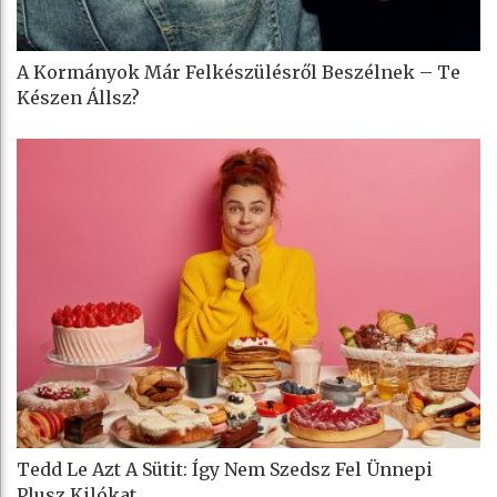
A Kormányok Már Felkészülésről Beszélnek – Te
Készen Állsz?
Tedd Le Azt A Sütit: Így Nem Szedsz Fel Ünnepi
Plusz Kilókat