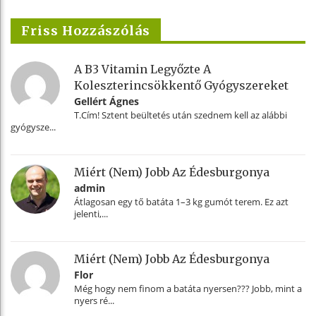
Friss Hozzászólás
A B3 Vitamin Legyőzte A
Koleszterincsökkentő Gyógyszereket
Gellért Ágnes
T.Cím! Sztent beültetés után szednem kell az alábbi
gyógysze...
Miért (nem) Jobb Az Édesburgonya
admin
Átlagosan egy tő batáta 1–3 kg gumót terem. Ez azt
jelenti,...
Miért (nem) Jobb Az Édesburgonya
Flor
Még hogy nem finom a batáta nyersen??? Jobb, mint a
nyers ré...