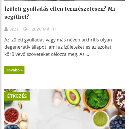
Ízületi gyulladás ellen természetesen? Mi
segíthet?
SzZs
2020 Máj 11
Az ízületi gyulladás vagy más néven arthritis olyan
degeneratív állapot, ami az ízületeket és az azokat
körülvevő szöveteket célozza meg. Az ...
Tovább »
ÉTKEZÉS