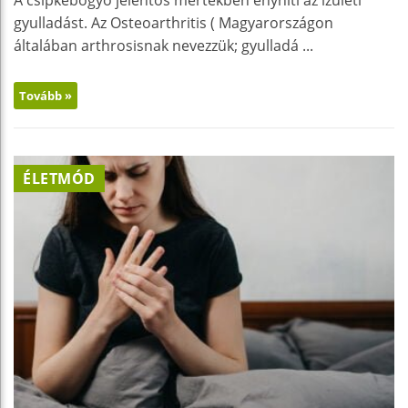
A csipkebogyó jelentős mértékben enyhíti az izületi
gyulladást. Az Osteoarthritis ( Magyarországon
általában arthrosisnak nevezzük; gyulladá ...
Tovább »
ÉLETMÓD