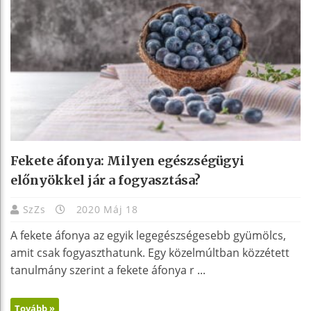
Fekete áfonya: Milyen egészségügyi
előnyökkel jár a fogyasztása?
SzZs
2020 Máj 18
A fekete áfonya az egyik legegészségesebb gyümölcs,
amit csak fogyaszthatunk. Egy közelmúltban közzétett
tanulmány szerint a fekete áfonya r ...
Tovább »