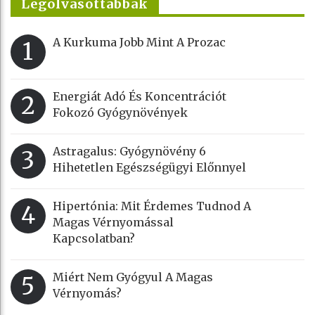
Legolvasottabbak
A Kurkuma Jobb Mint A Prozac
1
Energiát Adó És Koncentrációt
2
Fokozó Gyógynövények
Astragalus: Gyógynövény 6
3
Hihetetlen Egészségügyi Előnnyel
Hipertónia: Mit Érdemes Tudnod A
4
Magas Vérnyomással
Kapcsolatban?
Miért Nem Gyógyul A Magas
5
Vérnyomás?