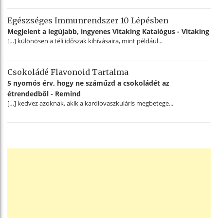
Egészséges Immunrendszer 10 Lépésben
Megjelent a legújabb, ingyenes Vitaking Katalógus - Vitaking
[…] különösen a téli időszak kihívásaira, mint például...
Csokoládé Flavonoid Tartalma
5 nyomós érv, hogy ne száműzd a csokoládét az
étrendedből - Remind
[…] kedvez azoknak, akik a kardiovaszkuláris megbetege...