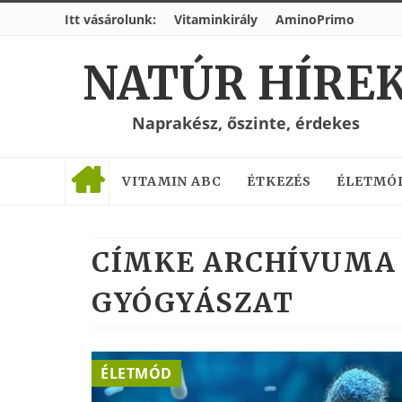
Itt vásárolunk:
Vitaminkirály
AminoPrimo
NATÚR HÍRE
Naprakész, őszinte, érdekes
VITAMIN ABC
ÉTKEZÉS
ÉLETMÓ
CÍMKE ARCHÍVUMA 
GYÓGYÁSZAT
ÉLETMÓD