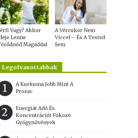
érfi Vagy? Akkor
A Vércukor Nem
deje Lenne
Viccel – És A Tested
Törődnöd Magaddal
Sem
Legolvasottabbak
A Kurkuma Jobb Mint A
1
Prozac
Energiát Adó És
2
Koncentrációt Fokozó
Gyógynövények