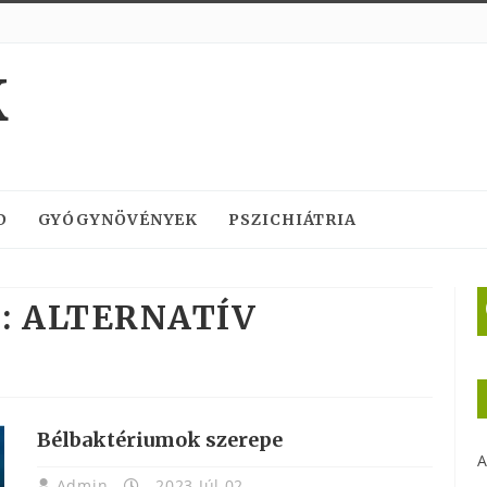
K
D
GYÓGYNÖVÉNYEK
PSZICHIÁTRIA
:
ALTERNATÍV
Bélbaktériumok szerepe
A
Admin
2023 Júl 02