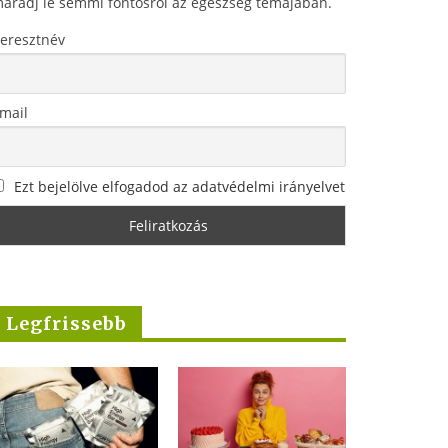
aradj le semmi fontosról az egészség témájában.
eresztnév
mail
Ezt bejelölve elfogadod az adatvédelmi irányelvet
Legfrissebb