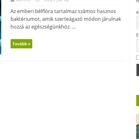
m
Az emberi bélflóra tartalmaz számos hasznos
K
baktériumot, amik szerteágazó módon járulnak
hozzá az egészségünkhöz. ...
E
Tovább »