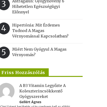
Astragalus: Gyógynövény 6
3
Hihetetlen Egészségügyi
Előnnyel
Hipertónia: Mit Érdemes
4
Tudnod A Magas
Vérnyomással Kapcsolatban?
Miért Nem Gyógyul A Magas
5
Vérnyomás?
Friss Hozzászólás
A B3 Vitamin Legyőzte A
Koleszterincsökkentő
Gyógyszereket
Gellért Ágnes
.Cím! Sztent beültetés után szednem kell az alábbi