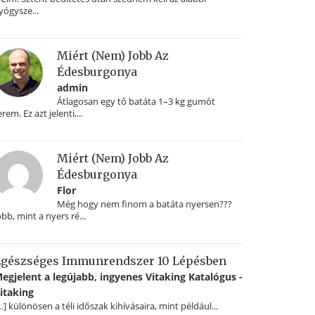
yógysze...
Miért (nem) Jobb Az
Édesburgonya
admin
Átlagosan egy tő batáta 1–3 kg gumót
erem. Ez azt jelenti,...
Miért (nem) Jobb Az
Édesburgonya
Flor
Még hogy nem finom a batáta nyersen???
obb, mint a nyers ré...
gészséges Immunrendszer 10 Lépésben
egjelent a legújabb, ingyenes Vitaking Katalógus -
itaking
…] különösen a téli időszak kihívásaira, mint például...