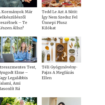
A Kormányok Már
Tedd Le Azt A Sütit:
elkészülésről
Így Nem Szedsz Fel
eszélnek – Te
Ünnepi Plusz
észen Állsz?
Kilókat
tresszmentes Test,
Téli Gyógynövény-
yugodt Elme –
Pajzs A Megfázás
agy Legalábbis
Ellen
alami, Ami
asonlít Rá