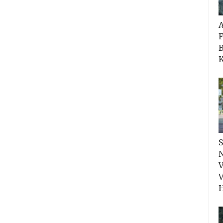
F
B
K
S
N
V
V
H