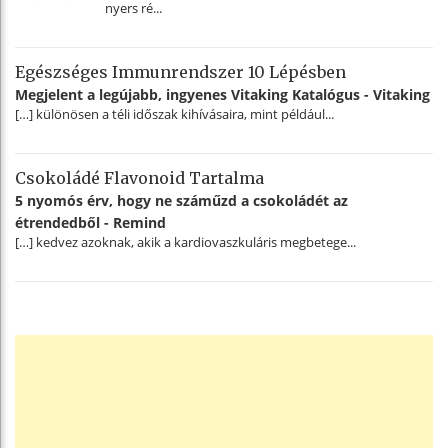
nyers ré...
Egészséges Immunrendszer 10 Lépésben
Megjelent a legújabb, ingyenes Vitaking Katalógus - Vitaking
[…] különösen a téli időszak kihívásaira, mint például...
Csokoládé Flavonoid Tartalma
5 nyomós érv, hogy ne száműzd a csokoládét az
étrendedből - Remind
[…] kedvez azoknak, akik a kardiovaszkuláris megbetege...