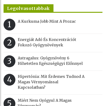
Legolvasottabbak
A Kurkuma Jobb Mint A Prozac
1
Energiát Adó És Koncentrációt
2
Fokozó Gyógynövények
Astragalus: Gyógynövény 6
3
Hihetetlen Egészségügyi Előnnyel
Hipertónia: Mit Érdemes Tudnod A
4
Magas Vérnyomással
Kapcsolatban?
Miért Nem Gyógyul A Magas
5
Vérnyomás?