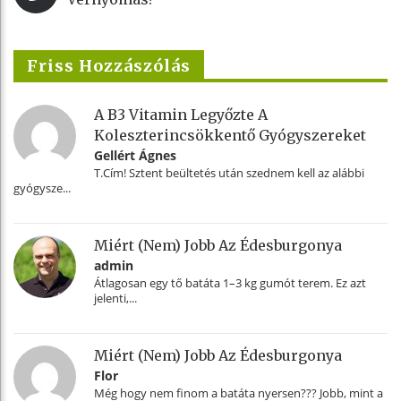
Friss Hozzászólás
A B3 Vitamin Legyőzte A
Koleszterincsökkentő Gyógyszereket
Gellért Ágnes
T.Cím! Sztent beültetés után szednem kell az alábbi
gyógysze...
Miért (nem) Jobb Az Édesburgonya
admin
Átlagosan egy tő batáta 1–3 kg gumót terem. Ez azt
jelenti,...
Miért (nem) Jobb Az Édesburgonya
Flor
Még hogy nem finom a batáta nyersen??? Jobb, mint a