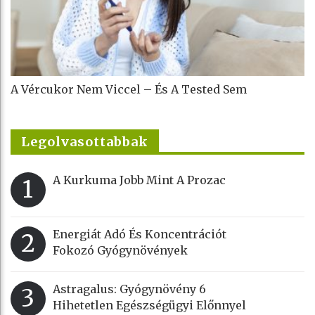
A Vércukor Nem Viccel – És A Tested Sem
Legolvasottabbak
A Kurkuma Jobb Mint A Prozac
1
Energiát Adó És Koncentrációt
2
Fokozó Gyógynövények
Astragalus: Gyógynövény 6
3
Hihetetlen Egészségügyi Előnnyel