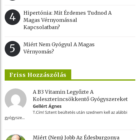
Hipertónia: Mit Érdemes Tudnod A
4
Magas Vérnyomással
Kapcsolatban?
Miért Nem Gyógyul A Magas
5
Vérnyomás?
Friss Hozzászólás
A B3 Vitamin Legyőzte A
Koleszterincsökkentő Gyógyszereket
Gellért Ágnes
T.Cím! Sztent beültetés után szednem kell az alábbi
gyógysze...
Miért (nem) Jobb Az Édesburgonya