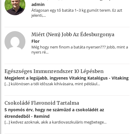
admin
Átlagosan egy tő batáta 1–3 kg gumót terem. Ez azt
jelenti,...
Miért (nem) Jobb Az Édesburgonya
Flor
Még hogy nem finom a batáta nyersen??? Jobb, mint a
nyers ré...
Egészséges Immunrendszer 10 Lépésben
Megjelent a legújabb, ingyenes Vitaking Katalógus - Vitaking
[…] különösen a téli időszak kihívásaira, mint például...
Csokoládé Flavonoid Tartalma
5 nyomós érv, hogy ne száműzd a csokoládét az
étrendedből - Remind
[…] kedvez azoknak, akik a kardiovaszkuláris megbetege...