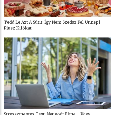
Tedd Le Azt A Sütit: Így Nem Szedsz Fel Ünnepi
Plusz Kilókat
Stresszmentes Test, Nyugodt Elme – Vagy