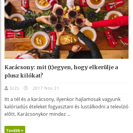
Karácsony: mit (t)egyen, hogy elkerülje a
plusz kilókat?
SzZs
2017 Nov 21
Itt a tél és a karácsony, ilyenkor hajlamosak vagyunk
kalóriadús ételeket fogyasztani és lustálkodni a televízió
előtt. Karácsonykor mindez ...
Tovább »