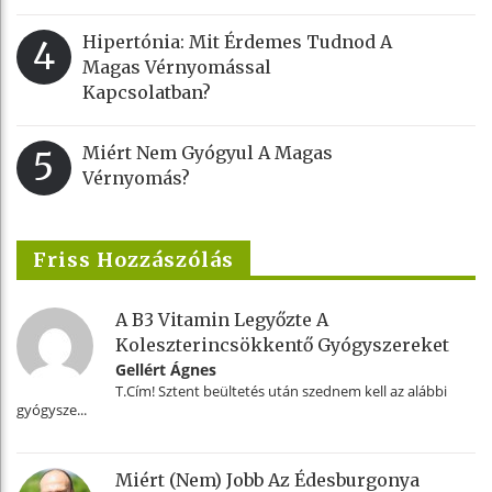
Hipertónia: Mit Érdemes Tudnod A
4
Magas Vérnyomással
Kapcsolatban?
Miért Nem Gyógyul A Magas
5
Vérnyomás?
Friss Hozzászólás
A B3 Vitamin Legyőzte A
Koleszterincsökkentő Gyógyszereket
Gellért Ágnes
T.Cím! Sztent beültetés után szednem kell az alábbi
gyógysze...
Miért (nem) Jobb Az Édesburgonya