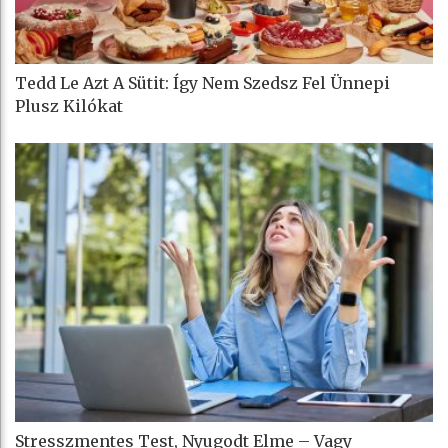
Tedd Le Azt A Sütit: Így Nem Szedsz Fel Ünnepi
Plusz Kilókat
Stresszmentes Test, Nyugodt Elme – Vagy