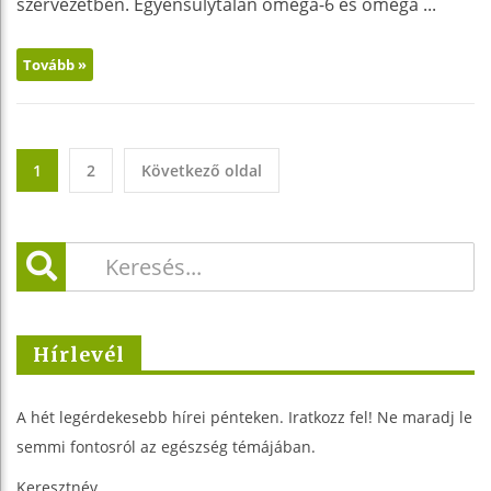
szervezetben. Egyensúlytalan omega-6 és omega ...
Tovább »
1
2
Következő oldal
Hírlevél
A hét legérdekesebb hírei pénteken. Iratkozz fel! Ne maradj le
semmi fontosról az egészség témájában.
Keresztnév