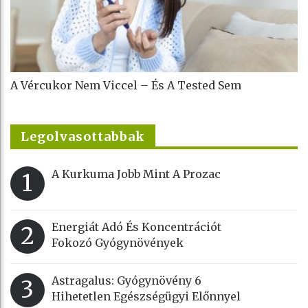
A Vércukor Nem Viccel – És A Tested Sem
Legolvasottabbak
A Kurkuma Jobb Mint A Prozac
1
Energiát Adó És Koncentrációt
2
Fokozó Gyógynövények
Astragalus: Gyógynövény 6
3
Hihetetlen Egészségügyi Előnnyel