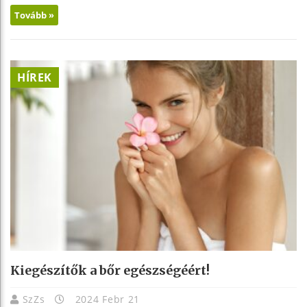
Tovább »
HÍREK
Kiegészítők a bőr egészségéért!
SzZs
2024 Febr 21