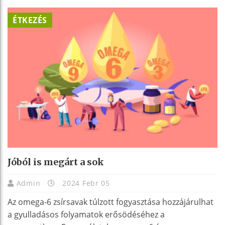
ÉTKEZÉS
Jóból is megárt a sok
Admin
2024 Febr 05
Az omega-6 zsírsavak túlzott fogyasztása hozzájárulhat
a gyulladásos folyamatok erősödéséhez a