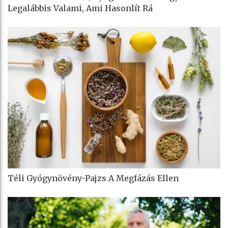
Legalábbis Valami, Ami Hasonlít Rá
Téli Gyógynövény-Pajzs A Megfázás Ellen