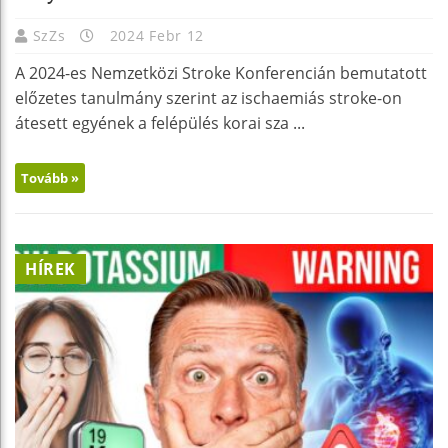
SzZs
2024 Febr 12
A 2024-es Nemzetközi Stroke Konferencián bemutatott
előzetes tanulmány szerint az ischaemiás stroke-on
átesett egyének a felépülés korai sza ...
Tovább »
HÍREK