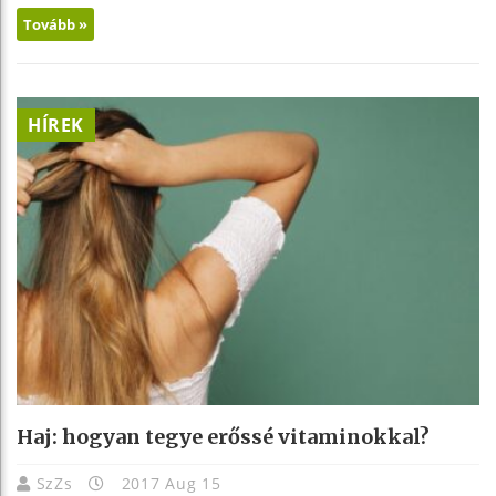
Tovább »
HÍREK
Haj: hogyan tegye erőssé vitaminokkal?
SzZs
2017 Aug 15