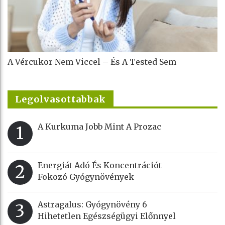
A Vércukor Nem Viccel – És A Tested Sem
Legolvasottabbak
A Kurkuma Jobb Mint A Prozac
1
Energiát Adó És Koncentrációt
2
Fokozó Gyógynövények
Astragalus: Gyógynövény 6
3
Hihetetlen Egészségügyi Előnnyel