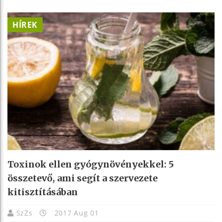
HÍREK
Toxinok ellen gyógynövényekkel: 5
összetevő, ami segít a szervezete
kitisztításában
SzZs
2017 Aug 01