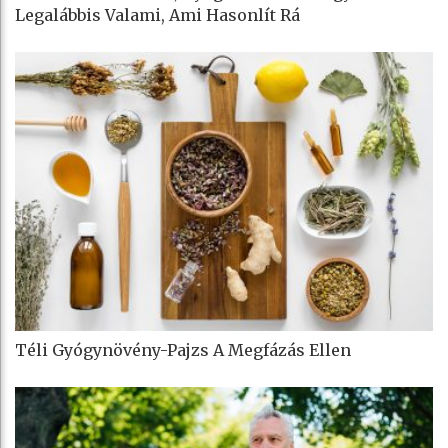
Legalábbis Valami, Ami Hasonlít Rá
Téli Gyógynövény-Pajzs A Megfázás Ellen