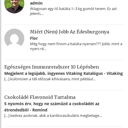
admin
Átlagosan egy tő batáta 1–3 kg gumót terem. Ez azt
jelenti,...
Miért (nem) Jobb Az Édesburgonya
Flor
Még hogy nem finom a batáta nyersen??? Jobb, mint a
nyers ré...
Egészséges Immunrendszer 10 Lépésben
Megjelent a legújabb, ingyenes Vitaking Katalógus - Vitaking
[…] különösen a téli időszak kihívásaira, mint például...
Csokoládé Flavonoid Tartalma
5 nyomós érv, hogy ne száműzd a csokoládét az
étrendedből - Remind
[…] kedvez azoknak, akik a kardiovaszkuláris megbetege...