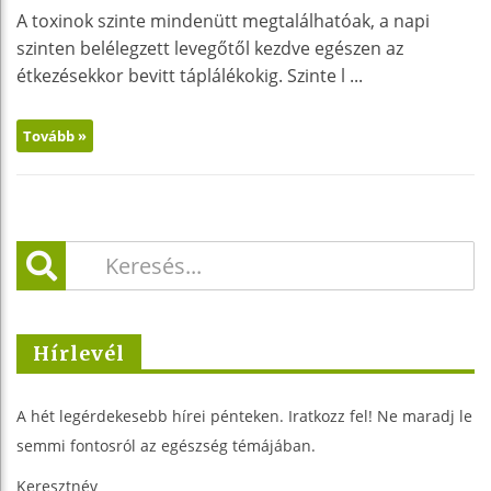
A toxinok szinte mindenütt megtalálhatóak, a napi
szinten belélegzett levegőtől kezdve egészen az
étkezésekkor bevitt táplálékokig. Szinte l ...
Tovább »
Hírlevél
A hét legérdekesebb hírei pénteken. Iratkozz fel! Ne maradj le
semmi fontosról az egészség témájában.
Keresztnév