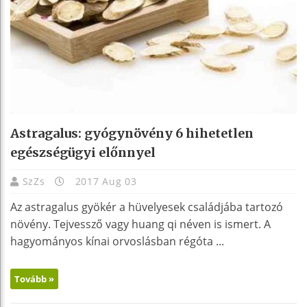
Astragalus: gyógynövény 6 hihetetlen
egészségügyi előnnyel
SzZs
2017 Aug 03
Az astragalus gyökér a hüvelyesek családjába tartozó
növény. Tejvessző vagy huang qi néven is ismert. A
hagyományos kínai orvoslásban régóta ...
Tovább »