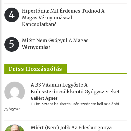
Hipertónia: Mit Érdemes Tudnod A
4
Magas Vérnyomással
Kapcsolatban?
Miért Nem Gyógyul A Magas
5
Vérnyomás?
Friss Hozzászólás
A B3 Vitamin Legyőzte A
Koleszterincsökkentő Gyógyszereket
Gellért Ágnes
T.Cím! Sztent beültetés után szednem kell az alábbi
gyógysze...
Miért (nem) Jobb Az Édesburgonya