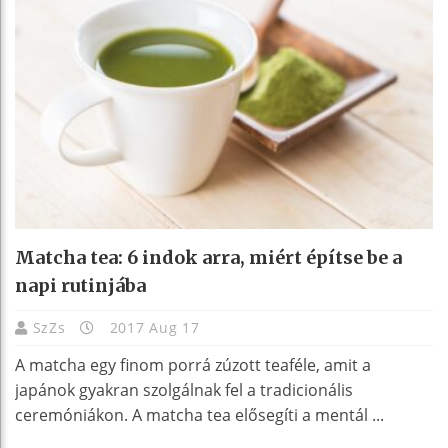
Matcha tea: 6 indok arra, miért építse be a
napi rutinjába
SzZs
2017 Aug 17
A matcha egy finom porrá zúzott teaféle, amit a
japánok gyakran szolgálnak fel a tradicionális
ceremóniákon. A matcha tea elősegíti a mentál ...