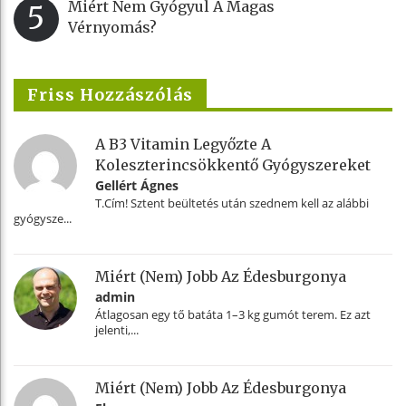
Miért Nem Gyógyul A Magas
5
Vérnyomás?
Friss Hozzászólás
A B3 Vitamin Legyőzte A
Koleszterincsökkentő Gyógyszereket
Gellért Ágnes
T.Cím! Sztent beültetés után szednem kell az alábbi
gyógysze...
Miért (nem) Jobb Az Édesburgonya
admin
Átlagosan egy tő batáta 1–3 kg gumót terem. Ez azt
jelenti,...
Miért (nem) Jobb Az Édesburgonya