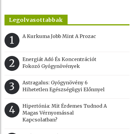
Legolvasottabbak
A Kurkuma Jobb Mint A Prozac
1
Energiát Adó És Koncentrációt
2
Fokozó Gyógynövények
Astragalus: Gyógynövény 6
3
Hihetetlen Egészségügyi Előnnyel
Hipertónia: Mit Érdemes Tudnod A
4
Magas Vérnyomással
Kapcsolatban?