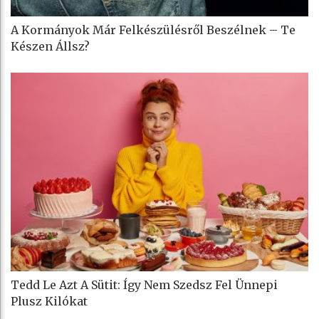
A Kormányok Már Felkészülésről Beszélnek – Te
Készen Állsz?
Tedd Le Azt A Sütit: Így Nem Szedsz Fel Ünnepi
Plusz Kilókat