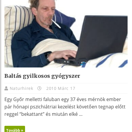
Baltás gyilkosos gyógyszer
Naturhirek
2010 Márc 17
Egy Győr melletti faluban egy 37 éves mérnök ember
pár hónapi pszichiátriai kezelést követően tegnap előtt
reggel “bekattant” és miután elké ...
Tovább »