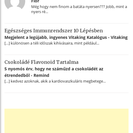
Flor
Még hogy nem finom a batáta nyersen??? Jobb, mint a
nyers ré...
Egészséges Immunrendszer 10 Lépésben
Megjelent a legújabb, ingyenes Vitaking Katalógus - Vitaking
[…] különösen a téli időszak kihívásaira, mint például...
Csokoládé Flavonoid Tartalma
5 nyomós érv, hogy ne száműzd a csokoládét az
étrendedből - Remind
[…] kedvez azoknak, akik a kardiovaszkuláris megbetege...