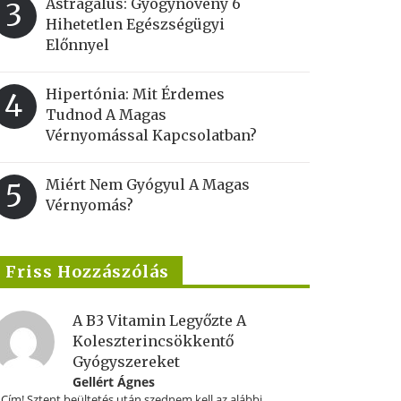
Astragalus: Gyógynövény 6
3
Hihetetlen Egészségügyi
Előnnyel
Hipertónia: Mit Érdemes
4
Tudnod A Magas
Vérnyomással Kapcsolatban?
Miért Nem Gyógyul A Magas
5
Vérnyomás?
Friss Hozzászólás
A B3 Vitamin Legyőzte A
Koleszterincsökkentő
Gyógyszereket
Gellért Ágnes
.Cím! Sztent beültetés után szednem kell az alábbi