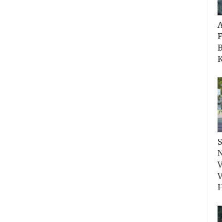
F
B
K
S
N
V
V
H