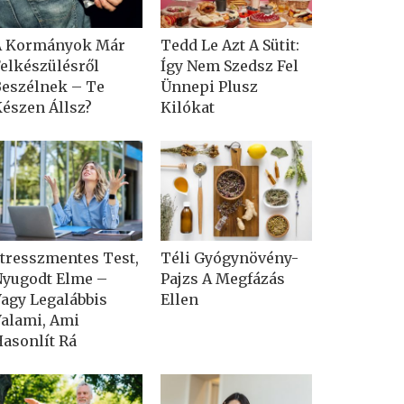
A Kormányok Már
Tedd Le Azt A Sütit:
elkészülésről
Így Nem Szedsz Fel
eszélnek – Te
Ünnepi Plusz
észen Állsz?
Kilókat
tresszmentes Test,
Téli Gyógynövény-
yugodt Elme –
Pajzs A Megfázás
agy Legalábbis
Ellen
alami, Ami
asonlít Rá