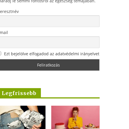
aradj le semmi fontosról az egészség témájában.
eresztnév
mail
Ezt bejelölve elfogadod az adatvédelmi irányelvet
Legfrissebb