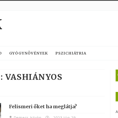
K
D
GYÓGYNÖVÉNYEK
PSZICHIÁTRIA
:
VASHIÁNYOS
Felismeri őket ha meglátja?
A
Demecs István
2023 Jún 29