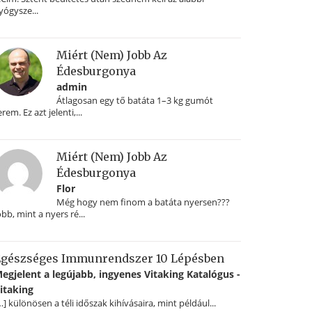
yógysze...
Miért (nem) Jobb Az
Édesburgonya
admin
Átlagosan egy tő batáta 1–3 kg gumót
erem. Ez azt jelenti,...
Miért (nem) Jobb Az
Édesburgonya
Flor
Még hogy nem finom a batáta nyersen???
obb, mint a nyers ré...
gészséges Immunrendszer 10 Lépésben
egjelent a legújabb, ingyenes Vitaking Katalógus -
itaking
…] különösen a téli időszak kihívásaira, mint például...