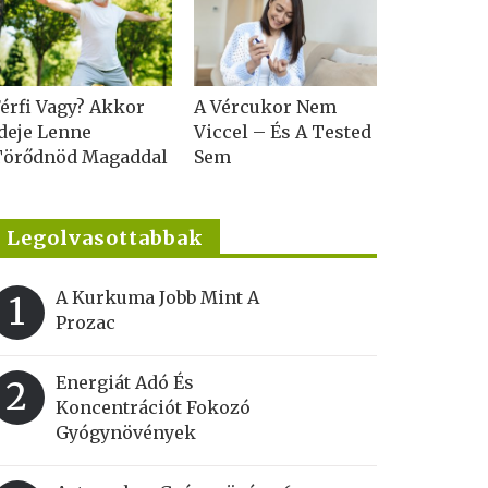
érfi Vagy? Akkor
A Vércukor Nem
deje Lenne
Viccel – És A Tested
Törődnöd Magaddal
Sem
Legolvasottabbak
A Kurkuma Jobb Mint A
1
Prozac
Energiát Adó És
2
Koncentrációt Fokozó
Gyógynövények