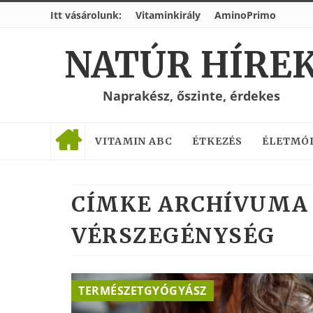
Itt vásárolunk:
Vitaminkirály
AminoPrimo
NATÚR HÍRE
Naprakész, őszinte, érdekes
VITAMIN ABC
ÉTKEZÉS
ÉLETMÓ
CÍMKE ARCHÍVUMA 
VÉRSZEGÉNYSÉG
TERMÉSZETGYÓGYÁSZ