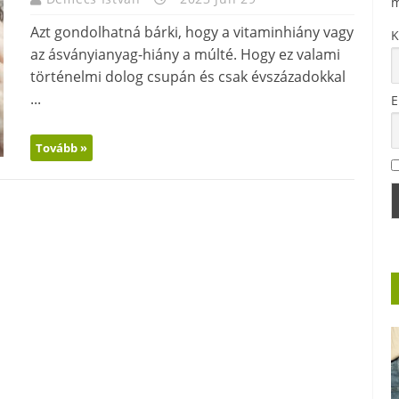
m
Azt gondolhatná bárki, hogy a vitaminhiány vagy
K
az ásványianyag-hiány a múlté. Hogy ez valami
történelmi dolog csupán és csak évszázadokkal
...
E
Tovább »