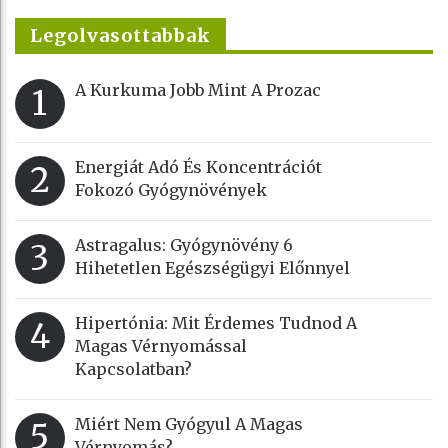
Legolvasottabbak
A Kurkuma Jobb Mint A Prozac
1
Energiát Adó És Koncentrációt
2
Fokozó Gyógynövények
Astragalus: Gyógynövény 6
3
Hihetetlen Egészségügyi Előnnyel
Hipertónia: Mit Érdemes Tudnod A
4
Magas Vérnyomással
Kapcsolatban?
Miért Nem Gyógyul A Magas
5
Vérnyomás?