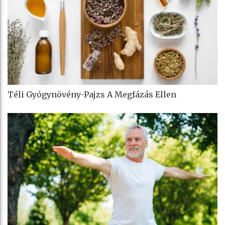
Téli Gyógynövény-Pajzs A Megfázás Ellen