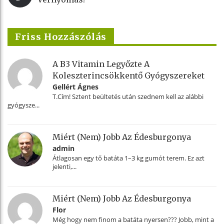
Friss Hozzászólás
A B3 Vitamin Legyőzte A
Koleszterincsökkentő Gyógyszereket
Gellért Ágnes
T.Cím! Sztent beültetés után szednem kell az alábbi
gyógysze...
Miért (nem) Jobb Az Édesburgonya
admin
Átlagosan egy tő batáta 1–3 kg gumót terem. Ez azt
jelenti,...
Miért (nem) Jobb Az Édesburgonya
Flor
Még hogy nem finom a batáta nyersen??? Jobb, mint a