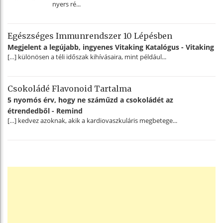
nyers ré...
Egészséges Immunrendszer 10 Lépésben
Megjelent a legújabb, ingyenes Vitaking Katalógus - Vitaking
[…] különösen a téli időszak kihívásaira, mint például...
Csokoládé Flavonoid Tartalma
5 nyomós érv, hogy ne száműzd a csokoládét az
étrendedből - Remind
[…] kedvez azoknak, akik a kardiovaszkuláris megbetege...