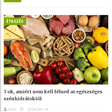
ÉTKEZÉS
7 ok, amiért nem kell félned az egészséges
szénhidrátoktól
SzZs
2024 Jan 16