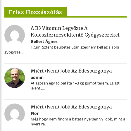
Friss Hozzászólás
A B3 Vitamin Legyőzte A
Koleszterincsökkentő Gyógyszereket
Gellért Ágnes
T.Cím! Sztent beültetés után szednem kell az alábbi
gyógysze...
Miért (nem) Jobb Az Édesburgonya
admin
Átlagosan egy tő batáta 1–3 kg gumót terem. Ez azt
jelenti,...
Miért (nem) Jobb Az Édesburgonya
Flor
Még hogy nem finom a batáta nyersen??? Jobb, mint a
nyers ré...