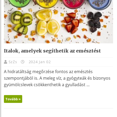
Italok, amelyek segíthetik az emésztést
SzZs
2024 Jan 02
A hidratáltság megőrzése fontos az emésztés
szempontjából is. A meleg víz, a gyógyteák és bizonyos
gyümölcslevek csökkenthetik a gyulladást ...
Tovább »