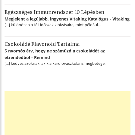
Egészséges Immunrendszer 10 Lépésben
Megjelent a legújabb, ingyenes Vitaking Katalógus - Vitaking
[…] különösen a téli időszak kihívásaira, mint például...
Csokoládé Flavonoid Tartalma
5 nyomós érv, hogy ne száműzd a csokoládét az
étrendedből - Remind
[…] kedvez azoknak, akik a kardiovaszkuláris megbetege...