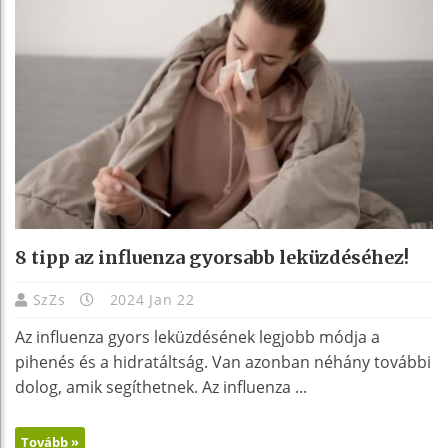
8 tipp az influenza gyorsabb leküzdéséhez!
SzZs
2024 Jan 22
Az influenza gyors leküzdésének legjobb módja a
pihenés és a hidratáltság. Van azonban néhány további
dolog, amik segíthetnek. Az influenza ...
Tovább »