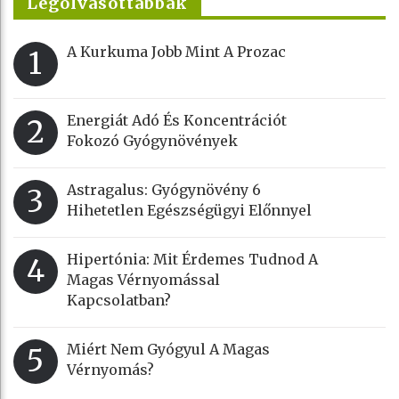
Legolvasottabbak
A Kurkuma Jobb Mint A Prozac
1
Energiát Adó És Koncentrációt
2
Fokozó Gyógynövények
Astragalus: Gyógynövény 6
3
Hihetetlen Egészségügyi Előnnyel
Hipertónia: Mit Érdemes Tudnod A
4
Magas Vérnyomással
Kapcsolatban?
Miért Nem Gyógyul A Magas
5
Vérnyomás?