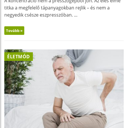
A koncentráció nem a presszógépből jön. Az éles elme
titka a megfelelő tápanyagokban rejlik – és nem a
negyedik csésze eszpresszóban. ...
Tovább »
ÉLETMÓD