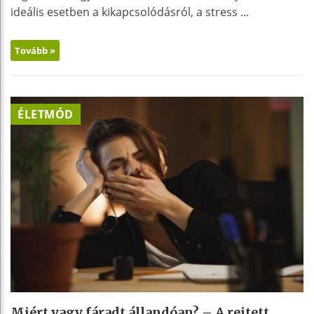
ideális esetben a kikapcsolódásról, a stress ...
Tovább »
ÉLETMÓD
Miért vagy fáradt állandóan? – A rejtett