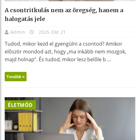
A csontritkulás nem az öregség, hanem a
halogatás jele
Admin
2025 Okt 21
Tudod, mikor kezd el gyengülni a csontod? Amikor
először mondod azt, hogy „ma inkább nem mozgok,
majd holnap”. És tudod, mikor lesz belőle b ...
Tovább »
ÉLETMÓD