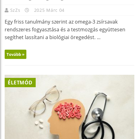
SzZs
2025 Márc 04
Egy friss tanulmány szerint az omega-3 zsírsavak
rendszeres fogyasztása és a testmozgás együttesen
segíthet lassítani a biológiai öregedést. ...
Tovább »
ÉLETMÓD