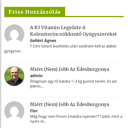
Friss Hozzászólás
A B3 Vitamin Legyőzte A
Koleszterincsökkentő Gyógyszereket
Gellért Ágnes
T.Cím! Sztent beültetés után szednem kell az alábbi
gyógysze...
Miért (nem) Jobb Az Édesburgonya
admin
Átlagosan egy tő batáta 1–3 kg gumót terem. Ez azt
jelenti,...
Miért (nem) Jobb Az Édesburgonya
Flor
Még hogy nem finom a batáta nyersen??? Jobb, mint a
nyers ré...