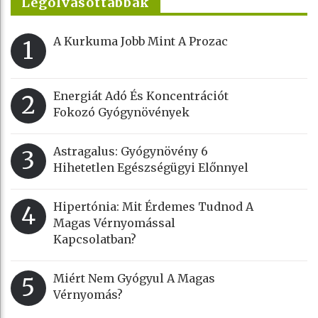
Legolvasottabbak
A Kurkuma Jobb Mint A Prozac
1
Energiát Adó És Koncentrációt
2
Fokozó Gyógynövények
Astragalus: Gyógynövény 6
3
Hihetetlen Egészségügyi Előnnyel
Hipertónia: Mit Érdemes Tudnod A
4
Magas Vérnyomással
Kapcsolatban?
Miért Nem Gyógyul A Magas
5
Vérnyomás?