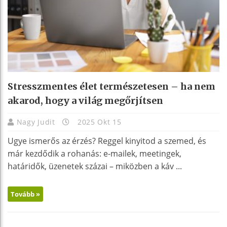
Stresszmentes élet természetesen – ha nem
akarod, hogy a világ megőrjítsen
Nagy Judit
2025 Okt 15
Ugye ismerős az érzés? Reggel kinyitod a szemed, és
már kezdődik a rohanás: e-mailek, meetingek,
határidők, üzenetek százai – miközben a káv ...
Tovább »