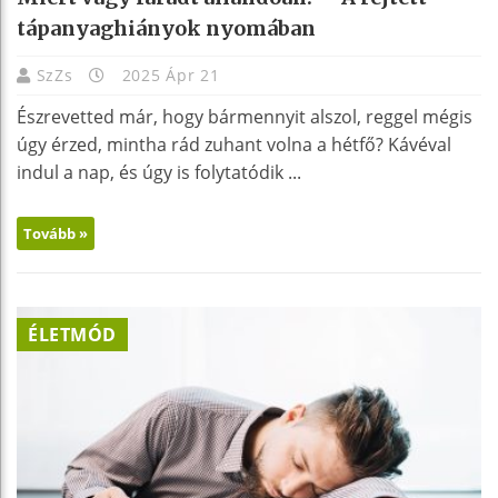
tápanyaghiányok nyomában
SzZs
2025 Ápr 21
Észrevetted már, hogy bármennyit alszol, reggel mégis
úgy érzed, mintha rád zuhant volna a hétfő? Kávéval
indul a nap, és úgy is folytatódik ...
Tovább »
ÉLETMÓD