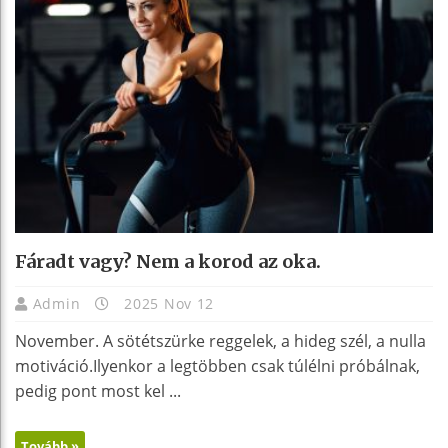
Fáradt vagy? Nem a korod az oka.
Admin
2025 Nov 12
November. A sötétszürke reggelek, a hideg szél, a nulla
motiváció.Ilyenkor a legtöbben csak túlélni próbálnak,
pedig pont most kel ...
Tovább »