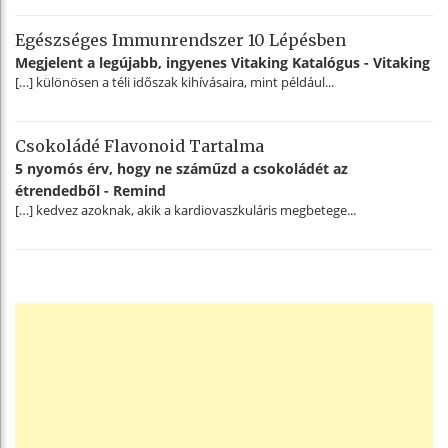
Egészséges Immunrendszer 10 Lépésben
Megjelent a legújabb, ingyenes Vitaking Katalógus - Vitaking
[…] különösen a téli időszak kihívásaira, mint például...
Csokoládé Flavonoid Tartalma
5 nyomós érv, hogy ne száműzd a csokoládét az
étrendedből - Remind
[…] kedvez azoknak, akik a kardiovaszkuláris megbetege...