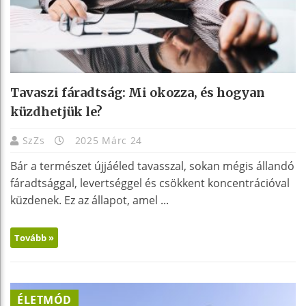
Tavaszi fáradtság: Mi okozza, és hogyan
küzdhetjük le?
SzZs
2025 Márc 24
Bár a természet újjáéled tavasszal, sokan mégis állandó
fáradtsággal, levertséggel és csökkent koncentrációval
küzdenek. Ez az állapot, amel ...
Tovább »
ÉLETMÓD