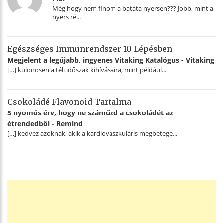
Még hogy nem finom a batáta nyersen??? Jobb, mint a
nyers ré...
Egészséges Immunrendszer 10 Lépésben
Megjelent a legújabb, ingyenes Vitaking Katalógus - Vitaking
[…] különösen a téli időszak kihívásaira, mint például...
Csokoládé Flavonoid Tartalma
5 nyomós érv, hogy ne száműzd a csokoládét az
étrendedből - Remind
[…] kedvez azoknak, akik a kardiovaszkuláris megbetege...