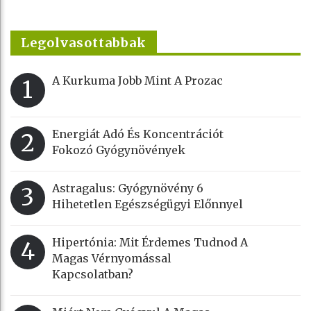
Legolvasottabbak
A Kurkuma Jobb Mint A Prozac
1
Energiát Adó És Koncentrációt
2
Fokozó Gyógynövények
Astragalus: Gyógynövény 6
3
Hihetetlen Egészségügyi Előnnyel
Hipertónia: Mit Érdemes Tudnod A
4
Magas Vérnyomással
Kapcsolatban?