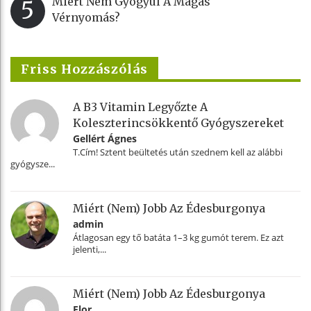
Miért Nem Gyógyul A Magas
5
Vérnyomás?
Friss Hozzászólás
A B3 Vitamin Legyőzte A
Koleszterincsökkentő Gyógyszereket
Gellért Ágnes
T.Cím! Sztent beültetés után szednem kell az alábbi
gyógysze...
Miért (nem) Jobb Az Édesburgonya
admin
Átlagosan egy tő batáta 1–3 kg gumót terem. Ez azt
jelenti,...
Miért (nem) Jobb Az Édesburgonya
Flor