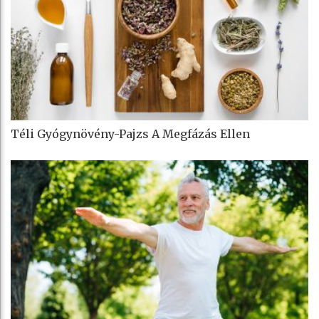
Téli Gyógynövény-Pajzs A Megfázás Ellen