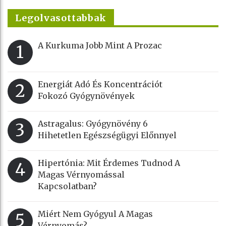
Legolvasottabbak
A Kurkuma Jobb Mint A Prozac
1
Energiát Adó És Koncentrációt
2
Fokozó Gyógynövények
Astragalus: Gyógynövény 6
3
Hihetetlen Egészségügyi Előnnyel
Hipertónia: Mit Érdemes Tudnod A
4
Magas Vérnyomással
Kapcsolatban?
Miért Nem Gyógyul A Magas
5
Vérnyomás?