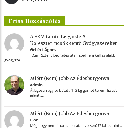
Friss Hozzászólás
A B3 Vitamin Legyőzte A
Koleszterincsökkentő Gyógyszereket
Gellért Ágnes
T.Cím! Sztent beültetés után szednem kell az alábbi
gyógysze...
Miért (nem) Jobb Az Édesburgonya
admin
Átlagosan egy tő batáta 1–3 kg gumót terem. Ez azt
jelenti,...
Miért (nem) Jobb Az Édesburgonya
Flor
Még hogy nem finom a batáta nyersen??? Jobb, mint a