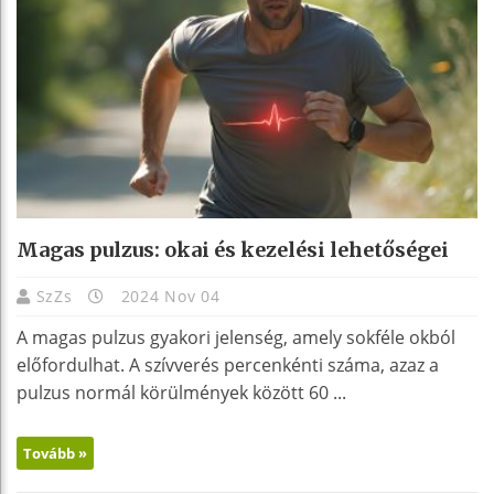
Magas pulzus: okai és kezelési lehetőségei
SzZs
2024 Nov 04
A magas pulzus gyakori jelenség, amely sokféle okból
előfordulhat. A szívverés percenkénti száma, azaz a
pulzus normál körülmények között 60 ...
Tovább »