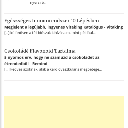
nyers ré...
Egészséges Immunrendszer 10 Lépésben
Megjelent a legújabb, ingyenes Vitaking Katalógus - Vitaking
[…] különösen a téli időszak kihívásaira, mint például...
Csokoládé Flavonoid Tartalma
5 nyomós érv, hogy ne száműzd a csokoládét az
étrendedből - Remind
[…] kedvez azoknak, akik a kardiovaszkuláris megbetege...