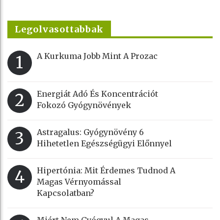
Legolvasottabbak
A Kurkuma Jobb Mint A Prozac
1
Energiát Adó És Koncentrációt
2
Fokozó Gyógynövények
Astragalus: Gyógynövény 6
3
Hihetetlen Egészségügyi Előnnyel
Hipertónia: Mit Érdemes Tudnod A
4
Magas Vérnyomással
Kapcsolatban?