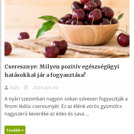
Cseresznye: Milyen pozitív egészségügyi
hatásokkal jár a fogyasztása?
SzZs
2020 Jún 02
A nyári szezonban nagyon sokan szívesen fogyasztják a
finom lédús cseresznyét. Ez az élénk vörös gyümölcs
nagyszerű keveréke az édes és sava ...
Tovább »