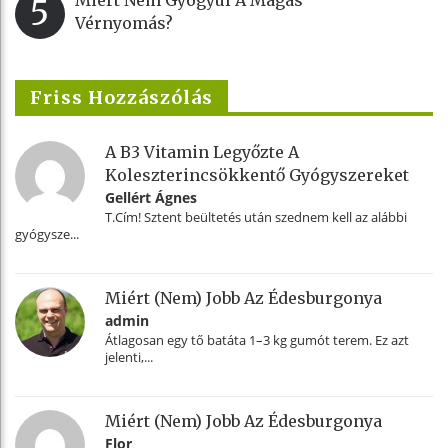
Miért Nem Gyógyul A Magas
5
Vérnyomás?
Friss Hozzászólás
A B3 Vitamin Legyőzte A
Koleszterincsökkentő Gyógyszereket
Gellért Ágnes
T.Cím! Sztent beültetés után szednem kell az alábbi
gyógysze...
Miért (nem) Jobb Az Édesburgonya
admin
Átlagosan egy tő batáta 1–3 kg gumót terem. Ez azt
jelenti,...
Miért (nem) Jobb Az Édesburgonya
Flor