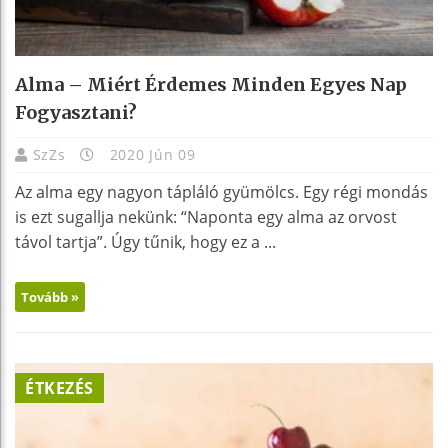
Alma – Miért Érdemes Minden Egyes Nap
Fogyasztani?
SzZs
2020 Jún 09
Az alma egy nagyon tápláló gyümölcs. Egy régi mondás
is ezt sugallja nekünk: “Naponta egy alma az orvost
távol tartja”. Úgy tűnik, hogy ez a ...
Tovább »
ÉTKEZÉS