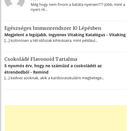
Még hogy nem finom a batáta nyersen??? Jobb, mint a
nyers ré...
Egészséges Immunrendszer 10 Lépésben
Megjelent a legújabb, ingyenes Vitaking Katalógus - Vitaking
[…] különösen a téli időszak kihívásaira, mint például...
Csokoládé Flavonoid Tartalma
5 nyomós érv, hogy ne száműzd a csokoládét az
étrendedből - Remind
[…] kedvez azoknak, akik a kardiovaszkuláris megbetege...