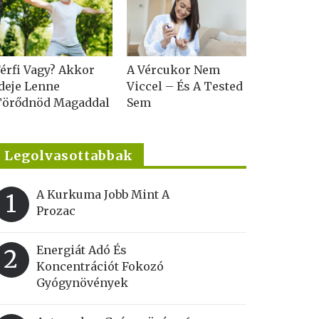
érfi Vagy? Akkor
A Vércukor Nem
deje Lenne
Viccel – És A Tested
Törődnöd Magaddal
Sem
Legolvasottabbak
A Kurkuma Jobb Mint A
1
Prozac
Energiát Adó És
2
Koncentrációt Fokozó
Gyógynövények