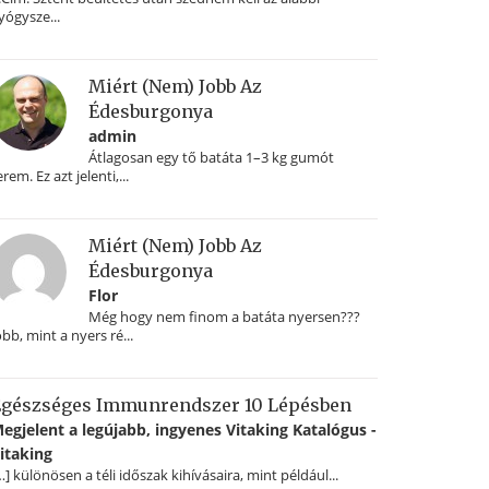
yógysze...
Miért (nem) Jobb Az
Édesburgonya
admin
Átlagosan egy tő batáta 1–3 kg gumót
erem. Ez azt jelenti,...
Miért (nem) Jobb Az
Édesburgonya
Flor
Még hogy nem finom a batáta nyersen???
obb, mint a nyers ré...
gészséges Immunrendszer 10 Lépésben
egjelent a legújabb, ingyenes Vitaking Katalógus -
itaking
…] különösen a téli időszak kihívásaira, mint például...