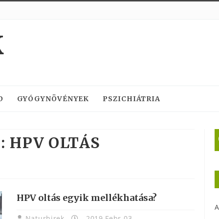
K
D
GYÓGYNÖVÉNYEK
PSZICHIÁTRIA
:
HPV OLTÁS
HPV oltás egyik mellékhatása?
A
Naturhirek
2019 Febr 03