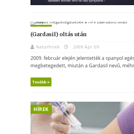
HÍREK
(Gardasil) oltás után
Naturhirek
2009 Ápr 09
2009. február elején jelentették a spanyol eg
megbetegedett, miután a Gardasil nevű, méhny
Tovább »
HÍREK