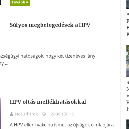
Tovább »
F
Súlyos megbetegedések a HPV
B
K
észségügyi hatóságok, hogy két tizenéves lány
 ...
S
N
V
HPV oltás mellékhatásokkal
V
H
Naturhirek
2008 Júl 18
A HPV elleni vakcina ismét az újságok címlapjára