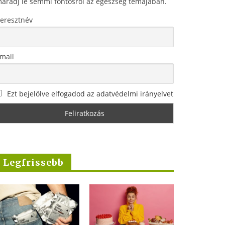
aradj le semmi fontosról az egészség témájában.
eresztnév
mail
Ezt bejelölve elfogadod az adatvédelmi irányelvet
Legfrissebb