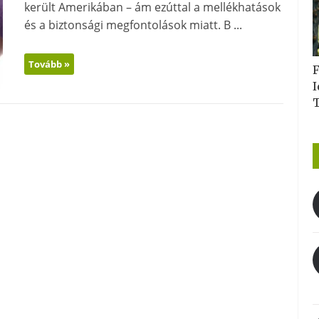
került Amerikában – ám ezúttal a mellékhatások
és a biztonsági megfontolások miatt. B ...
Tovább »
F
I