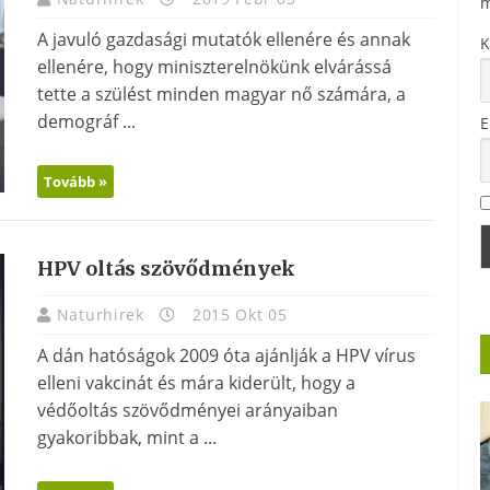
m
A javuló gazdasági mutatók ellenére és annak
K
ellenére, hogy miniszterelnökünk elvárássá
tette a szülést minden magyar nő számára, a
demográf ...
E
Tovább »
HPV oltás szövődmények
Naturhirek
2015 Okt 05
A dán hatóságok 2009 óta ajánlják a HPV vírus
elleni vakcinát és mára kiderült, hogy a
védőoltás szövődményei arányaiban
gyakoribbak, mint a ...