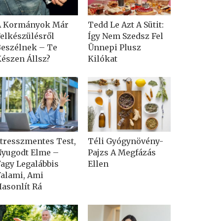
A Kormányok Már
Tedd Le Azt A Sütit:
elkészülésről
Így Nem Szedsz Fel
eszélnek – Te
Ünnepi Plusz
észen Állsz?
Kilókat
tresszmentes Test,
Téli Gyógynövény-
yugodt Elme –
Pajzs A Megfázás
agy Legalábbis
Ellen
alami, Ami
asonlít Rá