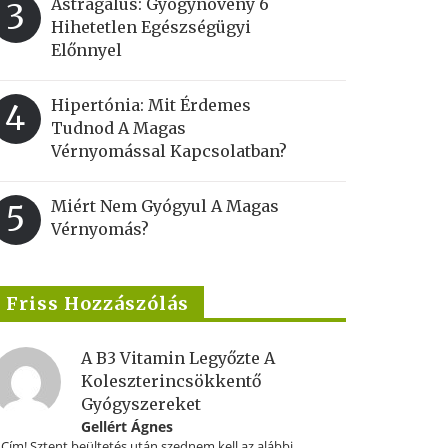
Astragalus: Gyógynövény 6
3
Hihetetlen Egészségügyi
Előnnyel
Hipertónia: Mit Érdemes
4
Tudnod A Magas
Vérnyomással Kapcsolatban?
Miért Nem Gyógyul A Magas
5
Vérnyomás?
Friss Hozzászólás
A B3 Vitamin Legyőzte A
Koleszterincsökkentő
Gyógyszereket
Gellért Ágnes
.Cím! Sztent beültetés után szednem kell az alábbi