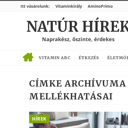
Itt vásárolunk:
Vitaminkirály
AminoPrimo
NATÚR HÍRE
Naprakész, őszinte, érdekes
VITAMIN ABC
ÉTKEZÉS
ÉLETMÓ
CÍMKE ARCHÍVUMA 
MELLÉKHATÁSAI
HÍREK