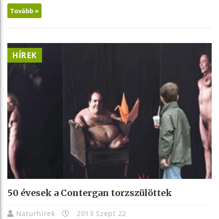
Tovább »
HÍREK
50 évesek a Contergan torzszülöttek
Naturhirek
2013 Szept 22