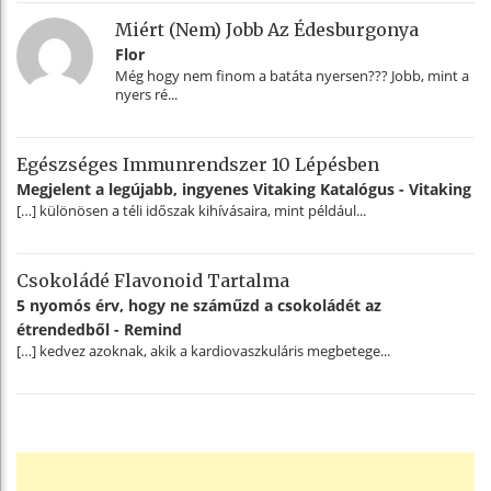
Miért (nem) Jobb Az Édesburgonya
Flor
Még hogy nem finom a batáta nyersen??? Jobb, mint a
nyers ré...
Egészséges Immunrendszer 10 Lépésben
Megjelent a legújabb, ingyenes Vitaking Katalógus - Vitaking
[…] különösen a téli időszak kihívásaira, mint például...
Csokoládé Flavonoid Tartalma
5 nyomós érv, hogy ne száműzd a csokoládét az
étrendedből - Remind
[…] kedvez azoknak, akik a kardiovaszkuláris megbetege...