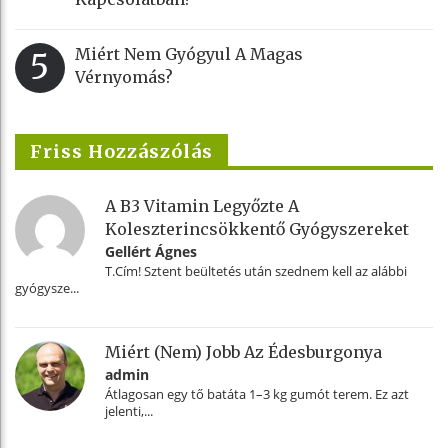
Miért Nem Gyógyul A Magas
5
Vérnyomás?
Friss Hozzászólás
A B3 Vitamin Legyőzte A
Koleszterincsökkentő Gyógyszereket
Gellért Ágnes
T.Cím! Sztent beültetés után szednem kell az alábbi
gyógysze...
Miért (nem) Jobb Az Édesburgonya
admin
Átlagosan egy tő batáta 1–3 kg gumót terem. Ez azt
jelenti,...