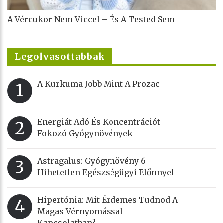
A Vércukor Nem Viccel – És A Tested Sem
Legolvasottabbak
A Kurkuma Jobb Mint A Prozac
1
Energiát Adó És Koncentrációt
2
Fokozó Gyógynövények
Astragalus: Gyógynövény 6
3
Hihetetlen Egészségügyi Előnnyel
Hipertónia: Mit Érdemes Tudnod A
4
Magas Vérnyomással
Kapcsolatban?