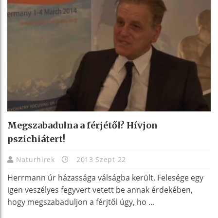
Megszabadulna a férjétől? Hívjon
pszichiátert!
Naturhirek
2013 Szept 22
Herrmann úr házassága válságba került. Felesége egy
igen veszélyes fegyvert vetett be annak érdekében,
hogy megszabaduljon a férjtől úgy, ho ...