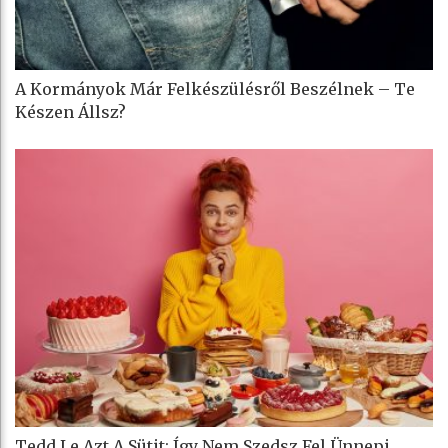
A Kormányok Már Felkészülésről Beszélnek – Te
Készen Állsz?
Tedd Le Azt A Sütit: Így Nem Szedsz Fel Ünnepi