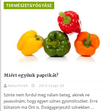
TERMÉSZETGYÓGYÁSZ
Miért együnk paprikát?
Naturhirek
2013 Szept 03
Szinte nem fordul meg nálam beteg, akinek ne
javasolnám, hogy egyen színes gyümölcsöket. Erre
bíztatom ma Önt is. Étvágygerjesztő színekben ...