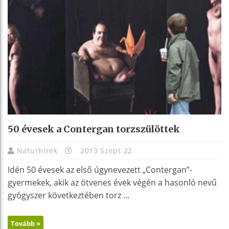
50 évesek a Contergan torzszülöttek
Naturhirek
2013 Szept 22
Idén 50 évesek az első úgynevezett „Contergan”-
gyermekek, akik az ötvenes évek végén a hasonló nevű
gyógyszer következtében torz ...
Tovább »