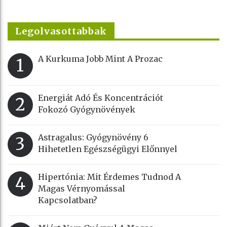
Legolvasottabbak
A Kurkuma Jobb Mint A Prozac
1
Energiát Adó És Koncentrációt
2
Fokozó Gyógynövények
Astragalus: Gyógynövény 6
3
Hihetetlen Egészségügyi Előnnyel
Hipertónia: Mit Érdemes Tudnod A
4
Magas Vérnyomással
Kapcsolatban?