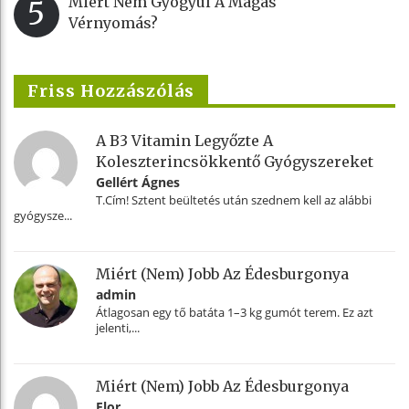
Miért Nem Gyógyul A Magas
5
Vérnyomás?
Friss Hozzászólás
A B3 Vitamin Legyőzte A
Koleszterincsökkentő Gyógyszereket
Gellért Ágnes
T.Cím! Sztent beültetés után szednem kell az alábbi
gyógysze...
Miért (nem) Jobb Az Édesburgonya
admin
Átlagosan egy tő batáta 1–3 kg gumót terem. Ez azt
jelenti,...
Miért (nem) Jobb Az Édesburgonya
Flor