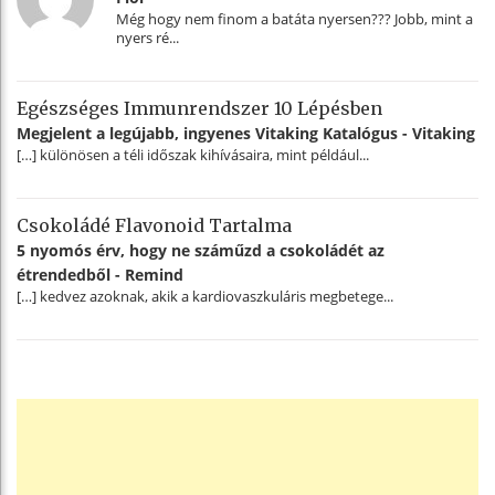
Még hogy nem finom a batáta nyersen??? Jobb, mint a
nyers ré...
Egészséges Immunrendszer 10 Lépésben
Megjelent a legújabb, ingyenes Vitaking Katalógus - Vitaking
[…] különösen a téli időszak kihívásaira, mint például...
Csokoládé Flavonoid Tartalma
5 nyomós érv, hogy ne száműzd a csokoládét az
étrendedből - Remind
[…] kedvez azoknak, akik a kardiovaszkuláris megbetege...