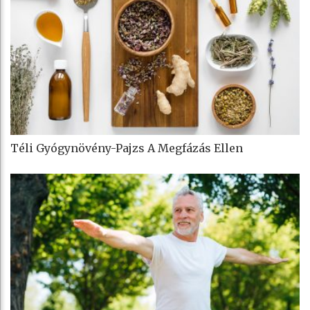
Téli Gyógynövény-Pajzs A Megfázás Ellen