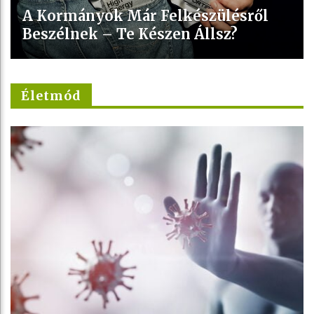
A Kormányok Már Felkészülésről
Beszélnek – Te Készen Állsz?
Életmód