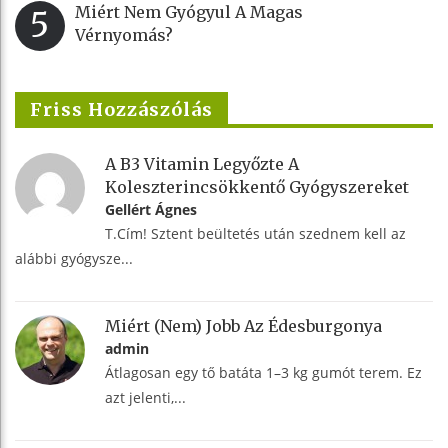
Miért Nem Gyógyul A Magas
5
Vérnyomás?
Friss Hozzászólás
A B3 Vitamin Legyőzte A
Koleszterincsökkentő Gyógyszereket
Gellért Ágnes
T.Cím! Sztent beültetés után szednem kell az
alábbi gyógysze...
Miért (nem) Jobb Az Édesburgonya
admin
Átlagosan egy tő batáta 1–3 kg gumót terem. Ez
azt jelenti,...