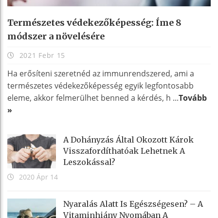
Természetes védekezőképesség: Íme 8
módszer a növelésére
2021 Febr 15
Ha erősíteni szeretnéd az immunrendszered, ami a
természetes védekezőképesség egyik legfontosabb
eleme, akkor felmerülhet benned a kérdés, h ...
Tovább
»
A Dohányzás Által Okozott Károk
Visszafordíthatóak Lehetnek A
Leszokással?
2020 Ápr 14
Nyaralás Alatt Is Egészségesen? – A
Vitaminhiány Nyomában A