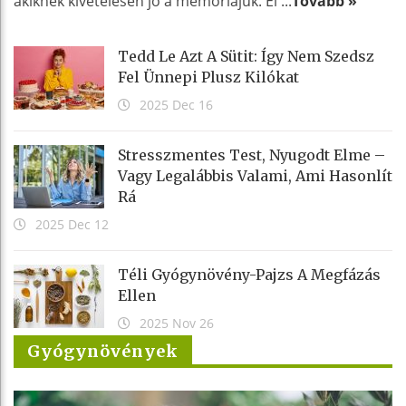
akiknek kivételesen jó a memóriájuk. Él ...
Tovább »
Tedd Le Azt A Sütit: Így Nem Szedsz
Fel Ünnepi Plusz Kilókat
2025 Dec 16
Stresszmentes Test, Nyugodt Elme –
Vagy Legalábbis Valami, Ami Hasonlít
Rá
2025 Dec 12
Téli Gyógynövény-Pajzs A Megfázás
Ellen
2025 Nov 26
Gyógynövények