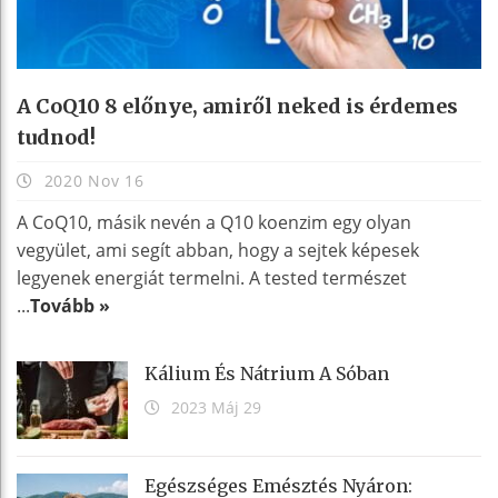
A CoQ10 8 előnye, amiről neked is érdemes
tudnod!
2020 Nov 16
A CoQ10, másik nevén a Q10 koenzim egy olyan
vegyület, ami segít abban, hogy a sejtek képesek
legyenek energiát termelni. A tested természet
...
Tovább »
Kálium És Nátrium A Sóban
2023 Máj 29
Egészséges Emésztés Nyáron: