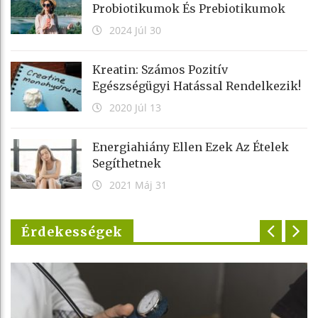
Probiotikumok És Prebiotikumok
2024 Júl 30
Kreatin: Számos Pozitív
Egészségügyi Hatással Rendelkezik!
2020 Júl 13
Energiahiány Ellen Ezek Az Ételek
Segíthetnek
2021 Máj 31
Érdekességek
p
n
r
e
e
x
v
t