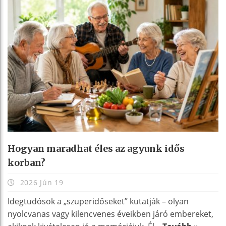
Hogyan maradhat éles az agyunk idős
korban?
2026 Jún 19
Idegtudósok a „szuperidőseket” kutatják – olyan
nyolcvanas vagy kilencvenes éveikben járó embereket,