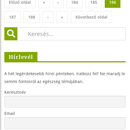
Előző oldal
«
‹
184
185
186
187
188
›
»
Következő oldal
Hírlevél
A hét legérdekesebb hírei pénteken. Iratkozz fel! Ne maradj le
semmi fontosról az egészség témájában.
Keresztnév
Email