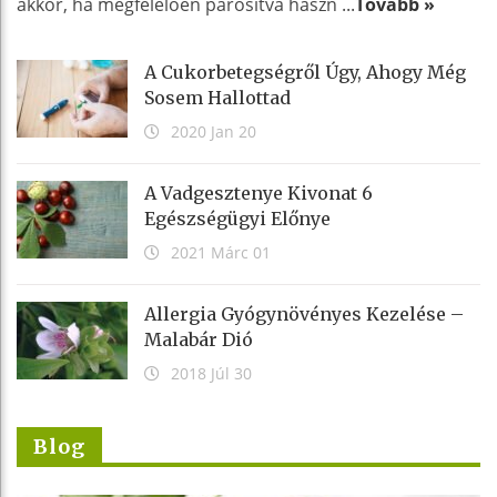
akkor, ha megfelelően párosítva haszn ...
Tovább »
A Cukorbetegségről Úgy, Ahogy Még
Sosem Hallottad
2020 Jan 20
A Vadgesztenye Kivonat 6
Egészségügyi Előnye
2021 Márc 01
Allergia Gyógynövényes Kezelése –
Malabár Dió
2018 Júl 30
Blog