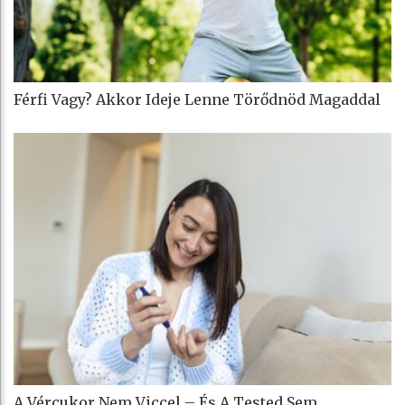
Férfi Vagy? Akkor Ideje Lenne Törődnöd Magaddal
A Vércukor Nem Viccel – És A Tested Sem