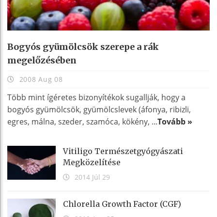
Bogyós gyümölcsök szerepe a rák
megelőzésében
2008 Aug 08
Több mint ígéretes bizonyítékok sugallják, hogy a
bogyós gyümölcsök, gyümölcslevek (áfonya, ribizli,
egres, málna, szeder, szamóca, kökény, ...
Tovább »
Vitiligo Természetgyógyászati
Megközelítése
2014 Júl 29
Chlorella Growth Factor (CGF)