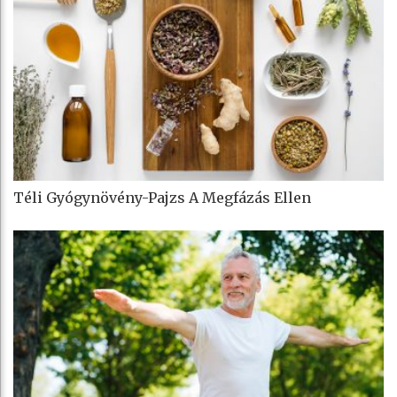
Téli Gyógynövény-Pajzs A Megfázás Ellen