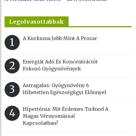
Legolvasottabbak
A Kurkuma Jobb Mint A Prozac
1
Energiát Adó És Koncentrációt
2
Fokozó Gyógynövények
Astragalus: Gyógynövény 6
3
Hihetetlen Egészségügyi Előnnyel
Hipertónia: Mit Érdemes Tudnod A
4
Magas Vérnyomással
Kapcsolatban?