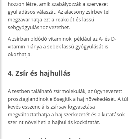
hozzon létre, amik szabályozzák a szervezet
gyulladásos válaszát. Az alacsony zsírbevitel
megzavarhatja ezt a reakciót és lassú
sebgyógyuláshoz vezethet.
A zsírban oldódó vitaminok, például az A- és D-
vitamin hiánya a sebek lassú gyógyulását is
okozhatja.
4. Zsír és hajhullás
A testben található zsírmolekulák, az úgynevezett
prosztaglandinok elősegítik a haj növekedését. A túl
kevés esszenciális zsírsav fogyasztása
megváltoztathatja a haj szerkezetét és a kutatások
szerint növelheti a hajhullás kockázatát.