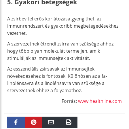
5. Gyakori betegségek
A zsírbevitel erős korlátozása gyengítheti az
immunrendszert és gyakoribb megbetegedésekhez
vezethet.
A szervezetnek étrendi zsírra van szüksége ahhoz,
hogy több olyan molekulát termeljen, amik
stimulálják az immunsejtek aktivitását.
Az esszenciális zsírsavak az immunsejtek
növekedéséhez is fontosak. Különösen az alfa-
linolénsavra és a linolénsavra van szüksége a
szervezetnek ehhez a folyamathoz.
Forrás:
www.healthline.com