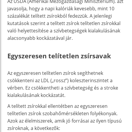
Az USDA (Amerikai Mezőgazdasági Minisztérium). azt
javasolja, hogy a napi kalóriák kevesebb, mint 10
százalékát telített zsírokból fedezzük. A jelenlegi
kutatások szerint a telített zsírok telítetlen zsírokkal
való helyettesítése a szívbetegségek kialakulásának
alacsonyabb kockázatával jár.
Egyszeresen telítetlen zsírsavak
Az egyszeresen telítetlen zsírok segíthetnek
csökkenteni az LDL („rossz”) koleszterinszintet a
vérben. Ez csökkentheti a szívbetegség és a stroke
kialakulásának kockázatát.
A telített zsírokkal ellentétben az egyszeresen
telítetlen zsírok szobahőmérsékleten folyékonyak.
Azok az élelmiszerek, amik jó forrásai az ilyen típusú
zsíroknak, a következők: