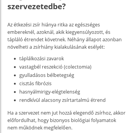
szervezetedbe?
Az étkezési zsír hiánya ritka az egészséges
embereknél, azoknál, akik kiegyensúlyozott, és
tápláló étrendet követnek. Néhány állapot azonban
növelheti a zsírhiány kialakulásának esélyét:
táplálkozási zavarok
vastagbél reszekció (colectomia)
gyulladásos bélbetegség
cisztás fibrózis
hasnyálmirigy-elégtelenség
rendkívül alacsony zsírtartalmú étrend
Ha a szervezet nem jut hozzá elegendő zsírhoz, akkor
előfordulhat, hogy bizonyos biológiai folyamatok
nem működnek megfelelően.