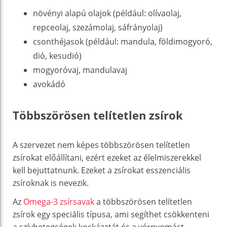
növényi alapú olajok (például: olívaolaj,
repceolaj, szezámolaj, sáfrányolaj)
csonthéjasok (például: mandula, földimogyoró,
dió, kesudió)
mogyoróvaj, mandulavaj
avokádó
Többszörösen telítetlen zsírok
A szervezet nem képes többszörösen telítetlen
zsírokat előállítani, ezért ezeket az élelmiszerekkel
kell bejuttatnunk. Ezeket a zsírokat esszenciális
zsíroknak is nevezik.
Az
Omega-3 zsírsavak
a többszörösen telítetlen
zsírok egy speciális típusa, ami segíthet csökkenteni
a szívbetegségek kockázatát és a vérnyomást.