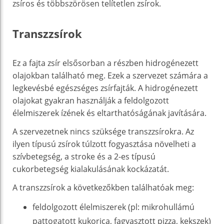
zsíros és többszörösen telítetlen zsírok.
Transzzsírok
Ez a fajta zsír elsősorban a részben hidrogénezett
olajokban található meg. Ezek a szervezet számára a
legkevésbé egészséges zsírfajták. A hidrogénezett
olajokat gyakran használják a feldolgozott
élelmiszerek ízének és eltarthatóságának javítására.
A szervezetnek nincs szüksége transzzsírokra. Az
ilyen típusú zsírok túlzott fogyasztása növelheti a
szívbetegség, a stroke és a 2-es típusú
cukorbetegség kialakulásának kockázatát.
A transzzsírok a következőkben találhatóak meg:
feldolgozott élelmiszerek (pl: mikrohullámú
pattogatott kukorica, fagyasztott pizza, kekszek)