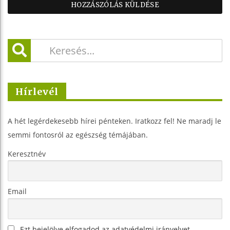
Hírlevél
A hét legérdekesebb hírei pénteken. Iratkozz fel! Ne maradj le
semmi fontosról az egészség témájában.
Keresztnév
Email
Ezt bejelölve elfogadod az adatvédelmi irányelvet