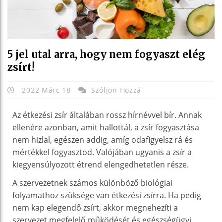
5 jel utal arra, hogy nem fogyaszt elég
zsírt!
2022 Márc 18
Szóljon Hozzá
Az étkezési zsír általában rossz hírnévvel bír. Annak
ellenére azonban, amit hallottál, a zsír fogyasztása
nem hizlal, egészen addig, amíg odafigyelsz rá és
mértékkel fogyasztod. Valójában ugyanis a zsír a
kiegyensúlyozott étrend elengedhetetlen része.
A szervezetnek számos különböző biológiai
folyamathoz szüksége van étkezési zsírra. Ha pedig
nem kap elegendő zsírt, akkor megnehezíti a
szervezet megfelelő működését és egészségügyi