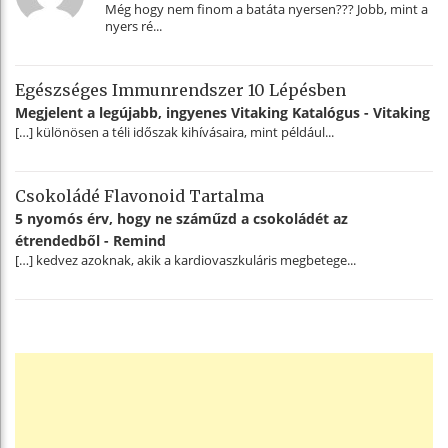
Még hogy nem finom a batáta nyersen??? Jobb, mint a
nyers ré...
Egészséges Immunrendszer 10 Lépésben
Megjelent a legújabb, ingyenes Vitaking Katalógus - Vitaking
[…] különösen a téli időszak kihívásaira, mint például...
Csokoládé Flavonoid Tartalma
5 nyomós érv, hogy ne száműzd a csokoládét az
étrendedből - Remind
[…] kedvez azoknak, akik a kardiovaszkuláris megbetege...