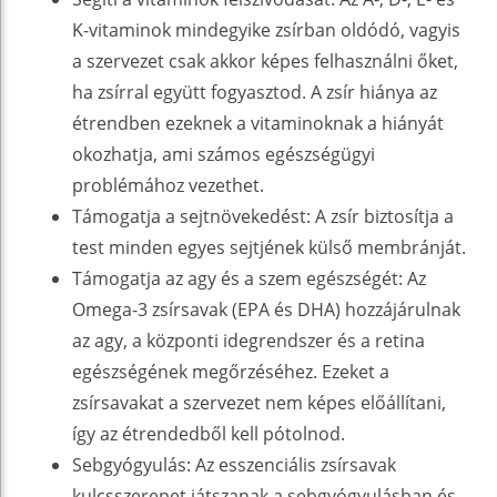
K-vitaminok mindegyike zsírban oldódó, vagyis
a szervezet csak akkor képes felhasználni őket,
ha zsírral együtt fogyasztod. A zsír hiánya az
étrendben ezeknek a vitaminoknak a hiányát
okozhatja, ami számos egészségügyi
problémához vezethet.
Támogatja a sejtnövekedést: A zsír biztosítja a
test minden egyes sejtjének külső membránját.
Támogatja az agy és a szem egészségét: Az
Omega-3 zsírsavak (EPA és DHA) hozzájárulnak
az agy, a központi idegrendszer és a retina
egészségének megőrzéséhez. Ezeket a
zsírsavakat a szervezet nem képes előállítani,
így az étrendedből kell pótolnod.
Sebgyógyulás: Az esszenciális zsírsavak
kulcsszerepet játszanak a sebgyógyulásban és