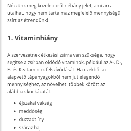
Nézzünk meg közelebbről néhány jelet, ami arra
utalhat, hogy nem tartalmaz megfelelő mennyiségű
zsírt az étrendünk!
1. Vitaminhiány
A szervezetnek étkezési zsírra van szüksége, hogy
segítse a zsírban oldódó vitaminok, például az A-, D-,
E- és K-vitaminok felszívódását. Ha ezekből az
alapvető tápanyagokból nem jut elegendő
mennyiséghez, az növelheti többek között az
alábbiak kockázatát:
éjszakai vakság
meddőség
duzzadt íny
száraz haj