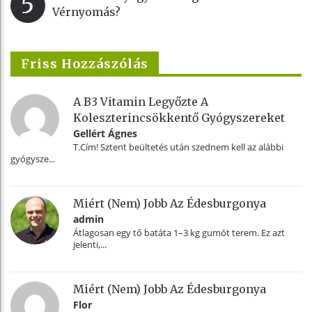
5
Vérnyomás?
Friss Hozzászólás
A B3 Vitamin Legyőzte A
Koleszterincsökkentő Gyógyszereket
Gellért Ágnes
T.Cím! Sztent beültetés után szednem kell az alábbi
gyógysze...
Miért (nem) Jobb Az Édesburgonya
admin
Átlagosan egy tő batáta 1–3 kg gumót terem. Ez azt
jelenti,...
Miért (nem) Jobb Az Édesburgonya
Flor