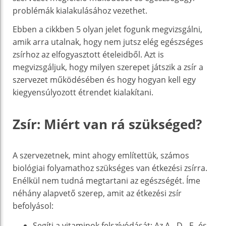
problémák kialakulásához vezethet.
Ebben a cikkben 5 olyan jelet fogunk megvizsgálni,
amik arra utalnak, hogy nem jutsz elég egészséges
zsírhoz az elfogyasztott ételeidből. Azt is
megvizsgáljuk, hogy milyen szerepet játszik a zsír a
szervezet működésében és hogy hogyan kell egy
kiegyensúlyozott étrendet kialakítani.
Zsír: Miért van rá szükséged?
A szervezetnek, mint ahogy említettük, számos
biológiai folyamathoz szükséges van étkezési zsírra.
Enélkül nem tudná megtartani az egészségét. Íme
néhány alapvető szerep, amit az étkezési zsír
befolyásol:
Segíti a vitaminok felszívódását: Az A-, D-, E- és