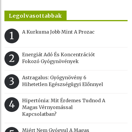
Legolvasottabbak
A Kurkuma Jobb Mint A Prozac
1
Energiát Adó És Koncentrációt
2
Fokozó Gyógynövények
Astragalus: Gyógynövény 6
3
Hihetetlen Egészségügyi Előnnyel
Hipertónia: Mit Érdemes Tudnod A
4
Magas Vérnyomással
Kapcsolatban?
Miért Nem Gyógyul A Magas