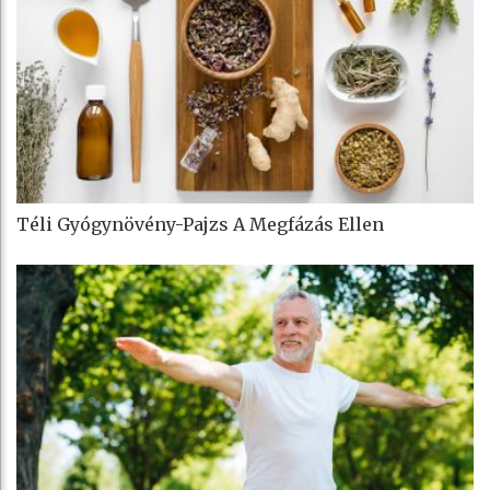
Téli Gyógynövény-Pajzs A Megfázás Ellen