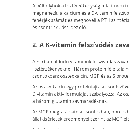
A bélbolyhok a lisztérzékenység miatt nem t
megnehezíti a kalcium és a D-vitamin felszív
fehérjék számát és megnöveli a PTH szintézis
és csontritkulást idéz elő.
2.
A K-vitamin felszívódás zav
A zsírban oldódó vitaminok felszívódás zavar
lisztérzékenyeknél. Három protein féle talál
csontokban: oszteokalcin, MGP és az S prote
Az oszteokalcin egy proteinfajta a csontszöv
D vitamin aktív formuláját szabályozza. Az o
a három glutamin savmaradéknak.
Az MGP megtalálható a csontokban, porcokban
állatkísérletek eredményei szerint az MGP el