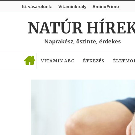
Itt vásárolunk:
Vitaminkirály
AminoPrimo
NATÚR HÍRE
Naprakész, őszinte, érdekes
VITAMIN ABC
ÉTKEZÉS
ÉLETMÓ