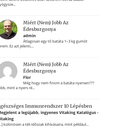
yógysze...
Miért (nem) Jobb Az
Édesburgonya
admin
Átlagosan egy tő batáta 1–3 kg gumót
erem. Ez azt jelenti,...
Miért (nem) Jobb Az
Édesburgonya
Flor
Még hogy nem finom a batáta nyersen???
obb, mint a nyers ré...
gészséges Immunrendszer 10 Lépésben
egjelent a legújabb, ingyenes Vitaking Katalógus -
itaking
…] különösen a téli időszak kihívásaira, mint például...