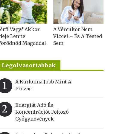
érfi Vagy? Akkor
A Vércukor Nem
deje Lenne
Viccel – És A Tested
Törődnöd Magaddal
Sem
Legolvasottabbak
A Kurkuma Jobb Mint A
1
Prozac
Energiát Adó És
2
Koncentrációt Fokozó
Gyógynövények