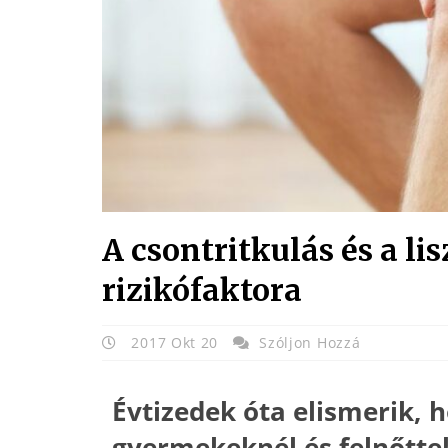
A csontritkulás és a li
rizikófaktora
2017 Okt 20
Szóljon Hozzá
Évtizedek óta elismerik, h
gyermekeknél és felnőtte