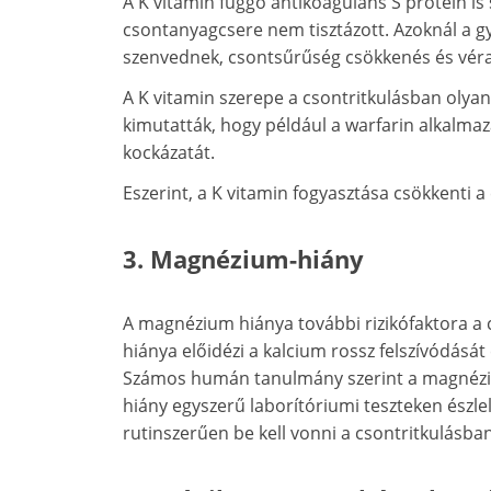
A K vitamin függő antikoaguláns S protein is 
csontanyagcsere nem tisztázott. Azoknál a g
szenvednek, csontsűrűség csökkenés és véral
A K vitamin szerepe a csontritkulásban olyan
kimutatták, hogy például a warfarin alkalmaz
kockázatát.
Eszerint, a K vitamin fogyasztása csökkenti a
3. Magnézium-hiány
A magnézium hiánya további rizikófaktora a
hiánya előidézi a kalcium rossz felszívódásá
Számos humán tanulmány szerint a magnézium
hiány egyszerű laborítóriumi teszteken észle
rutinszerűen be kell vonni a csontritkulásba