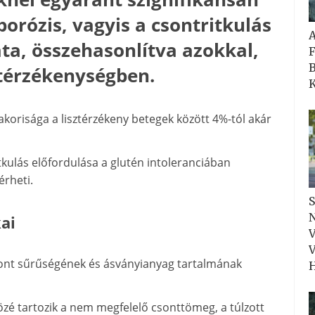
rózis, vagyis a csontritkulás
ta, összehasonlítva azokkal,
F
B
térzékenységben.
K
akorisága a lisztérzékeny betegek között 4%-tól akár
itkulás előfordulása a glutén intoleranciában
érheti.
S
N
kai
V
V
csont sűrűségének és ásványianyag tartalmának
H
é tartozik a nem megfelelő csonttömeg, a túlzott