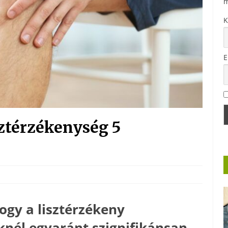
m
K
E
sztérzékenység 5
ogy a lisztérzékeny
knél egyaránt szignifikánsan