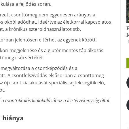
akulása a fejlődés során.
erzett csonttömeg nem egyenesen arányos a
 okból adódhat, ideértve az életkorral kapcsolatos
F
, a krónikus szteroidhasználatot stb.
I
rban jelentősen eltérhet az egyének között.
kori megjelenése és a gluténmentes táplálkozás
ttömeg csúcsértékét.
s megváltozása a csontképződés és a
att. A csontfelszívódás elsősorban a csonttömeg
 új csont kialakulását speciális sejtek segítik elő,
ot.
 csontritkulás kialakulásához a lisztérzékenység által.
k hiánya