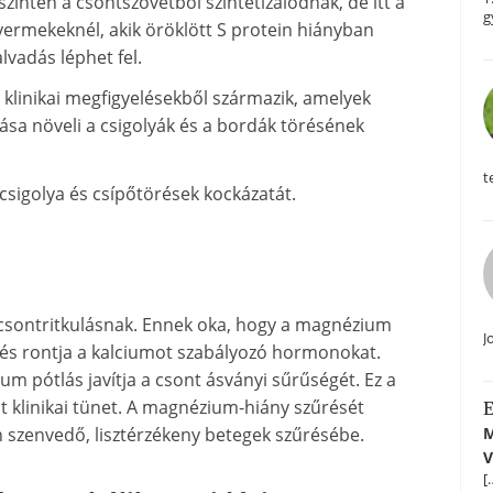
szintén a csontszövetből szintetizálódnak, de itt a
g
yermekeknél, akik öröklött S protein hiányban
vadás léphet fel.
 klinikai megfigyelésekből származik, amelyek
ása növeli a csigolyák és a bordák törésének
t
 csigolya és csípőtörések kockázatát.
 csontritkulásnak. Ennek oka, hogy a magnézium
J
t és rontja a kalciumot szabályozó hormonokat.
 pótlás javítja a csont ásványi sűrűségét. Ez a
lt klinikai tünet. A magnézium-hiány szűrését
E
M
n szenvedő, lisztérzékeny betegek szűrésébe.
V
[