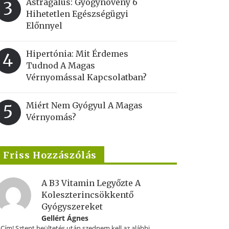
Astragalus: Gyógynövény 6
3
Hihetetlen Egészségügyi
Előnnyel
Hipertónia: Mit Érdemes
4
Tudnod A Magas
Vérnyomással Kapcsolatban?
Miért Nem Gyógyul A Magas
5
Vérnyomás?
Friss Hozzászólás
A B3 Vitamin Legyőzte A
Koleszterincsökkentő
Gyógyszereket
Gellért Ágnes
.Cím! Sztent beültetés után szednem kell az alábbi