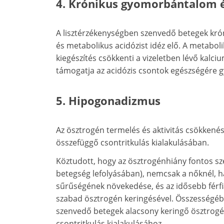
4. Krónikus gyomorbántalom é
A lisztérzékenységben szenvedő betegek kró
és metabolikus acidózist idéz elő. A metabo
kiegészítés csökkenti a vizeletben lévő kalciu
támogatja az acidózis csontok egészségére gy
5. Hipogonadizmus
Az ösztrogén termelés és aktivitás csökkené
összefüggő csontritkulás kialakulásában.
Köztudott, hogy az ösztrogénhiány fontos sze
betegség lefolyásában), nemcsak a nőknél, han
sűrűségének növekedése, és az idősebb férf
szabad ösztrogén keringésével. Összességé
szenvedő betegek alacsony keringő ösztrogén
csontritkulás kialakulásához.