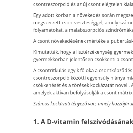
csontreszorpció és az új csont elégtelen kial
Egy adott korban a növekedés során megsz
megszerzett csontveszteséggel, amely számos
folyamatokat, a malabszorpciós szindrómákat
A csont növekedésének mértéke a pubertásko
Kimutatták, hogy a lisztérzékenység gyermek
gyermekkorban jelentősen csökkenti a cson
A csontritkulás egyik fő oka a csontképződé
csontreszorpció közötti egyensúly hiánya mi
csökkenését és a törések kockázatát növeli. Az
amelyek aktívan befolyásolják a csont mátrix
Számos kockázati tényező van, amely hozzájárul a
1. A D-vitamin felszívódásána