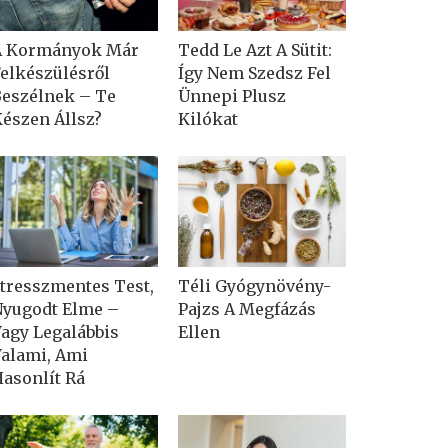
A Kormányok Már
Tedd Le Azt A Sütit:
elkészülésről
Így Nem Szedsz Fel
eszélnek – Te
Ünnepi Plusz
észen Állsz?
Kilókat
tresszmentes Test,
Téli Gyógynövény-
yugodt Elme –
Pajzs A Megfázás
agy Legalábbis
Ellen
alami, Ami
asonlít Rá