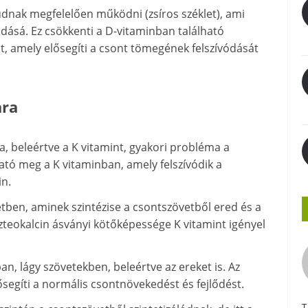
udnak megfelelően működni (zsíros széklet), ami
ódásá. Ez csökkenti a D-vitaminban található
t, amely elősegíti a csont tömegének felszívódását
ara
a, beleértve a K vitamint, gyakori probléma a
ható meg a K vitaminban, amely felszívódik a
in.
etben, aminek szintézise a csontszövetből ered és a
szteokalcin ásványi kötőképessége K vitamint igényel
, lágy szövetekben, beleértve az ereket is. Az
ősegíti a normális csontnövekedést és fejlődést.
T