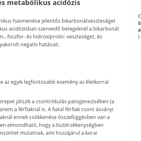
s metabólikus acidózis
C
nikus hasmenése jelentős bikarbonátveszteséget
5
likus acidózisban szenvedő betegeknél a bikarbonát
é
m-, foszfor- és hidroxiprolin- veszteséget, és
[
akorolt negatív hatásait.
se az egyik legfontosabb esemény az életkorral
repet játszik a csontritkulás patogenezisében (a
em a férfiaknál is. A fiatal férfiak csont ásványi
iaknál ennek csökkenése összefüggésben van a
ben elmondható, hogy a lisztérzékenységben
szintet mutatnak, ami hozzájárul a korai