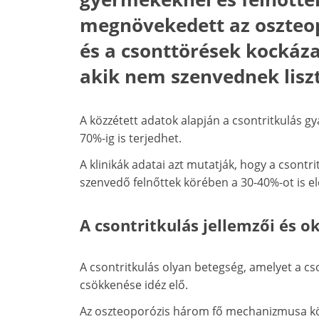
megnövekedett az oszteopo
és a csonttörések kockáza
akik nem szenvednek lisz
A közzétett adatok alapján a csontritkulás gy
70%-ig is terjedhet.
A klinikák adatai azt mutatják, hogy a csontr
szenvedő felnőttek körében a 30-40%-ot is el
A csontritkulás jellemzői és o
A csontritkulás olyan betegség, amelyet a 
csökkenése idéz elő.
Az oszteoporózis három fő mechanizmusa köz