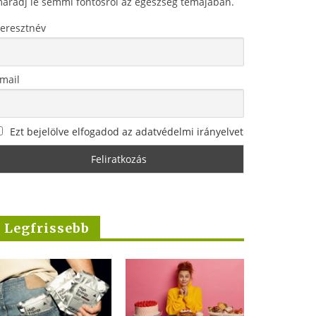
aradj le semmi fontosról az egészség témájában.
eresztnév
mail
Ezt bejelölve elfogadod az adatvédelmi irányelvet
Legfrissebb