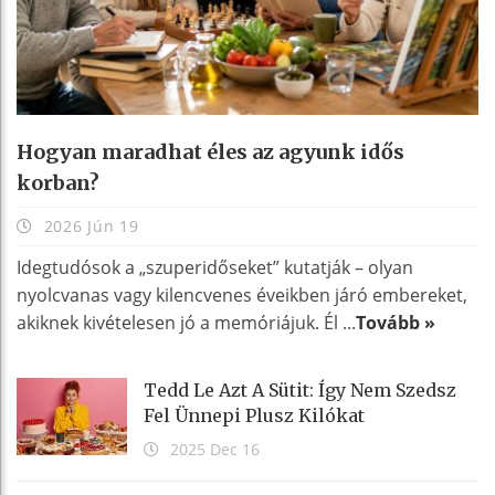
Hogyan maradhat éles az agyunk idős
korban?
2026 Jún 19
Idegtudósok a „szuperidőseket” kutatják – olyan
nyolcvanas vagy kilencvenes éveikben járó embereket,
akiknek kivételesen jó a memóriájuk. Él ...
Tovább »
Tedd Le Azt A Sütit: Így Nem Szedsz
Fel Ünnepi Plusz Kilókat
2025 Dec 16