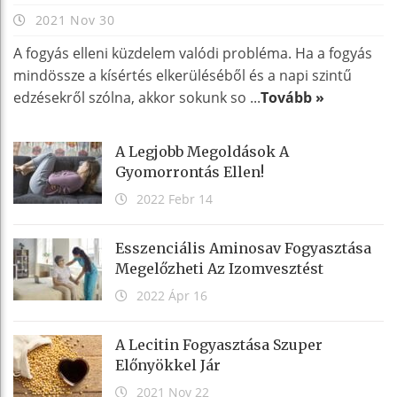
2021 Nov 30
A fogyás elleni küzdelem valódi probléma. Ha a fogyás
mindössze a kísértés elkerüléséből és a napi szintű
edzésekről szólna, akkor sokunk so ...
Tovább »
A Legjobb Megoldások A
Gyomorrontás Ellen!
2022 Febr 14
Esszenciális Aminosav Fogyasztása
Megelőzheti Az Izomvesztést
2022 Ápr 16
A Lecitin Fogyasztása Szuper
Előnyökkel Jár
2021 Nov 22