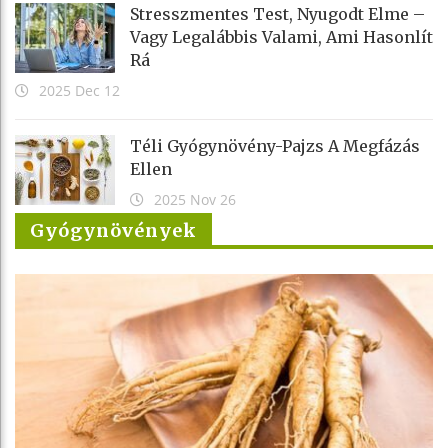
Stresszmentes Test, Nyugodt Elme –
Vagy Legalábbis Valami, Ami Hasonlít
Rá
2025 Dec 12
Téli Gyógynövény-Pajzs A Megfázás
Ellen
2025 Nov 26
Gyógynövények