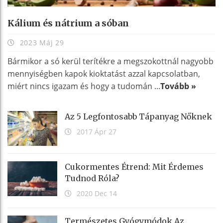
Kálium és nátrium a sóban
2023 Máj 29
Bármikor a só kerül terítékre a megszokottnál nagyobb
mennyiségben kapok kioktatást azzal kapcsolatban,
miért nincs igazam és hogy a tudomán ...
Tovább »
Az 5 Legfontosabb Tápanyag Nőknek
2017 Ápr 27
Cukormentes Étrend: Mit Érdemes
Tudnod Róla?
2020 Dec 14
Természetes Gyógymódok Az