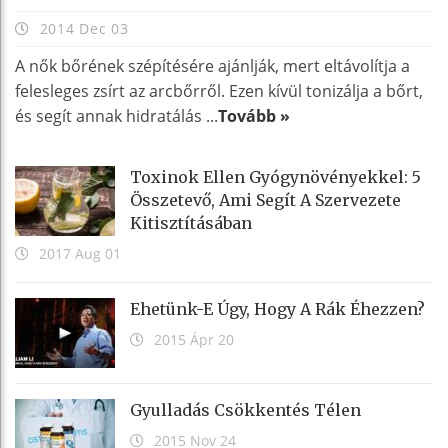
2014 Dec 03
A nők bőrének szépítésére ajánlják, mert eltávolítja a
felesleges zsírt az arcbőrről. Ezen kívül tonizálja a bőrt,
és segít annak hidratálás ...
Tovább »
Toxinok Ellen Gyógynövényekkel: 5
Összetevő, Ami Segít A Szervezete
Kitisztításában
2017 Aug 01
Ehetünk-E Úgy, Hogy A Rák Éhezzen?
2015 Ápr 20
Gyulladás Csökkentés Télen
2015 Nov 24