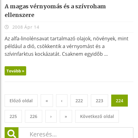
A magas vérnyomás és a szívroham
ellenszere
2008 Ápr 14
Az alfa-linolénsavat tartalmazó olajok, növények, mint
például a dió, csökkentik a vérnyomást és a
szívinfarktus kockázatát. Csaknem egyidőb ...
Tovább »
Előző oldal
«
‹
222
223
224
225
226
›
»
Következő oldal