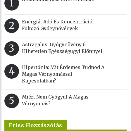
1
Energiát Adó És Koncentrációt
2
Fokozó Gyógynövények
Astragalus: Gyógynövény 6
3
Hihetetlen Egészségügyi Előnnyel
Hipertónia: Mit Érdemes Tudnod A
4
Magas Vérnyomással
Kapcsolatban?
Miért Nem Gyógyul A Magas
5
Vérnyomás?
Friss Hozzászólás