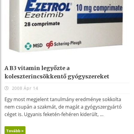
A B3 vitamin legyőzte a
koleszterincsökkentő gyógyszereket
2008 Ápr 14
Egy most megjelent tanulmány eredménye sokkolta
nem csupán a szakmát, de magát a gyógyszergyártó
céget is. Ugyanis feketén-fehéren kiderült, ...
Tovább »