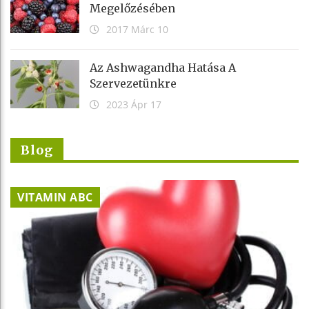
Megelőzésében
2017 Márc 10
Az Ashwagandha Hatása A
Szervezetünkre
2023 Ápr 17
Blog
VITAMIN ABC