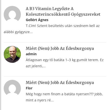
A B3 Vitamin Legyőzte A
Koleszterincsökkentő Gyógyszereket
Gellért Ágnes
T.Cím! Sztent beültetés után szednem kell az
alábbi gyógysze...
Miért (nem) Jobb Az Édesburgonya
admin
Átlagosan egy tő batáta 1–3 kg gumót terem. Ez
azt jelenti,...
Miért (nem) Jobb Az Édesburgonya
Flor
Még hogy nem finom a batáta nyersen??? Jobb,
mint a nyers ré...