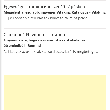
Egészséges Immunrendszer 10 Lépésben
Megjelent a legújabb, ingyenes Vitaking Katalógus - Vitaking
[…] különösen a téli időszak kihívásaira, mint például...
Csokoládé Flavonoid Tartalma
5 nyomós érv, hogy ne száműzd a csokoládét az
étrendedből - Remind
[…] kedvez azoknak, akik a kardiovaszkuláris megbetege...