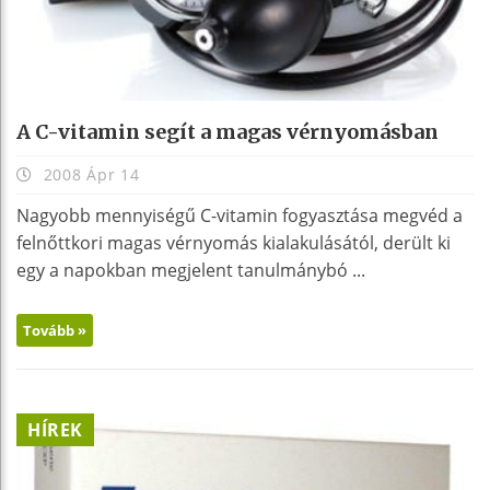
A C-vitamin segít a magas vérnyomásban
2008 Ápr 14
Nagyobb mennyiségű C-vitamin fogyasztása megvéd a
felnőttkori magas vérnyomás kialakulásától, derült ki
egy a napokban megjelent tanulmánybó ...
Tovább »
HÍREK