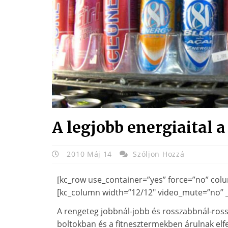
A legjobb energiaital 
2010 Máj 14
Szóljon Hozzá
[kc_row use_container=”yes” force=”no” col
[kc_column width=”12/12″ video_mute=”no” _
A rengeteg jobbnál-jobb és rosszabbnál-ross
boltokban és a fitnesztermekben árulnak elfe