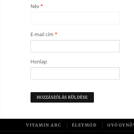
Név
*
E-mail cím
*
Honlap
VITAMIN ABC
ÉLETMÓD
GYÓGYNÖ