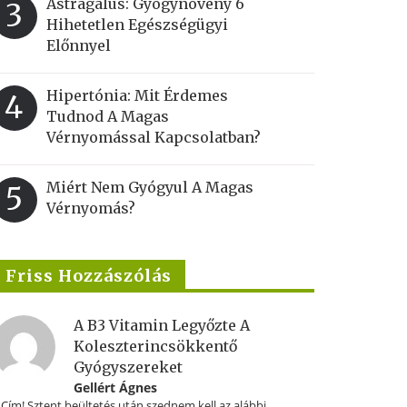
Astragalus: Gyógynövény 6
3
Hihetetlen Egészségügyi
Előnnyel
Hipertónia: Mit Érdemes
4
Tudnod A Magas
Vérnyomással Kapcsolatban?
Miért Nem Gyógyul A Magas
5
Vérnyomás?
Friss Hozzászólás
A B3 Vitamin Legyőzte A
Koleszterincsökkentő
Gyógyszereket
Gellért Ágnes
.Cím! Sztent beültetés után szednem kell az alábbi