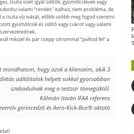
es, tiszta vizet igyál üdítők, gyümölcslevek vagy
szkodsz valami “rendes” italhoz, nem probléma, de
a tiszta víz ivását, előbb-utóbb meg fogod szeretni.
ozott gyümölcslé és üdítő vagy cukrot vagy valami
F
 szervezetednek.
I
nál mézzel és pár csepp citrommal “javítod fel“ a
azt mondhatom, hogy azok a klienseim, akik 3
a diétás üdítőitalok helyett sokkal gyorsabban
szabadulnak meg a testzsír tömegüktől.
Kálmán István IFAA referens
eventív gerincedző és Aero-Kick-Box® oktató
ádat!