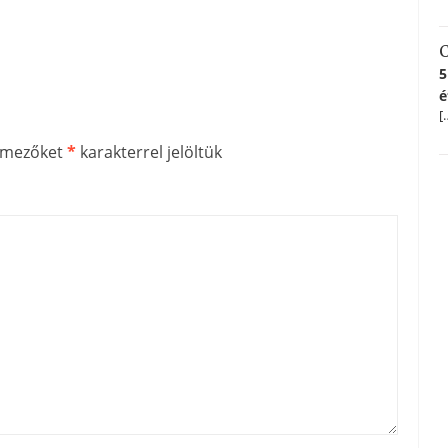
C
5
é
[
ő mezőket
*
karakterrel jelöltük