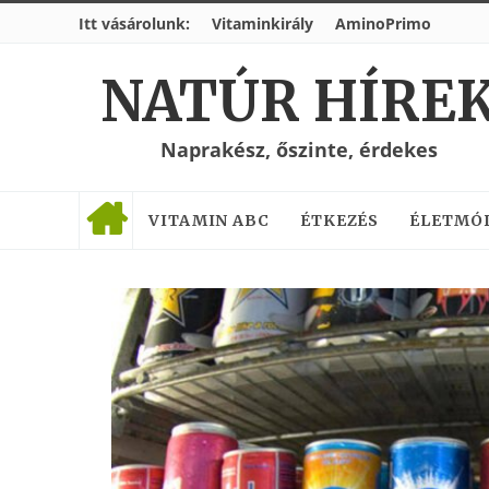
Itt vásárolunk:
Vitaminkirály
AminoPrimo
NATÚR HÍRE
Naprakész, őszinte, érdekes
VITAMIN ABC
ÉTKEZÉS
ÉLETMÓ