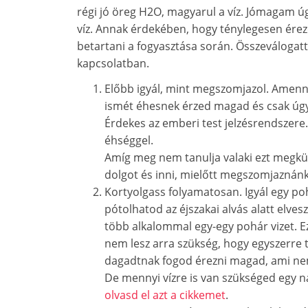
régi jó öreg H2O, magyarul a víz. Jómagam úg
víz. Annak érdekében, hogy ténylegesen ére
betartani a fogyasztása során. Összeválogat
kapcsolatban.
Előbb igyál, mint megszomjazol. Amenny
ismét éhesnek érzed magad és csak úgy c
Érdekes az emberi test jelzésrendszere
éhséggel.
Amíg meg nem tanulja valaki ezt megkül
dolgot és inni, mielőtt megszomjaznánk
Kortyolgass folyamatosan. Igyál egy po
pótolhatod az éjszakai alvás alatt elves
több alkalommal egy-egy pohár vizet. Ez
nem lesz arra szükség, hogy egyszerre 
dagadtnak fogod érezni magad, ami nem
De mennyi vízre is van szükséged egy 
olvasd el azt a cikkemet
.