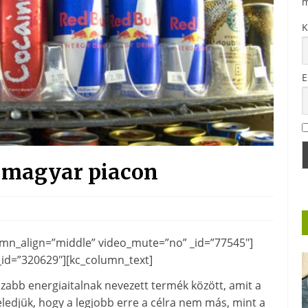
m
K
E
a magyar piacon
umn_align=”middle” video_mute=”no” _id=”77545″]
id=”320629″][kc_column_text]
zabb energiaitalnak nevezett termék között, amit a
ledjük, hogy a legjobb erre a célra nem más, mint a