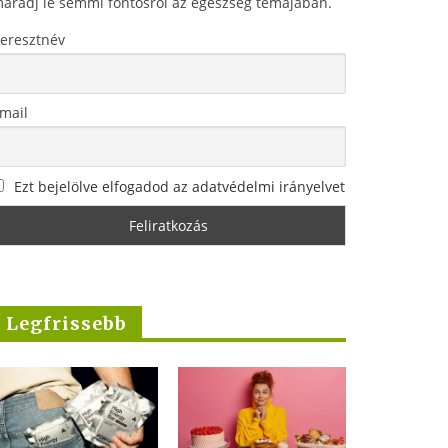
aradj le semmi fontosról az egészség témájában.
eresztnév
mail
Ezt bejelölve elfogadod az adatvédelmi irányelvet
Legfrissebb