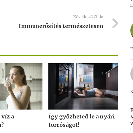
g
Következő Cikk:
Immunerősítés természetesen
t
J
E
 víz a
Így győzheted le a nyári
M
V
n?
forróságot!
[