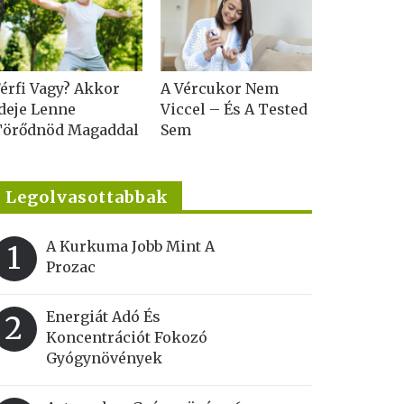
érfi Vagy? Akkor
A Vércukor Nem
deje Lenne
Viccel – És A Tested
Törődnöd Magaddal
Sem
Legolvasottabbak
A Kurkuma Jobb Mint A
1
Prozac
Energiát Adó És
2
Koncentrációt Fokozó
Gyógynövények