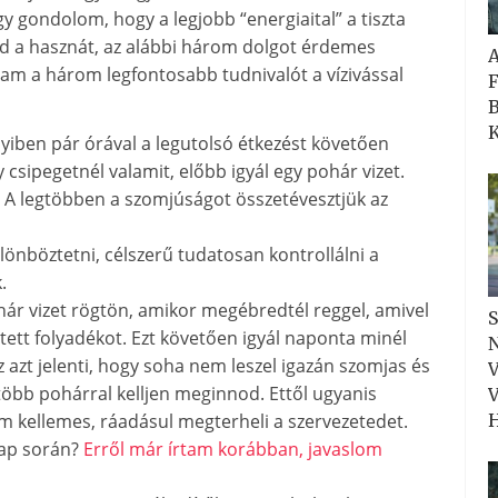
y gondolom, hogy a legjobb “energiaital” a tiszta
zd a hasznát, az alábbi három dolgot érdemes
tam a három legfontosabb tudnivalót a vízivással
F
B
K
iben pár órával a legutolsó étkezést követően
sipegetnél valamit, előbb igyál egy pohár vizet.
. A legtöbben a szomjúságot összetévesztjük az
önböztetni, célszerű tudatosan kontrollálni a
.
hár vizet rögtön, amikor megébredtél reggel, amivel
S
ztett folyadékot. Ezt követően igyál naponta minél
N
 azt jelenti, hogy soha nem leszel igazán szomjas és
V
több pohárral kelljen meginnod. Ettől ugyanis
V
 kellemes, ráadásul megterheli a szervezetedet.
H
nap során?
Erről már írtam korábban, javaslom