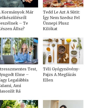
A Kormányok Már
Tedd Le Azt A Sütit:
elkészülésről
Így Nem Szedsz Fel
eszélnek – Te
Ünnepi Plusz
észen Állsz?
Kilókat
tresszmentes Test,
Téli Gyógynövény-
yugodt Elme –
Pajzs A Megfázás
agy Legalábbis
Ellen
alami, Ami
asonlít Rá