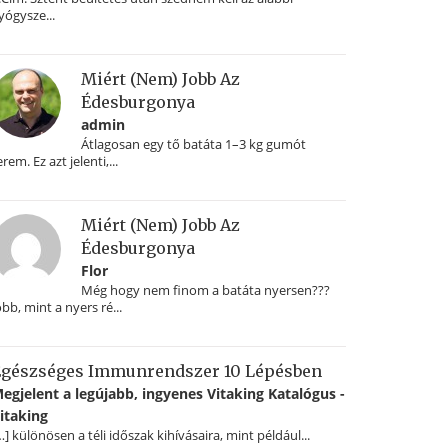
yógysze...
Miért (nem) Jobb Az
Édesburgonya
admin
Átlagosan egy tő batáta 1–3 kg gumót
erem. Ez azt jelenti,...
Miért (nem) Jobb Az
Édesburgonya
Flor
Még hogy nem finom a batáta nyersen???
obb, mint a nyers ré...
gészséges Immunrendszer 10 Lépésben
egjelent a legújabb, ingyenes Vitaking Katalógus -
itaking
…] különösen a téli időszak kihívásaira, mint például...