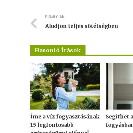
Előző Cikk:
Aludjon teljes sötétségben
Hasonló Írások
Íme a víz fogyasztásának
Segíthet a
15 legfontosabb
fogyásba