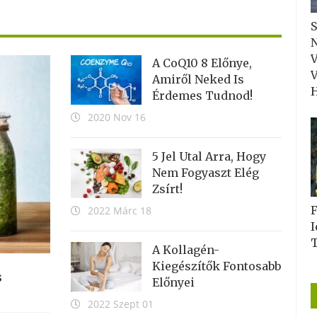
S
V
A CoQ10 8 Előnye,
V
Amiről Neked Is
H
Érdemes Tudnod!
2020 Nov 16
5 Jel Utal Arra, Hogy
Nem Fogyaszt Elég
Zsírt!
F
2022 Márc 18
I
A Kollagén-
Kiegészítők Fontosabb
s
Előnyei
2022 Szept 01