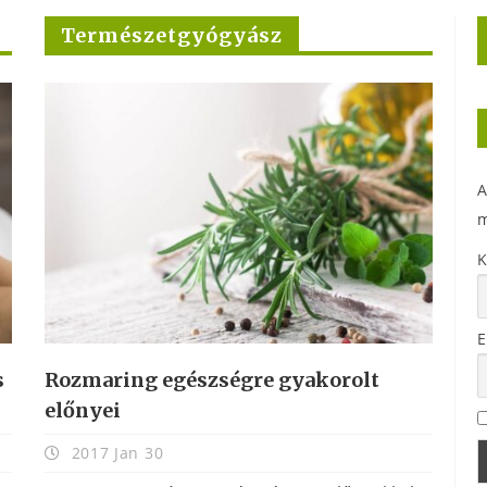
Természetgyógyász
A
m
K
E
s
Rozmaring egészségre gyakorolt
előnyei
2017 Jan 30