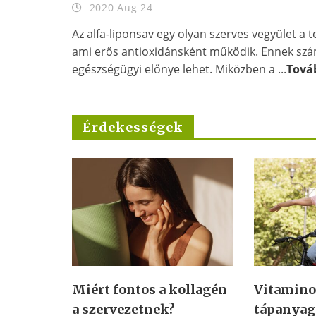
2020 Aug 24
Az alfa-liponsav egy olyan szerves vegyület a t
ami erős antioxidánsként működik. Ennek sz
egészségügyi előnye lehet. Miközben a ...
Tová
Érdekességek
ollagén
Vitaminok és
Cián a m
tápanyagok, hogy
terméke