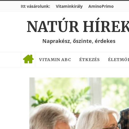
Itt vásárolunk:
Vitaminkirály
AminoPrimo
NATÚR HÍRE
Naprakész, őszinte, érdekes
VITAMIN ABC
ÉTKEZÉS
ÉLETMÓ