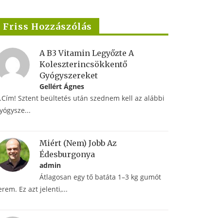
észsége között?
gyógynövénye!
Friss Hozzászólás
2023 Aug 23
2024 Júl 16
A B3 Vitamin Legyőzte A
Koleszterincsökkentő
Gyógyszereket
Gellért Ágnes
.Cím! Sztent beültetés után szednem kell az alábbi
yógysze...
Miért (nem) Jobb Az
Édesburgonya
admin
Átlagosan egy tő batáta 1–3 kg gumót
erem. Ez azt jelenti,...