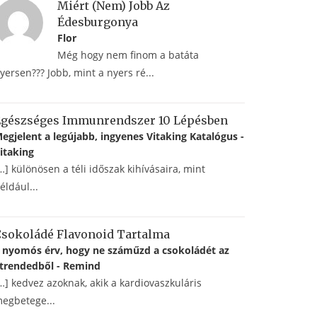
Miért (nem) Jobb Az
Édesburgonya
Flor
Még hogy nem finom a batáta
yersen??? Jobb, mint a nyers ré...
Egészséges Immunrendszer 10 Lépésben
egjelent a legújabb, ingyenes Vitaking Katalógus -
itaking
…] különösen a téli időszak kihívásaira, mint
éldául...
sokoládé Flavonoid Tartalma
 nyomós érv, hogy ne száműzd a csokoládét az
trendedből - Remind
…] kedvez azoknak, akik a kardiovaszkuláris
egbetege...