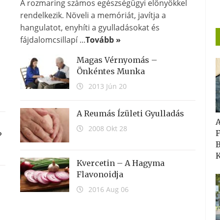
A rozmaring számos egészségügyi előnyökkel
rendelkezik. Növeli a memóriát, javítja a
hangulatot, enyhíti a gyulladásokat és
fájdalomcsillapí ...
Tovább »
Magas Vérnyomás –
Önkéntes Munka
2013 Jún 20
A Reumás Ízületi Gyulladás
2008 Okt 28
F
?
B
K
Kvercetin – A Hagyma
Flavonoidja
2016 Aug 06