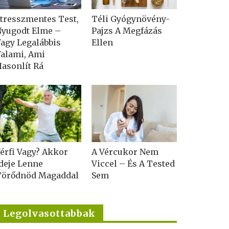
tresszmentes Test,
Téli Gyógynövény-
Nyugodt Elme –
Pajzs A Megfázás
agy Legalábbis
Ellen
alami, Ami
asonlít Rá
érfi Vagy? Akkor
A Vércukor Nem
deje Lenne
Viccel – És A Tested
Törődnöd Magaddal
Sem
Legolvasottabbak