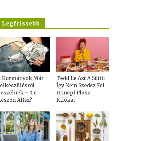
Legfrissebb
A Kormányok Már
Tedd Le Azt A Sütit:
elkészülésről
Így Nem Szedsz Fel
eszélnek – Te
Ünnepi Plusz
észen Állsz?
Kilókat