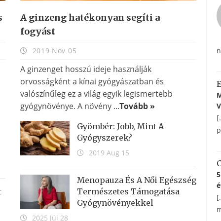
s
A ginzeng hatékonyan segíti a
fogyást
n
2019 Nov 05
A ginzenget hosszú ideje használják
orvosságként a kínai gyógyászatban és
valószínűleg ez a világ egyik legismertebb
M
gyógynövénye. A növény ...
Tovább »
V
[
Gyömbér: Jobb, Mint A
p
Gyógyszerek?
2019 Aug 15
C
5
Menopauza És A Női Egészség
é
t
Természetes Támogatása
[
Gyógynövényekkel
m
2025 Júl 28