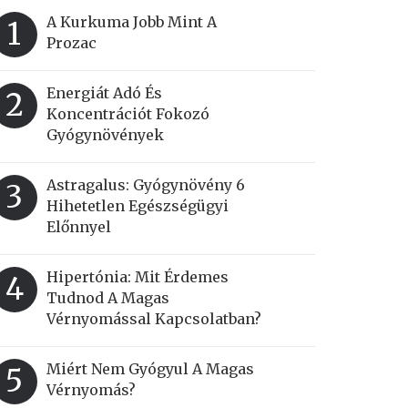
A Kurkuma Jobb Mint A
1
Prozac
Energiát Adó És
2
Koncentrációt Fokozó
Gyógynövények
Astragalus: Gyógynövény 6
3
Hihetetlen Egészségügyi
Előnnyel
Hipertónia: Mit Érdemes
4
Tudnod A Magas
Vérnyomással Kapcsolatban?
Miért Nem Gyógyul A Magas
5
 a kapcsolat a K-
Kínai Angyalgyökér: 
Vérnyomás?
taminszint és a tüdő
változókor