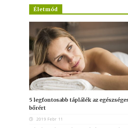
Életmód
5 legfontosabb táplálék az egészsége
bőrért
2019 Febr 11