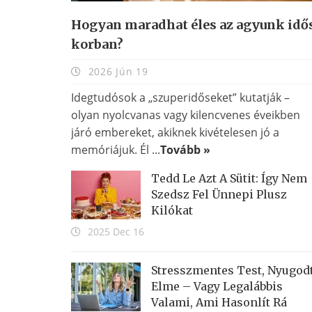
Hogyan maradhat éles az agyunk idő
korban?
2026 Jún 19
Idegtudósok a „szuperidőseket” kutatják –
olyan nyolcvanas vagy kilencvenes éveikben
járó embereket, akiknek kivételesen jó a
memóriájuk. Él ...
Tovább »
Tedd Le Azt A Sütit: Így Nem
Szedsz Fel Ünnepi Plusz
Kilókat
2025 Dec 16
Stresszmentes Test, Nyugod
Elme – Vagy Legalábbis
Valami, Ami Hasonlít Rá