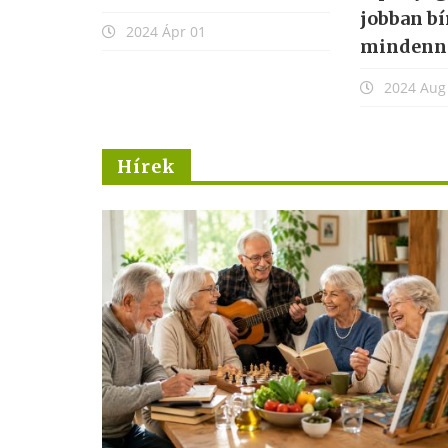
jobban bírd a
2024 Már
mindennapokat!
2024 Aug 20
Hírek