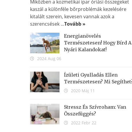
Miközben a kozmetikai ipar óriási összegeket
kaszál a különféle bőrproblémák kezelésére
kitalált szerein, kevesen vannak azok a
szerencsések ...
Tovább »
Energianövelés
Természetesen! Hogy Bírd A
Nyári Kalandokat!
2024 Aug 06
Ízületi Gyulladás Ellen
Természetesen? Mi Segíthet
2020 Máj 11
Stressz És Szívroham: Van
Összefüggés?
2022 Febr 22