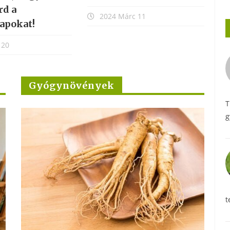
világot?”
eg
c 11
2017 Ápr 21
Gyógynövények
T
g
t