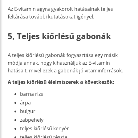
Az E-vitamin agyra gyakorolt ​​hatásainak teljes
feltárása további kutatásokat igényel.
5, Teljes kiőrlésű gabonák
A teljes kiőrlésű gabonák fogyasztása egy másik
módja annak, hogy kihasználjuk az E-vitamin
hatásait, mivel ezek a gabonák jó vitaminforrások.
A teljes kiőrlésű élelmiszerek a következők:
barna rizs
árpa
bulgur
zabpehely
teljes kiőrlésű kenyér
teljes kiőrlésű tészta