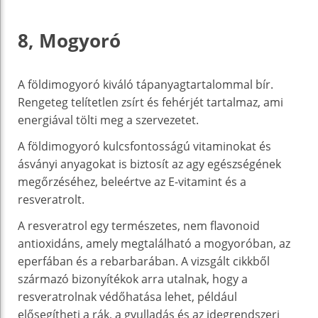
8, Mogyoró
A földimogyoró kiváló tápanyagtartalommal bír.
Rengeteg telítetlen zsírt és fehérjét tartalmaz, ami
energiával tölti meg a szervezetet.
A földimogyoró kulcsfontosságú vitaminokat és
ásványi anyagokat is biztosít az agy egészségének
megőrzéséhez, beleértve az E-vitamint és a
resveratrolt.
A resveratrol egy természetes, nem flavonoid
antioxidáns, amely megtalálható a mogyoróban, az
eperfában és a rebarbarában. A vizsgált cikkből
származó bizonyítékok arra utalnak, hogy a
resveratrolnak védőhatása lehet, például
elősegítheti a rák, a gyulladás és az idegrendszeri