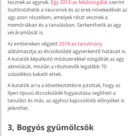
tesznek az agynak.
Egy 2013-as felülvizsgálat
szerint
ösztönözhetik a neuronok és az erek növekedését az
agy azon részeiben, amelyek részt vesznek a
memóriában és a tanulásban. Serkenthetik az agy
véráramlását is.
Az embereken végzett
2018-as tanulmány
alátámasztja az étcsokoládé agyserkentő hatásait is.
A kutatók képalkotó módszerekkel vizsgálták az agy
aktivitását, miután a résztvevők legalább 70
százalékos kakaót ettek.
A kutatók arra a következtetésre jutottak, hogy az
ilyen típusú étcsokoládé fogyasztása segítheti a
tanulást és más, az agyhoz kapcsolódó előnyöket is
jelenthet.
3, Bogyós gyümölcsök