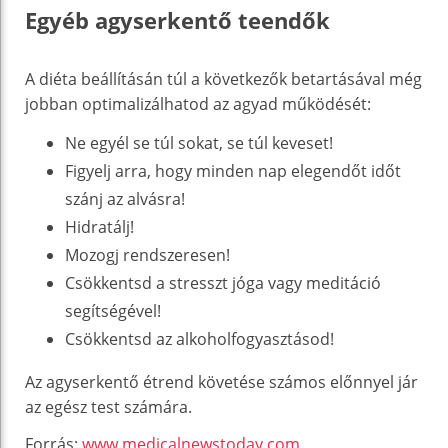
Egyéb agyserkentő teendők
A diéta beállításán túl a következők betartásával még
jobban optimalizálhatod az agyad működését:
Ne egyél se túl sokat, se túl keveset!
Figyelj arra, hogy minden nap elegendőt időt
szánj az alvásra!
Hidratálj!
Mozogj rendszeresen!
Csökkentsd a stresszt jóga vagy meditáció
segítségével!
Csökkentsd az alkoholfogyasztásod!
Az agyserkentő étrend követése számos előnnyel jár
az egész test számára.
Forrás:
www.medicalnewstoday.com