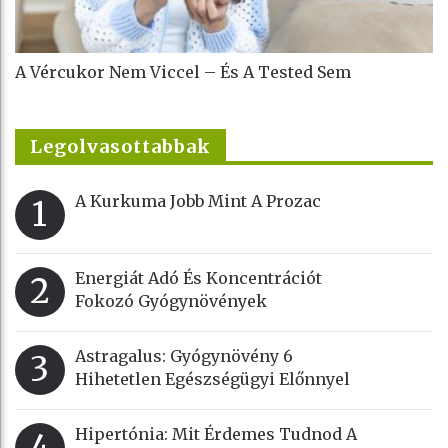
A Vércukor Nem Viccel – És A Tested Sem
Legolvasottabbak
A Kurkuma Jobb Mint A Prozac
1
Energiát Adó És Koncentrációt
2
Fokozó Gyógynövények
Astragalus: Gyógynövény 6
3
Hihetetlen Egészségügyi Előnnyel
Hipertónia: Mit Érdemes Tudnod A
4