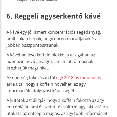
6, Reggeli agyserkentő kávé
A kávé egy jól ismert koncentrációs segédanyag,
amit sokan isznak, hogy ébren maradjanak és
jobban összpontosítsanak.
A kávéban lévő koffein blokkolja az agyban az
adenozin nevű anyagot, ami miatt álmosnak
érezhetjük magunkat.
Az éberség fokozásán túl
egy 2018-as tanulmány
arra utal, hogy a koffein növelheti az agy
információfeldolgozási képességét is.
A kutatók azt állítják, hogy a koffein fokozza az agy
entrópiáját, ami összetett és változó agyi aktivitásra
utal. Ha az entrópia magas, az agy több információt