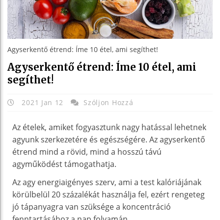
Agyserkentő étrend: Íme 10 étel, ami segíthet!
Agyserkentő étrend: Íme 10 étel, ami
segíthet!
2021 Jan 12
Szóljon Hozzá
Az ételek, amiket fogyasztunk nagy hatással lehetnek
agyunk szerkezetére és egészségére. Az agyserkentő
étrend mind a rövid, mind a hosszú távú
agyműködést támogathatja.
Az agy energiaigényes szerv, ami a test kalóriájának
körülbelül 20 százalékát használja fel, ezért rengeteg
jó tápanyagra van szüksége a koncentráció
fenntartásához a nap folyamán.