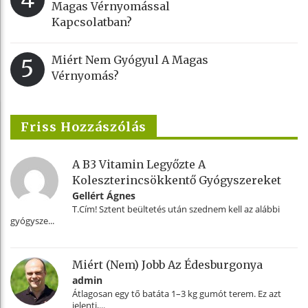
Magas Vérnyomással
Kapcsolatban?
Miért Nem Gyógyul A Magas
5
Vérnyomás?
Friss Hozzászólás
A B3 Vitamin Legyőzte A
Koleszterincsökkentő Gyógyszereket
Gellért Ágnes
T.Cím! Sztent beültetés után szednem kell az alábbi
gyógysze...
Miért (nem) Jobb Az Édesburgonya
admin
Átlagosan egy tő batáta 1–3 kg gumót terem. Ez azt
jelenti,...