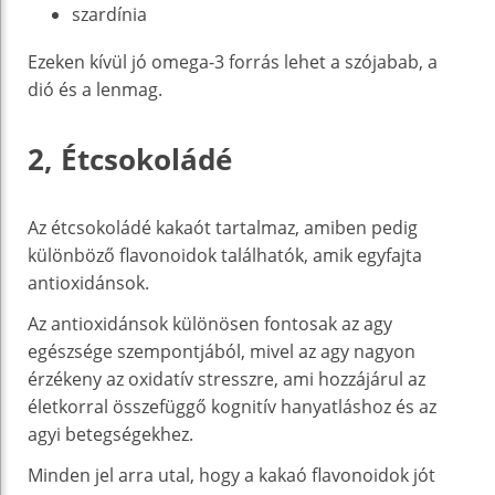
szardínia
Ezeken kívül jó omega-3 forrás lehet a szójabab, a
dió és a lenmag.
2, Étcsokoládé
Az étcsokoládé kakaót tartalmaz, amiben pedig
különböző flavonoidok találhatók, amik egyfajta
antioxidánsok.
Az antioxidánsok különösen fontosak az agy
egészsége szempontjából, mivel az agy nagyon
érzékeny az oxidatív stresszre, ami hozzájárul az
életkorral összefüggő kognitív hanyatláshoz és az
agyi betegségekhez.
Minden jel arra utal, hogy a kakaó flavonoidok jót