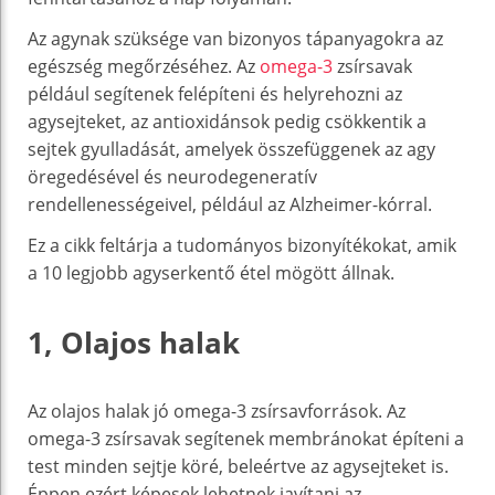
Az agynak szüksége van bizonyos tápanyagokra az
egészség megőrzéséhez. Az
omega-3
zsírsavak
például segítenek felépíteni és helyrehozni az
agysejteket, az antioxidánsok pedig csökkentik a
sejtek gyulladását, amelyek összefüggenek az agy
öregedésével és neurodegeneratív
rendellenességeivel, például az Alzheimer-kórral.
Ez a cikk feltárja a tudományos bizonyítékokat, amik
a 10 legjobb agyserkentő étel mögött állnak.
1, Olajos halak
Az olajos halak jó omega-3 zsírsavforrások. Az
omega-3 zsírsavak segítenek membránokat építeni a
test minden sejtje köré, beleértve az agysejteket is.
Éppen ezért képesek lehetnek javítani az