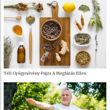
Téli Gyógynövény-Pajzs A Megfázás Ellen