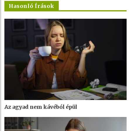
Hasonló Írások
Az agyad nem kávéból épül