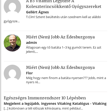
A B3 Vitamin Legyőzte A
Koleszterincsökkentő Gyógyszereket
Gellért Ágnes
T.Cím! Sztent beültetés után szednem kell az alábbi
gyógysze...
Miért (nem) Jobb Az Édesburgonya
admin
Átlagosan egy tő batáta 1–3 kg gumót terem. Ez azt
jelenti,...
Miért (nem) Jobb Az Édesburgonya
Flor
Még hogy nem finom a batáta nyersen??? Jobb, mint a
nyers ré...
Egészséges Immunrendszer 10 Lépésben
Megjelent a legújabb, ingyenes Vitaking Katalógus - Vitaking
[…] különösen a téli időszak kihívásaira, mint például...