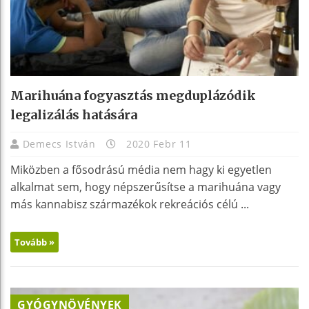
Marihuána fogyasztás megduplázódik
legalizálás hatására
Demecs István
2020 Febr 11
Miközben a fősodrású média nem hagy ki egyetlen
alkalmat sem, hogy népszerűsítse a marihuána vagy
más kannabisz származékok rekreációs célú ...
Tovább »
GYÓGYNÖVÉNYEK