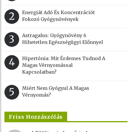
Energiát Adó És Koncentrációt
2
Fokozó Gyógynövények
Astragalus: Gyógynövény 6
3
Hihetetlen Egészségügyi Előnnyel
Hipertónia: Mit Érdemes Tudnod A
4
Magas Vérnyomással
Kapcsolatban?
Miért Nem Gyógyul A Magas
5
Vérnyomás?
Friss Hozzászólás