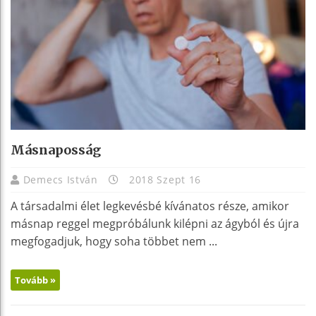
Másnaposság
Demecs István
2018 Szept 16
A társadalmi élet legkevésbé kívánatos része, amikor
másnap reggel megpróbálunk kilépni az ágyból és újra
megfogadjuk, hogy soha többet nem ...
Tovább »