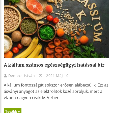
A kálium számos egészségügyi hatással bír
Demecs István
2021 Máj 10
A kálium fontosságát sokszor erősen alábecsülik. Ezt az
ásványi anyagot az elektrolitok közé soroljuk, mert a
vízben nagyon reaktív. Vízben ...
Tovább »