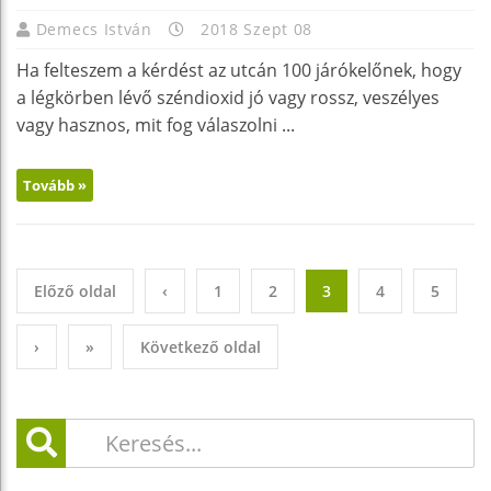
Demecs István
2018 Szept 08
Ha felteszem a kérdést az utcán 100 járókelőnek, hogy
a légkörben lévő széndioxid jó vagy rossz, veszélyes
vagy hasznos, mit fog válaszolni ...
Tovább »
Előző oldal
‹
1
2
3
4
5
›
»
Következő oldal