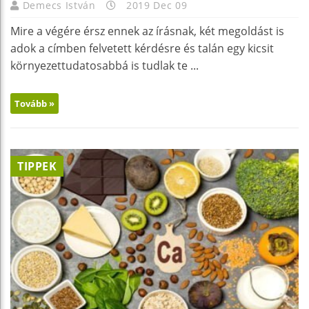
Demecs István
2019 Dec 09
Mire a végére érsz ennek az írásnak, két megoldást is
adok a címben felvetett kérdésre és talán egy kicsit
környezettudatosabbá is tudlak te ...
Tovább »
TIPPEK