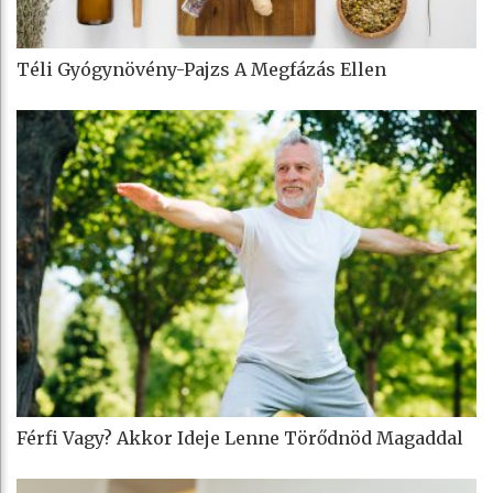
Téli Gyógynövény-Pajzs A Megfázás Ellen
Férfi Vagy? Akkor Ideje Lenne Törődnöd Magaddal