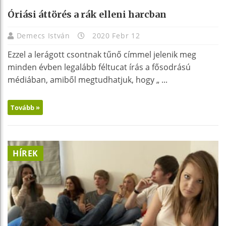
Óriási áttörés a rák elleni harcban
Demecs István
2020 Febr 12
Ezzel a lerágott csontnak tűnő címmel jelenik meg
minden évben legalább féltucat írás a fősodrású
médiában, amiből megtudhatjuk, hogy „ ...
Tovább »
HÍREK