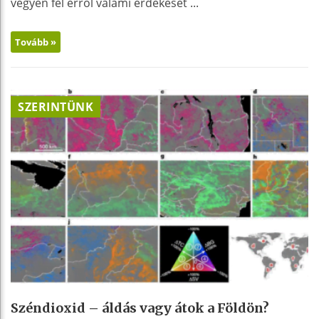
vegyen fel erről valami érdekeset ...
Tovább »
SZERINTÜNK
Széndioxid – áldás vagy átok a Földön?