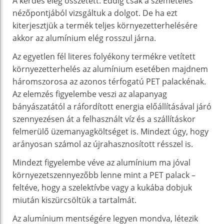
A kérdés elég összetett. Eddig csak a szemetelés
nézőpontjából vizsgáltuk a dolgot. De ha ezt
kiterjesztjük a termék teljes környezetterhelésére
akkor az alumínium elég rosszul járna.
Az egyetlen fél literes folyékony termékre vetített
környezetterhelés az alumínium esetében majdnem
háromszorosa az azonos térfogatú PET palackénak.
Az elemzés figyelembe veszi az alapanyag
bányászatától a ráfordított energia előállításával járó
szennyezésen át a felhasznált víz és a szállításkor
felmerülő üzemanyagköltséget is. Mindezt úgy, hogy
arányosan számol az újrahasznosított résszel is.
Mindezt figyelembe véve az alumínium ma jóval
környezetszennyezőbb lenne mint a PET palack –
feltéve, hogy a szelektívbe vagy a kukába dobjuk
miután kiszürcsöltük a tartalmát.
Az alumínium mentségére legyen mondva, létezik