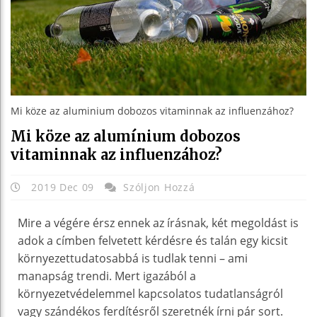
Mi köze az aluminium dobozos vitaminnak az influenzához?
Mi köze az alumínium dobozos
vitaminnak az influenzához?
2019 Dec 09
Szóljon Hozzá
Mire a végére érsz ennek az írásnak, két megoldást is
adok a címben felvetett kérdésre és talán egy kicsit
környezettudatosabbá is tudlak tenni – ami
manapság trendi. Mert igazából a
környezetvédelemmel kapcsolatos tudatlanságról
vagy szándékos ferdítésről szeretnék írni pár sort.