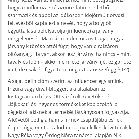
hogy az influenza szó azonos latin eredetből
származik és abból az időközben idejétmúlt orvosi
feltevésből kapta ezt a nevét, hogy a bolygók
együttállása befolyásolja (influence) a járvány
megjelenését. Ma már minden orvos tudja, hogy a
járvány kitörése attól függ, hogy van-e raktáron
oltóanyag. Ha van, akkor lesz járvány, ha nincs – mint
tavaly és idén – akkor nem lesz járvány. (Jó, ez gonosz
volt, de csak én figyeltem meg ezt az összefüggést??)
A saját definícióm szerint az influencer egy smink,
frizura vagy divat-blogger, aki általában az
Instagramon híres. Ott vásárolt követőket és
„lájkokat” és ingyenes termékeket kap azoktól a
cégektől, akiknek a termékét látványosan fogyasztja.
A követői pedig a hamis hírnév csapdájába esnek
éppen úgy, mint a #aludobozajovo lelkes követői akik
Nagy Réka vagy Ördög Nóra tanácsai alapján élik