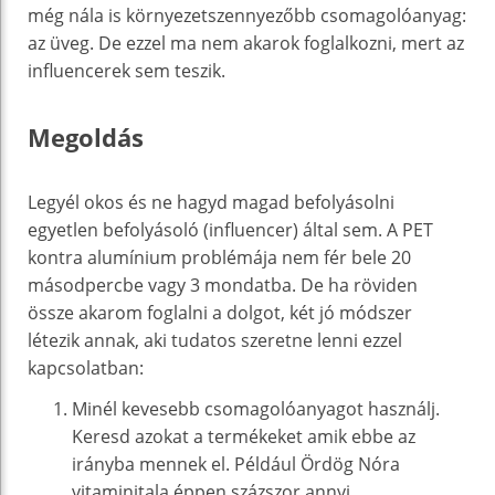
még nála is környezetszennyezőbb csomagolóanyag:
az üveg. De ezzel ma nem akarok foglalkozni, mert az
influencerek sem teszik.
Megoldás
Legyél okos és ne hagyd magad befolyásolni
egyetlen befolyásoló (influencer) által sem. A PET
kontra alumínium problémája nem fér bele 20
másodpercbe vagy 3 mondatba. De ha röviden
össze akarom foglalni a dolgot, két jó módszer
létezik annak, aki tudatos szeretne lenni ezzel
kapcsolatban:
Minél kevesebb csomagolóanyagot használj.
Keresd azokat a termékeket amik ebbe az
irányba mennek el. Például Ördög Nóra
vitaminitala éppen százszor annyi