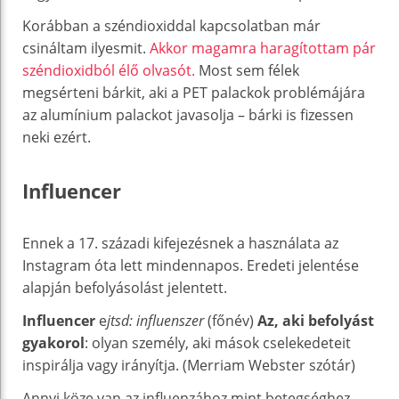
Korábban a széndioxiddal kapcsolatban már
csináltam ilyesmit.
Akkor magamra haragítottam pár
széndioxidból élő olvasót.
Most sem félek
megsérteni bárkit, aki a PET palackok problémájára
az alumínium palackot javasolja – bárki is fizessen
neki ezért.
Influencer
Ennek a 17. századi kifejezésnek a használata az
Instagram óta lett mindennapos. Eredeti jelentése
alapján befolyásolást jelentett.
Influencer
e
jtsd: influenszer
(főnév)
Az, aki befolyást
gyakorol
: olyan személy, aki mások cselekedeteit
inspirálja vagy irányítja. (Merriam Webster szótár)
Annyi köze van az influenzához mint betegséghez,