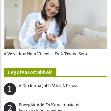
A Vércukor Nem Viccel – És A Tested Sem
Legolvasottabbak
A Kurkuma Jobb Mint A Prozac
1
Energiát Adó És Koncentrációt
2
Fokozó Gyógynövények