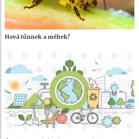
Hová tűnnek a méhek?