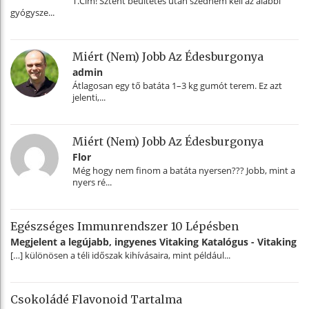
T.Cím! Sztent beültetés után szednem kell az alábbi
gyógysze...
Miért (nem) Jobb Az Édesburgonya
admin
Átlagosan egy tő batáta 1–3 kg gumót terem. Ez azt
jelenti,...
Miért (nem) Jobb Az Édesburgonya
Flor
Még hogy nem finom a batáta nyersen??? Jobb, mint a
nyers ré...
Egészséges Immunrendszer 10 Lépésben
Megjelent a legújabb, ingyenes Vitaking Katalógus - Vitaking
[…] különösen a téli időszak kihívásaira, mint például...
Csokoládé Flavonoid Tartalma