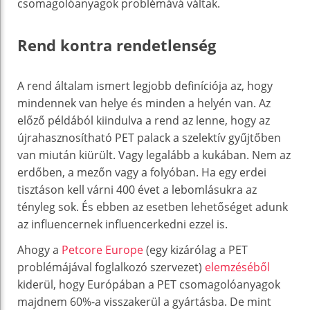
csomagolóanyagok problémává váltak.
Rend kontra rendetlenség
A rend általam ismert legjobb definíciója az, hogy
mindennek van helye és minden a helyén van. Az
előző példából kiindulva a rend az lenne, hogy az
újrahasznosítható PET palack a szelektív gyűjtőben
van miután kiürült. Vagy legalább a kukában. Nem az
erdőben, a mezőn vagy a folyóban. Ha egy erdei
tisztáson kell várni 400 évet a lebomlásukra az
tényleg sok. És ebben az esetben lehetőséget adunk
az influencernek influencerkedni ezzel is.
Ahogy a
Petcore Europe
(egy kizárólag a PET
problémájával foglalkozó szervezet)
elemzéséből
kiderül, hogy Európában a PET csomagolóanyagok
majdnem 60%-a visszakerül a gyártásba. De mint