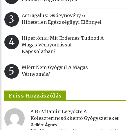
Astragalus: Gyógynövény 6
3
Hihetetlen Egészségügyi Előnnyel
Hipertónia: Mit Érdemes Tudnod A
4
Magas Vérnyomással
Kapcsolatban?
Miért Nem Gyógyul A Magas
5
Vérnyomás?
Friss Hozzászólás
A B3 Vitamin Legyőzte A
Koleszterincsökkentő Gyógyszereket
Gellért Ágnes