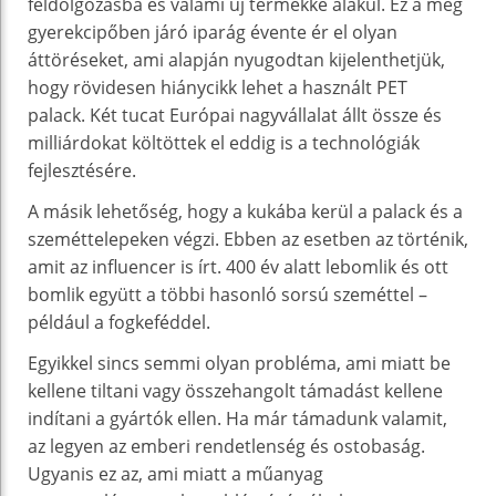
feldolgozásba és valami új termékké alakul. Ez a még
gyerekcipőben járó iparág évente ér el olyan
áttöréseket, ami alapján nyugodtan kijelenthetjük,
hogy rövidesen hiánycikk lehet a használt PET
palack. Két tucat Európai nagyvállalat állt össze és
milliárdokat költöttek el eddig is a technológiák
fejlesztésére.
A másik lehetőség, hogy a kukába kerül a palack és a
szeméttelepeken végzi. Ebben az esetben az történik,
amit az influencer is írt. 400 év alatt lebomlik és ott
bomlik együtt a többi hasonló sorsú szeméttel –
például a fogkeféddel.
Egyikkel sincs semmi olyan probléma, ami miatt be
kellene tiltani vagy összehangolt támadást kellene
indítani a gyártók ellen. Ha már támadunk valamit,
az legyen az emberi rendetlenség és ostobaság.
Ugyanis ez az, ami miatt a műanyag