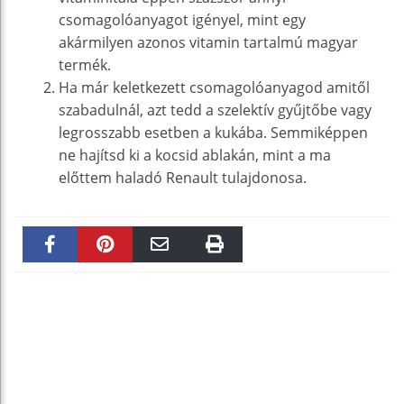
csomagolóanyagot igényel, mint egy
akármilyen azonos vitamin tartalmú magyar
termék.
Ha már keletkezett csomagolóanyagod amitől
szabadulnál, azt tedd a szelektív gyűjtőbe vagy
legrosszabb esetben a kukába. Semmiképpen
ne hajítsd ki a kocsid ablakán, mint a ma
előttem haladó Renault tulajdonosa.
Faceboo
Pinteres
Email
Print
k
t