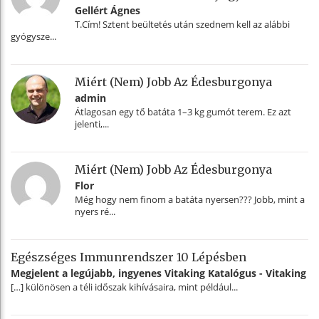
Gellért Ágnes
T.Cím! Sztent beültetés után szednem kell az alábbi
gyógysze...
Miért (nem) Jobb Az Édesburgonya
admin
Átlagosan egy tő batáta 1–3 kg gumót terem. Ez azt
jelenti,...
Miért (nem) Jobb Az Édesburgonya
Flor
Még hogy nem finom a batáta nyersen??? Jobb, mint a
nyers ré...
Egészséges Immunrendszer 10 Lépésben
Megjelent a legújabb, ingyenes Vitaking Katalógus - Vitaking
[…] különösen a téli időszak kihívásaira, mint például...