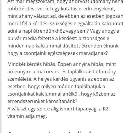
Azt már megszoktam, hogy az orvostudomány néha
több kérdést vet fel egy kutatás eredményeként,
mint ahány választ ad, de ebben az esetben jogosan
merül fel a kérdés: szükséges e egyáltalán kalciumot
adni a napi étrendünkhöz vagy sem? Vagy ahogy a
bulvár média feltette a kérdést: biztonságos e
minden nap kalciummal dúsított étrenden élnünk,
hogy a csontjaink egészségesek maradjanak?
Mindkét kérdés hibás. Éppen annyira hibás, mint
amennyire a mai orvos- és táplálkozástudomány
szemlélete. A helyes kérdés ugyanis az ebben az
esetben, hogy: milyen módon táplálhatjuk a
csontjainkat kalciummal anélkül, hogy közben az
érrendszerünket károsítanánk?
A választ egy szinte alig ismert tápanyag, a K2-
vitamin adja meg.