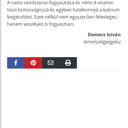
A natto rendszeres fogyasztása és némi d-vitamin
teszi biztonságossá és egyben hatékonnyá a kalcium
kiegészítést. Ezek nélkül nem egyszerűen felesleges,
hanem veszélyes is fogyasztani.
Demecs István
természetgyógyász
Faceboo
Pinteres
Email
Print
k
t