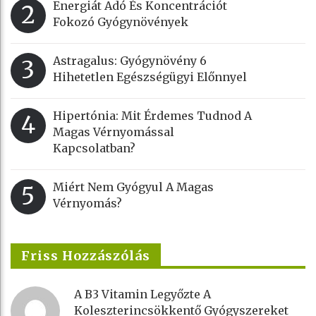
Energiát Adó És Koncentrációt
2
Fokozó Gyógynövények
Astragalus: Gyógynövény 6
3
Hihetetlen Egészségügyi Előnnyel
Hipertónia: Mit Érdemes Tudnod A
4
Magas Vérnyomással
Kapcsolatban?
Miért Nem Gyógyul A Magas
5
Vérnyomás?
Friss Hozzászólás
A B3 Vitamin Legyőzte A
Koleszterincsökkentő Gyógyszereket