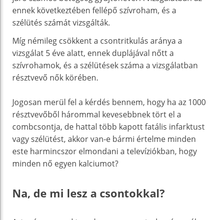
ennek következtében fellépő szívroham, és a
szélütés számát vizsgálták.
Míg némileg csökkent a csontritkulás aránya a
vizsgálat 5 éve alatt, ennek duplájával nőtt a
szívrohamok, és a szélütések száma a vizsgálatban
résztvevő nők körében.
Jogosan merül fel a kérdés bennem, hogy ha az 1000
résztvevőből hárommal kevesebbnek tört el a
combcsontja, de hattal több kapott fatális infarktust
vagy szélütést, akkor van-e bármi értelme minden
este harmincszor elmondani a televíziókban, hogy
minden nő egyen kalciumot?
Na, de mi lesz a csontokkal?