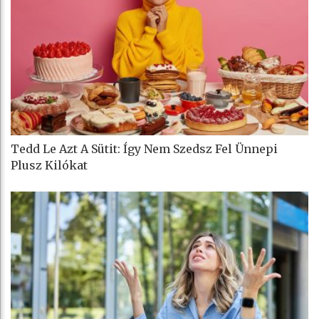
Tedd Le Azt A Sütit: Így Nem Szedsz Fel Ünnepi
Plusz Kilókat