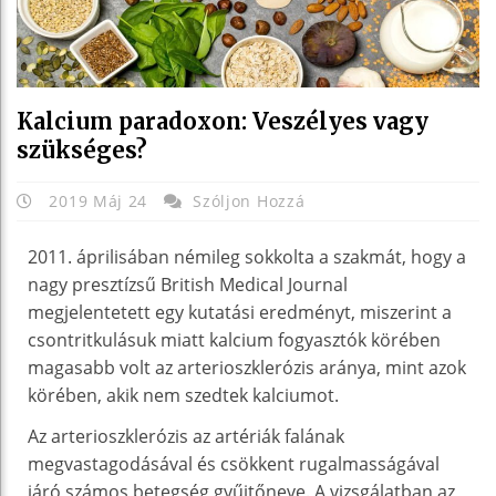
Kalcium paradoxon: Veszélyes vagy
szükséges?
2019 Máj 24
Szóljon Hozzá
2011. áprilisában némileg sokkolta a szakmát, hogy a
nagy presztízsű British Medical Journal
megjelentetett egy kutatási eredményt, miszerint a
csontritkulásuk miatt kalcium fogyasztók körében
magasabb volt az arterioszklerózis aránya, mint azok
körében, akik nem szedtek kalciumot.
Az arterioszklerózis az artériák falának
megvastagodásával és csökkent rugalmasságával
járó számos betegség gyűjtőneve. A vizsgálatban az