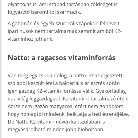
olyat tojás is, ami szabad tartásban zöldséget is
fogyasztó baromfitól származik.
A gabonán és egyéb szürreális tápokon felnevelt
ipari húsok nem tartalmaznak semmit amiből K2-
vitaminhoz jutnánk.
Natto: a ragacsos vitaminforrás
Van még egy csuda dolog, a natto. Ez az erjesztett,
szójából készült étel a bakteriális erjesztés során
igen gazdag K2-vitamin forrássá válik. Gyakorlatilag
ez a világ leggazdagabb K2-vitamint tartalmazó étele.
Az íze nem igazán magyaros, ezért nem gondolom
hogy holnaptól mindenki beiktatja a heti étrendjébe.
De Natto K2-vitamin néven kapszulában is
megvásárolható minden jobb bioboltban.