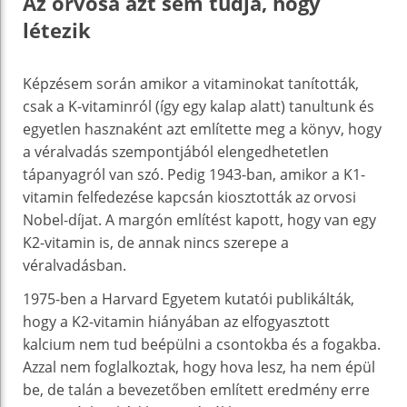
Az orvosa azt sem tudja, hogy
létezik
Képzésem során amikor a vitaminokat tanították,
csak a K-vitaminról (így egy kalap alatt) tanultunk és
egyetlen hasznaként azt említette meg a könyv, hogy
a véralvadás szempontjából elengedhetetlen
tápanyagról van szó. Pedig 1943-ban, amikor a K1-
vitamin felfedezése kapcsán kiosztották az orvosi
Nobel-díjat. A margón említést kapott, hogy van egy
K2-vitamin is, de annak nincs szerepe a
véralvadásban.
1975-ben a Harvard Egyetem kutatói publikálták,
hogy a K2-vitamin hiányában az elfogyasztott
kalcium nem tud beépülni a csontokba és a fogakba.
Azzal nem foglalkoztak, hogy hova lesz, ha nem épül
be, de talán a bevezetőben említett eredmény erre