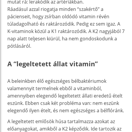
mutat rá: lerakódik az artériákban.
Ráadásul azzal riogatja minden “szakértő” a
pácienseit, hogy zsírban oldódó vitamin révén
túladagolható és raktározódik. Pedig ez sem igaz. A
K-vitaminok közül a K1 raktározódik. A K2 nagyjából 7
nap alatt teljesen kiürül, ha nem gondoskodunk a
pótlásáról.
A “legeltetett állat vitamin”
A beleinkben élő egészséges bélbaktériumok
valamennyit termelnek ebből a vitaminból,
amennyiben elegendő legeltetett állati eredetű ételt
eszünk. Ebben csak két probléma van: nem eszünk
elegendő ilyen ételt, és nem egészséges a bélflóránk.
A legeltetett emlősök húsa tartalmazza azokat az
előanyagokat, amikből a K2 képződik. Ide tartozik az