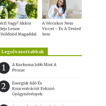
érfi Vagy? Akkor
A Vércukor Nem
deje Lenne
Viccel – És A Tested
Törődnöd Magaddal
Sem
Legolvasottabbak
A Kurkuma Jobb Mint A
1
Prozac
Energiát Adó És
2
Koncentrációt Fokozó
Gyógynövények