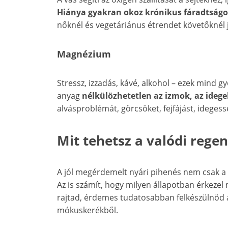
Hiánya gyakran okoz krónikus fáradtságot
nőknél és vegetáriánus étrendet követőknél 
Magnézium
Stressz, izzadás, kávé, alkohol – ezek mind g
anyag
nélkülözhetetlen az izmok, az idege
alvásproblémát, görcsöket, fejfájást, ideges
Mit tehetsz a valódi rege
A jól megérdemelt nyári pihenés nem csak a
Az is számít, hogy milyen állapotban érkeze
rajtad, érdemes tudatosabban felkészülnöd a 
mókuskerékből.