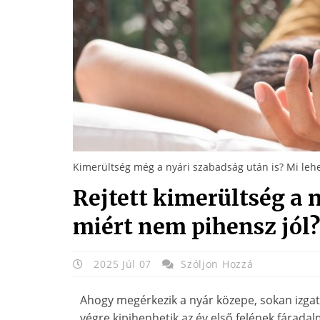
Kimerültség még a nyári szabadság után is? Mi leh
Rejtett kimerültség a 
miért nem pihensz jól?
2025 Júl 07
Szóljon Hozzá
Ahogy megérkezik a nyár közepe, sokan izgat
végre kipihenhetik az év első felének fáradal