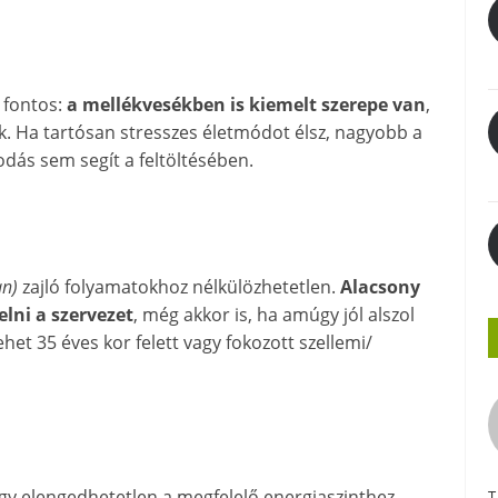
fontos:
a mellékvesékben is kiemelt szerepe van
,
k. Ha tartósan stresszes életmódot élsz, nagyobb a
odás sem segít a feltöltésében.
n)
zajló folyamatokhoz nélkülözhetetlen.
Alacsony
lni a szervezet
, még akkor is, ha amúgy jól alszol
et 35 éves kor felett vagy fokozott szellemi/
, így elengedhetetlen a megfelelő energiaszinthez.
T