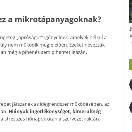
hez a mikrotápanyagoknak?
F
I
ngeteg „apróságot” igényelnek, amelyek nélkül a
yensúly nem működik megfelelően. Ezeket nevezzük
ban még a pihenés sem pihentet igazán.
zerepet játszanak az idegrendszer működésében, az
ban.
Hiányuk ingerlékenységet, kimerültség
a stresszes hónapok után a szervezet raktárai