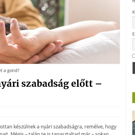
m
K
E
et a gond?
nyári szabadság előtt –
ottan készülnek a nyári szabadságra, remélve, hogy
mait. Mégis – talán te is tapasztaltad már – sokan