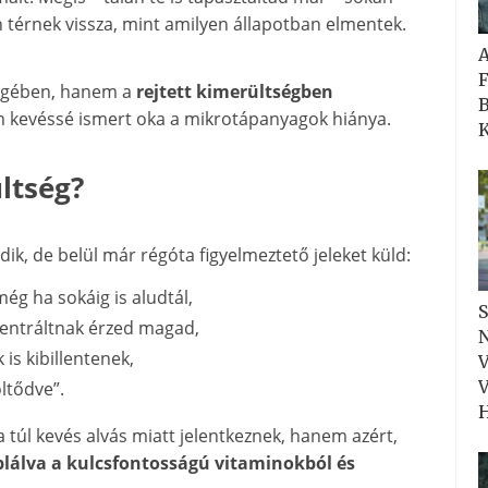
 térnek vissza, mint amilyen állapotban elmentek.
F
ségében, hanem a
rejtett kimerültségben
B
m kevéssé ismert oka a mikrotápanyagok hiánya.
K
ültség?
dik, de belül már régóta figyelmeztető jeleket küld:
még ha sokáig is aludtál,
S
entráltnak érzed magad,
N
is kibillentenek,
V
V
ltődve”.
H
 túl kevés alvás miatt jelentkeznek, hanem azért,
plálva a kulcsfontosságú vitaminokból és