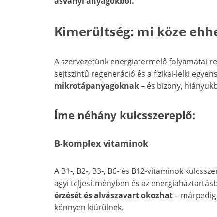
ásványi anyagokból.
Kimerültség: mi köze eh
A szervezetünk energiatermelő folyamatai re
sejtszintű regeneráció és a fizikai-lelki eg
mikrotápanyagoknak
– és bizony, hiányuk
Íme néhány kulcsszereplő:
B-komplex vitaminok
A B1-, B2-, B3-, B6- és B12-vitaminok kulcss
agyi teljesítményben és az energiaháztartás
érzését és alvászavart okozhat
– márpedig 
könnyen kiürülnek.