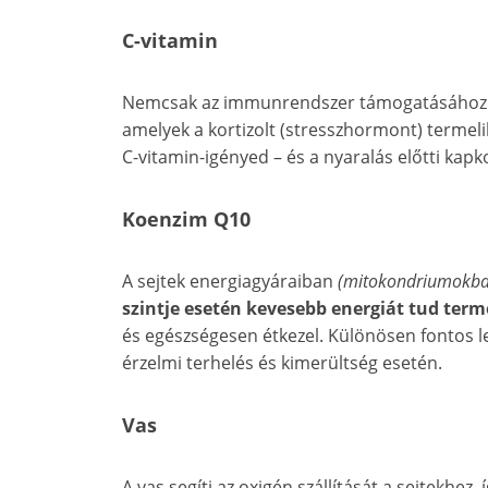
C-vitamin
Nemcsak az immunrendszer támogatásához 
amelyek a kortizolt (stresszhormont) termeli
C-vitamin-igényed – és a nyaralás előtti kapk
Koenzim Q10
A sejtek energiagyáraiban
(mitokondriumokba
szintje esetén kevesebb energiát tud terme
és egészségesen étkezel. Különösen fontos leh
érzelmi terhelés és kimerültség esetén.
Vas
A vas segíti az oxigén szállítását a sejtekhez