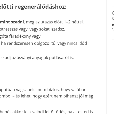
előtti regenerálódáshoz:
C
5
amint szedni
, még az utazás előtt 1–2 héttel.
é
stresszes vagy, vagy sokat izzadsz.
[
égóta fáradékony vagy.
, ha rendszeresen dolgozol túl vagy nincs időd
kodj az ásványi anyagok pótlásáról is.
apotban vágsz bele, nem biztos, hogy valóban
ombol – és lehet, hogy ezért nem pihensz jól még
henés akkor lesz valódi feltöltődés, ha a tested is