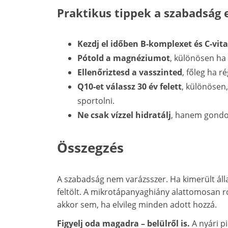
Praktikus tippek a szabadság 
Kezdj el időben B-komplexet és C-vit
Pótold a magnéziumot
, különösen ha 
Ellenőriztesd a vasszinted
, főleg ha r
Q10-et válassz 30 év felett
, különösen
sportolni.
Ne csak vízzel hidratálj
, hanem gondos
Összegzés
A szabadság nem varázsszer. Ha kimerült áll
feltölt. A mikrotápanyaghiány alattomosan r
akkor sem, ha elvileg minden adott hozzá.
Figyelj oda magadra – belülről is.
A nyári pi