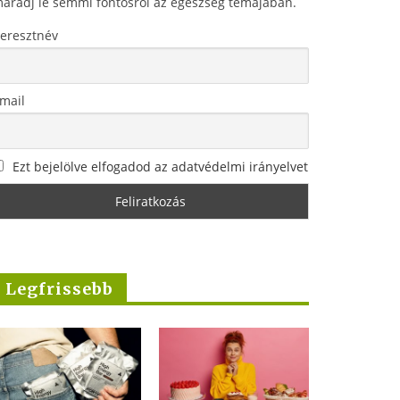
aradj le semmi fontosról az egészség témájában.
eresztnév
mail
Ezt bejelölve elfogadod az adatvédelmi irányelvet
Legfrissebb