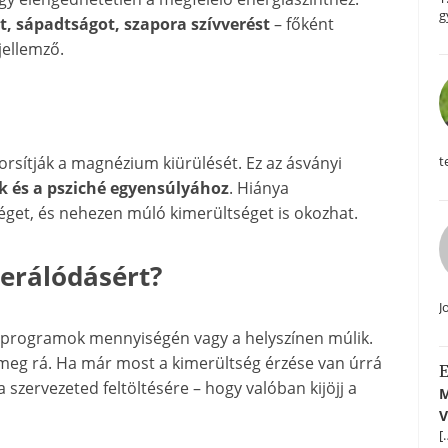
g
, sápadtságot, szapora szívverést
– főként
jellemző.
t
yorsítják a magnézium kiürülését. Ez az ásványi
k és a psziché egyensúlyához
. Hiánya
séget, és nehezen múló kimerültséget is okozhat.
nerálódásért?
J
 programok mennyiségén vagy a helyszínen múlik.
l meg rá. Ha már most a kimerültség érzése van úrrá
E
szervezeted feltöltésére – hogy valóban kijöjj a
M
V
[