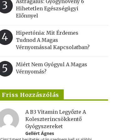
Astragalus: Gyógynövény 6
3
Hihetetlen Egészségügyi
Előnnyel
Hipertónia: Mit Érdemes
4
Tudnod A Magas
Vérnyomással Kapcsolatban?
Miért Nem Gyógyul A Magas
5
Vérnyomás?
Friss Hozzászólás
A B3 Vitamin Legyőzte A
Koleszterincsökkentő
Gyógyszereket
Gellért Ágnes
.Cím! Sztent beültetés után szednem kell az alábbi