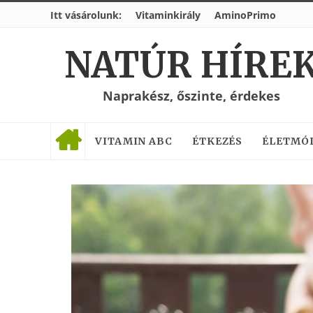
Itt vásárolunk:
Vitaminkirály
AminoPrimo
NATÚR HÍRE
Naprakész, őszinte, érdekes
VITAMIN ABC
ÉTKEZÉS
ÉLETMÓ