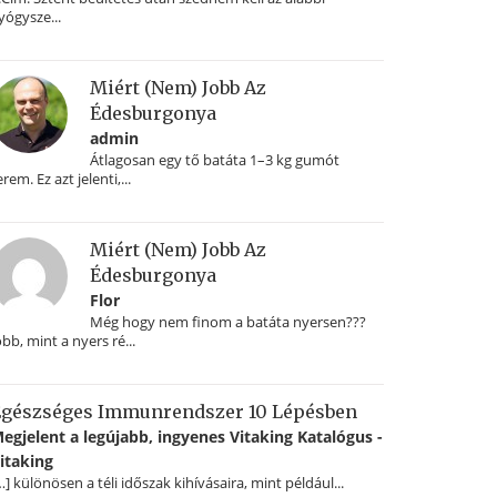
yógysze...
Miért (nem) Jobb Az
Édesburgonya
admin
Átlagosan egy tő batáta 1–3 kg gumót
erem. Ez azt jelenti,...
Miért (nem) Jobb Az
Édesburgonya
Flor
Még hogy nem finom a batáta nyersen???
obb, mint a nyers ré...
gészséges Immunrendszer 10 Lépésben
egjelent a legújabb, ingyenes Vitaking Katalógus -
itaking
…] különösen a téli időszak kihívásaira, mint például...