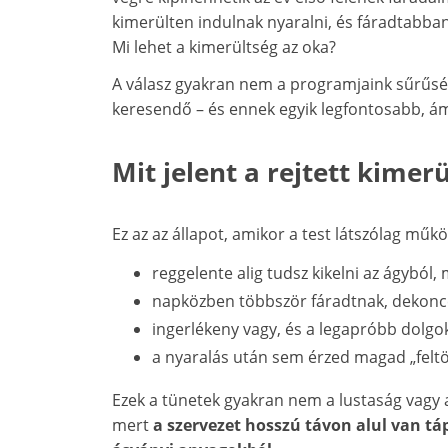
kimerülten indulnak nyaralni, és fáradtabban
Mi lehet a kimerültség az oka?
A válasz gyakran nem a programjaink sűrű
keresendő – és ennek egyik legfontosabb, á
Mit jelent a rejtett kimer
Ez az az állapot, amikor a test látszólag műkö
reggelente alig tudsz kikelni az ágyból, 
napközben többször fáradtnak, dekonc
ingerlékeny vagy, és a legapróbb dolgok 
a nyaralás után sem érzed magad „feltö
Ezek a tünetek gyakran nem a lustaság vagy a
mert
a szervezet hosszú távon alul van tá