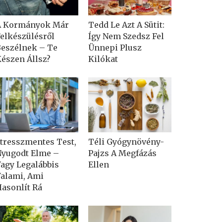
A Kormányok Már
Tedd Le Azt A Sütit:
elkészülésről
Így Nem Szedsz Fel
eszélnek – Te
Ünnepi Plusz
észen Állsz?
Kilókat
tresszmentes Test,
Téli Gyógynövény-
yugodt Elme –
Pajzs A Megfázás
agy Legalábbis
Ellen
alami, Ami
asonlít Rá