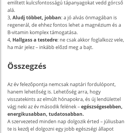
említett kulcsfontosságú tápanyagokat vedd górcső
alá.
3,
Aludj többet, jobban
: a jó alvás önmagában is
regenerál, de ehhez fontos lehet a magnézium és a
B-vitamin komplex támogatása.
4,
Hallgass a testedre
: ne csak akkor foglalkozz vele,
ha már jelez – inkább előzd meg a bajt.
Összegzés
Az év felezőpontja nemcsak naptári fordulópont,
hanem lehetőség is. Lehetőség arra, hogy
visszatekints az elmúlt hónapokra, és új lendülettel
vágj neki az év második felének –
egészségesebben,
energikusabban, tudatosabban.
A szervezeted minden nap dolgozik érted – júliusban
te is kezdj el dolgozni egy jobb egészségi állapot