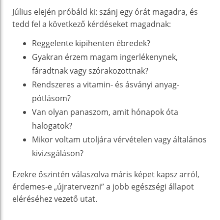
Július elején próbáld ki: szánj egy órát magadra, és
tedd fel a következő kérdéseket magadnak:
Reggelente kipihenten ébredek?
Gyakran érzem magam ingerlékenynek,
fáradtnak vagy szórakozottnak?
Rendszeres a vitamin- és ásványi anyag-
pótlásom?
Van olyan panaszom, amit hónapok óta
halogatok?
Mikor voltam utoljára vérvételen vagy általános
kivizsgáláson?
Ezekre őszintén válaszolva máris képet kapsz arról,
érdemes-e „újratervezni” a jobb egészségi állapot
eléréséhez vezető utat.