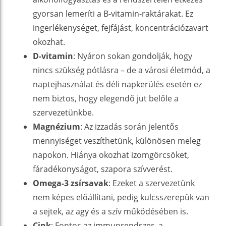
gyorsan lemeríti a B-vitamin-raktárakat. Ez
ingerlékenységet, fejfájást, koncentrációzavart
okozhat.
D-vitamin
: Nyáron sokan gondolják, hogy
nincs szükség pótlásra – de a városi életmód, a
naptejhasználat és déli napkerülés esetén ez
nem biztos, hogy elegendő jut belőle a
szervezetünkbe.
Magnézium
: Az izzadás során jelentős
mennyiséget veszíthetünk, különösen meleg
napokon. Hiánya okozhat izomgörcsöket,
fáradékonyságot, szapora szívverést.
Omega-3 zsírsavak
: Ezeket a szervezetünk
nem képes előállítani, pedig kulcsszerepük van
a sejtek, az agy és a szív működésében is.
Cink
: Fontos az immunrendszer, a