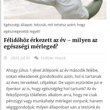
Egészségi állapot: Nézzük, mit tehetsz azért, hogy
egészségesebb legyél!
Félidőhöz érkezett az év – milyen az
egészségi mérleged?
2025 Júl 01
Szóljon Hozzá
Ahogy július 1-jével átlépünk az év második felébe,
sokan elkezdenek gondolkodni azon, hol is tartanak
az éves terveikkel, céljaikkal. De vajon eszünkbe jut-e
ilyenkor az is, hogy
egészségileg
hol tartunk? Az év
felezőpontja tökéletes alkalom arra, hogy ne csak
pénzügyi vagy munkahelyi mérleget vonjunk, hanem
végiggondoljuk: milyen állapotban van a testünk és