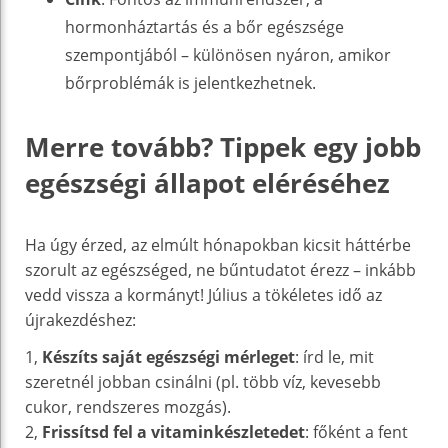
hormonháztartás és a bőr egészsége
szempontjából – különösen nyáron, amikor
bőrproblémák is jelentkezhetnek.
Merre tovább? Tippek egy jobb
egészségi állapot eléréséhez
Ha úgy érzed, az elmúlt hónapokban kicsit háttérbe
szorult az egészséged, ne bűntudatot érezz – inkább
vedd vissza a kormányt! Július a tökéletes idő az
újrakezdéshez:
1,
Készíts saját egészségi mérleget
: írd le, mit
szeretnél jobban csinálni (pl. több víz, kevesebb
cukor, rendszeres mozgás).
2,
Frissítsd fel a vitaminkészletedet
: főként a fent