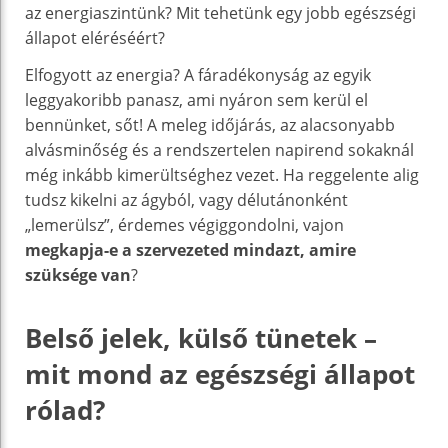
az energiaszintünk? Mit tehetünk egy jobb egészségi
állapot eléréséért?
Elfogyott az energia? A fáradékonyság az egyik
leggyakoribb panasz, ami nyáron sem kerül el
bennünket, sőt! A meleg időjárás, az alacsonyabb
alvásminőség és a rendszertelen napirend sokaknál
még inkább kimerültséghez vezet. Ha reggelente alig
tudsz kikelni az ágyból, vagy délutánonként
„lemerülsz”, érdemes végiggondolni, vajon
megkapja-e a szervezeted mindazt, amire
szüksége van
?
Belső jelek, külső tünetek –
mit mond az egészségi állapot
rólad?