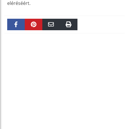
eléréséért.
Faceboo
Pinteres
Email
Print
k
t