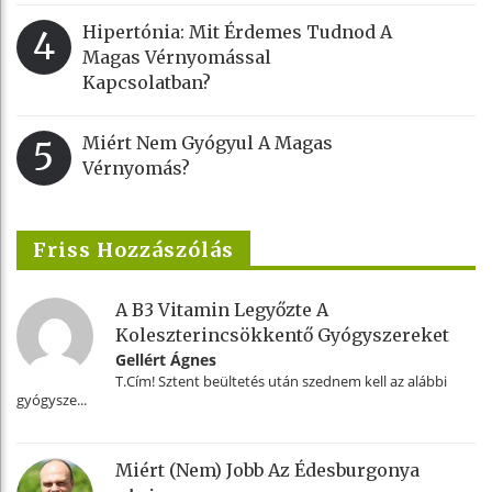
Hipertónia: Mit Érdemes Tudnod A
4
Magas Vérnyomással
Kapcsolatban?
Miért Nem Gyógyul A Magas
5
Vérnyomás?
Friss Hozzászólás
A B3 Vitamin Legyőzte A
Koleszterincsökkentő Gyógyszereket
Gellért Ágnes
T.Cím! Sztent beültetés után szednem kell az alábbi
gyógysze...
Miért (nem) Jobb Az Édesburgonya