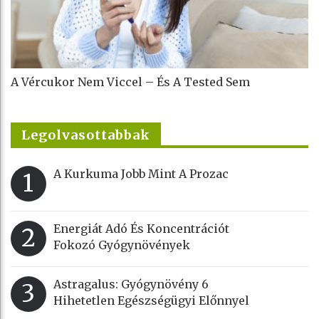
A Vércukor Nem Viccel – És A Tested Sem
Legolvasottabbak
A Kurkuma Jobb Mint A Prozac
1
Energiát Adó És Koncentrációt
2
Fokozó Gyógynövények
Astragalus: Gyógynövény 6
3
Hihetetlen Egészségügyi Előnnyel