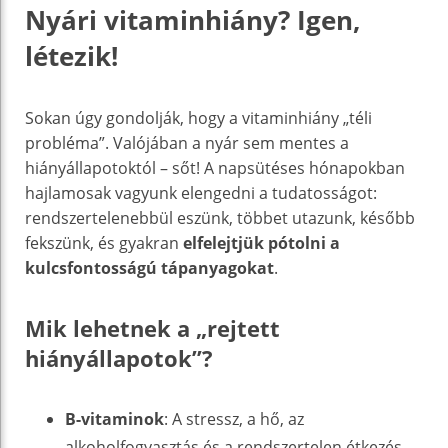
Nyári vitaminhiány? Igen,
létezik!
Sokan úgy gondolják, hogy a vitaminhiány „téli
probléma”. Valójában a nyár sem mentes a
hiányállapotoktól – sőt! A napsütéses hónapokban
hajlamosak vagyunk elengedni a tudatosságot:
rendszertelenebbül eszünk, többet utazunk, később
fekszünk, és gyakran
elfelejtjük pótolni a
kulcsfontosságú tápanyagokat
.
Mik lehetnek a „rejtett
hiányállapotok”?
B-vitaminok
: A stressz, a hő, az
alkoholfogyasztás és a rendszertelen étkezés