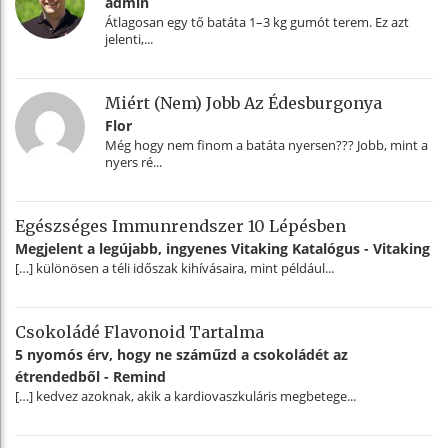
admin
Átlagosan egy tő batáta 1–3 kg gumót terem. Ez azt
jelenti,...
Miért (nem) Jobb Az Édesburgonya
Flor
Még hogy nem finom a batáta nyersen??? Jobb, mint a
nyers ré...
Egészséges Immunrendszer 10 Lépésben
Megjelent a legújabb, ingyenes Vitaking Katalógus - Vitaking
[…] különösen a téli időszak kihívásaira, mint például...
Csokoládé Flavonoid Tartalma
5 nyomós érv, hogy ne száműzd a csokoládét az
étrendedből - Remind
[…] kedvez azoknak, akik a kardiovaszkuláris megbetege...