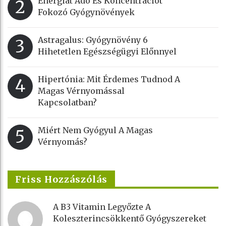
Energiát Adó És Koncentrációt
2
Fokozó Gyógynövények
Astragalus: Gyógynövény 6
3
Hihetetlen Egészségügyi Előnnyel
Hipertónia: Mit Érdemes Tudnod A
4
Magas Vérnyomással
Kapcsolatban?
Miért Nem Gyógyul A Magas
5
Vérnyomás?
Friss Hozzászólás
A B3 Vitamin Legyőzte A
Koleszterincsökkentő Gyógyszereket