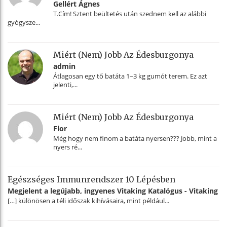
Gellért Ágnes
T.Cím! Sztent beültetés után szednem kell az alábbi
gyógysze...
Miért (nem) Jobb Az Édesburgonya
admin
Átlagosan egy tő batáta 1–3 kg gumót terem. Ez azt
jelenti,...
Miért (nem) Jobb Az Édesburgonya
Flor
Még hogy nem finom a batáta nyersen??? Jobb, mint a
nyers ré...
Egészséges Immunrendszer 10 Lépésben
Megjelent a legújabb, ingyenes Vitaking Katalógus - Vitaking
[…] különösen a téli időszak kihívásaira, mint például...