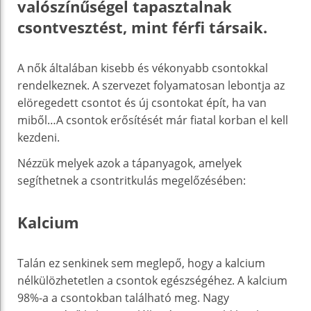
valószínűségel tapasztalnak
csontvesztést, mint férfi társaik.
A nők általában kisebb és vékonyabb csontokkal
rendelkeznek. A szervezet folyamatosan lebontja az
elöregedett csontot és új csontokat épít, ha van
miből…A csontok erősítését már fiatal korban el kell
kezdeni.
Nézzük melyek azok a tápanyagok, amelyek
segíthetnek a csontritkulás megelőzésében:
Kalcium
Talán ez senkinek sem meglepő, hogy a kalcium
nélkülözhetetlen a csontok egészségéhez. A kalcium
98%-a a csontokban található meg. Nagy