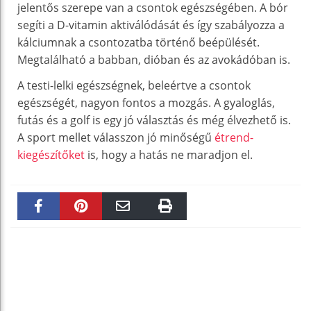
jelentős szerepe van a csontok egészségében. A bór
segíti a D-vitamin aktiválódását és így szabályozza a
kálciumnak a csontozatba történő beépülését.
Megtalálható a babban, dióban és az avokádóban is.
A testi-lelki egészségnek, beleértve a csontok
egészségét, nagyon fontos a mozgás. A gyaloglás,
futás és a golf is egy jó választás és még élvezhető is.
A sport mellet válasszon jó minőségű
étrend-
kiegészítőket
is, hogy a hatás ne maradjon el.
Faceboo
Pinteres
Email
Print
k
t