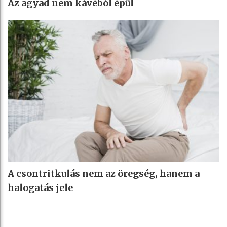
Az agyad nem kávéból épül
A csontritkulás nem az öregség, hanem a
halogatás jele