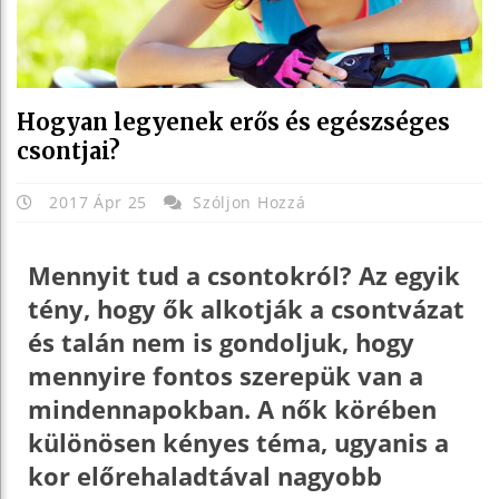
Hogyan legyenek erős és egészséges
csontjai?
2017 Ápr 25
Szóljon Hozzá
Mennyit tud a csontokról? Az egyik
tény, hogy ők alkotják a csontvázat
és talán nem is gondoljuk, hogy
mennyire fontos szerepük van a
mindennapokban. A nők körében
különösen kényes téma, ugyanis a
kor előrehaladtával nagyobb