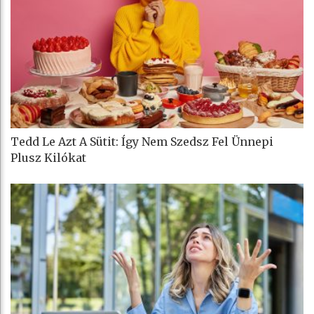
Tedd Le Azt A Sütit: Így Nem Szedsz Fel Ünnepi
Plusz Kilókat