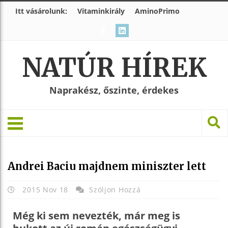
Itt vásárolunk:
Vitaminkirály
AminoPrimo
NATÚR HÍREK
Naprakész, őszinte, érdekes
Andrei Baciu majdnem miniszter lett
2015 Nov 18
Szóljon Hozzá
Még ki sem nevezték, már meg is