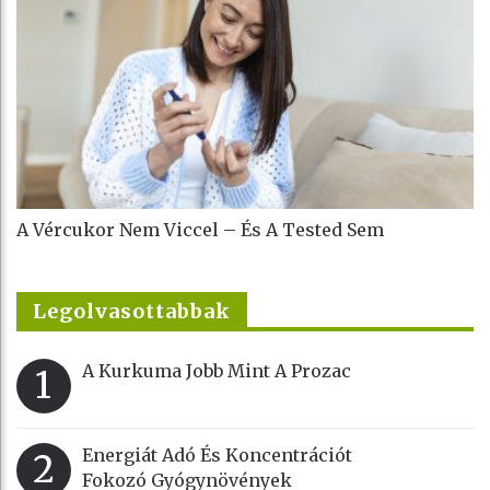
A Vércukor Nem Viccel – És A Tested Sem
Legolvasottabbak
A Kurkuma Jobb Mint A Prozac
1
Energiát Adó És Koncentrációt
2
Fokozó Gyógynövények