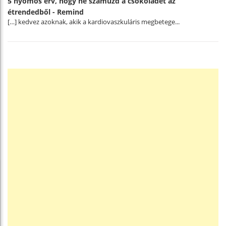
5 nyomós érv, hogy ne száműzd a csokoládét az
étrendedből - Remind
[…] kedvez azoknak, akik a kardiovaszkuláris megbetege...