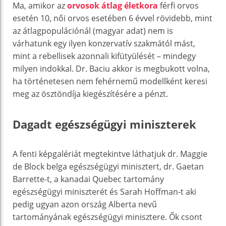
Ma, amikor az
orvosok átlag életkora
férfi orvos
esetén 10, női orvos esetében 6 évvel rövidebb, mint
az átlagpopulációnál (magyar adat) nem is
várhatunk egy ilyen konzervatív szakmától mást,
mint a rebellisek azonnali kifütyülését – mindegy
milyen indokkal. Dr. Baciu akkor is megbukott volna,
ha történetesen nem fehérnemű modellként keresi
meg az ösztöndíja kiegészítésére a pénzt.
Dagadt egészségügyi miniszterek
A fenti képgalériát megtekintve láthatjuk dr. Maggie
de Block belga egészségügyi minisztert, dr. Gaetan
Barrette-t, a kanadai Quebec tartomány
egészségügyi miniszterét és Sarah Hoffman-t aki
pedig ugyan azon ország Alberta nevű
tartományának egészségügyi minisztere. Ők csont