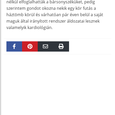
nélkül elfoglalhatták a bársonyszéküket, pedig
szerintem gondot okozna nekik egy kör futás a
háztömb körül és várhatóan pár éven belül a saját
maguk által irányított rendszer áldozatai lesznek
valamelyik kardiológián.
Faceboo
Pinteres
Email
Print
k
t