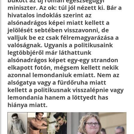
bukott az új román egészségügyi
miniszter. Az ok: túl jól nézett ki. Bár a
hivatalos indoklás szerint az
alsónadrágos képei miatt kellett a
jelölését sebtében visszavonni, de
valljuk be ez csak félremagyarázása a
valóságnak. Ugyanis a politikusaink
legtöbbjéről már láthattunk
alsónadrágos képet egy-egy strandon
elkapott fotón, mégsem kellett nekik
azonnal lemondaniuk emiatt. Nem az
alsógatya vagy a fürdőruha miatt
kellett a politikusnak visszalépnie vagy
lemondania hanem a löttyedt has
hiánya miatt.