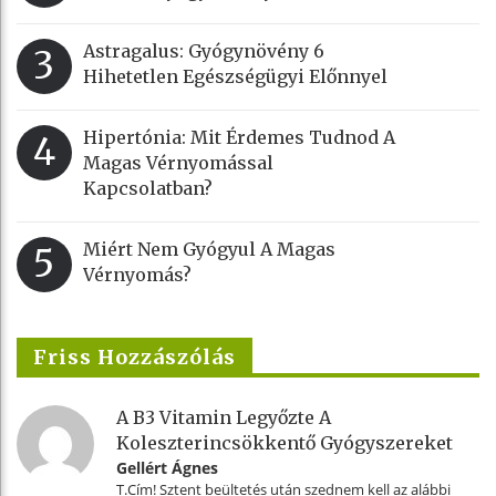
Astragalus: Gyógynövény 6
3
Hihetetlen Egészségügyi Előnnyel
Hipertónia: Mit Érdemes Tudnod A
4
Magas Vérnyomással
Kapcsolatban?
Miért Nem Gyógyul A Magas
5
Vérnyomás?
Friss Hozzászólás
A B3 Vitamin Legyőzte A
Koleszterincsökkentő Gyógyszereket
Gellért Ágnes
T.Cím! Sztent beültetés után szednem kell az alábbi