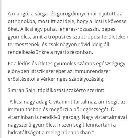
A mangó, a sárga- és görögdinnye már eljutott az
otthonokba, most itt az ideje, hogy a licsi is kövesse
őket. A licsi egy puha, fehéres-rózsaszín, pépes
gyümölcs, amit a trópusi és szubtrópusi területeken
termesztenek, és csak nagyon rövid ideig áll
rendelkezésünkre a nyári szezonban.
Ez a lédús és ízletes gyümölcs számos egészségügyi
előnyben játszik szerepet az immunrendszer
erősítésétől a vérkeringés szabályozásáig.
Simran Saini táplálkozási szakértő szerint:
„A licsi nagy adag C-vitamint tartalmaz, ami segít az
immunitásban és megőrzi a bőr egészségét. D-
vitaminban is rendkívül gazdag. Nagy víztartalmával
nagyszerű gyümölcs, hiszen segít fenntartani a
hidratáltságot a meleg hónapokban.”