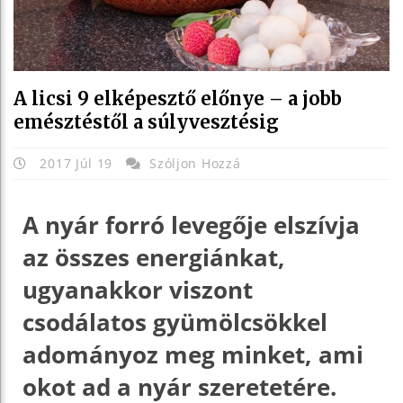
A licsi 9 elképesztő előnye – a jobb
emésztéstől a súlyvesztésig
2017 Júl 19
Szóljon Hozzá
A nyár forró levegője elszívja
az összes energiánkat,
ugyanakkor viszont
csodálatos gyümölcsökkel
adományoz meg minket, ami
okot ad a nyár szeretetére.