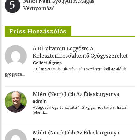
Miért Nem Gyógyul A Magas
5
Vérnyomás?
Friss Hozzászólás
A B3 Vitamin Legyőzte A
Koleszterincsökkentő Gyógyszereket
Gellért Ágnes
T.Cím! Sztent beültetés után szednem kell az alábbi
gyógysze...
Miért (nem) Jobb Az Édesburgonya
admin
Átlagosan egy tő batáta 1–3 kg gumót terem. Ez azt
jelenti,...
Miért (nem) Jobb Az Édesburgonya
Flor