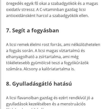
öregedés egyik fő okai a szabadgyökök és a magas
oxidatív stressz. A C-vitaminban gazdag licsi
antioxidánsként harcol a szabadgyökök ellen.
7. Segít a fogyásban
A licsi remek élelmi rost forrás, ami nélkülözhetelen
a fogyás során. A licsi magas víztartalmú és
elhanyagolható a zsírtartalma, ami még
tökéletesebb gyümölcsé teszi a fogyókúrázók
számára. Alcsony a kalóriatartalma is.
8. Gyulladásgátló hatású
A licsi flavanolban gazdag és ezért rendkívül jó a
gyulladások kezelésében és a menstruációs