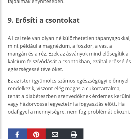
fájdalmak enyhítésében.
9. Erősíti a csontokat
A licsi tele van olyan nélkülözhetetlen tápanyagokkal,
mint például a magnézium, a foszfor, a vas, a
mangán és a réz. Ezek az ásványok mind elősegítik a
kalcium felszívódását a csontokban, ezáltal erőssé és
egészségessé téve őket.
Ez az isteni gyümölcs számos egészségügyi előnnyel
rendelkezik, viszont elég magas a cukortartalma,
tehát a diabéteszben szenvedőknek érdemes kerülni
vagy háziorvossal egyeztetni a fogyasztás előtt. Ha
odafigyel a mennyiségre, nem fog problémát okozni.