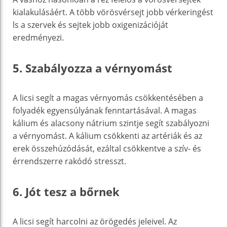
kialakulásáért. A több vörösvérsejt jobb vérkeringést
ls a szervek és sejtek jobb oxigenizációját
eredményezi.
5. Szabályozza a vérnyomást
A licsi segít a magas vérnyomás csökkentésében a
folyadék egyensúlyának fenntartásával. A magas
kálium és alacsony nátrium szintje segít szabályozni
a vérnyomást. A kálium csökkenti az artériák és az
erek összehúzódását, ezáltal csökkentve a szív- és
érrendszerre rakódó stresszt.
6. Jót tesz a bőrnek
A licsi segít harcolni az örögedés jeleivel. Az