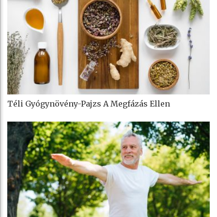
Téli Gyógynövény-Pajzs A Megfázás Ellen