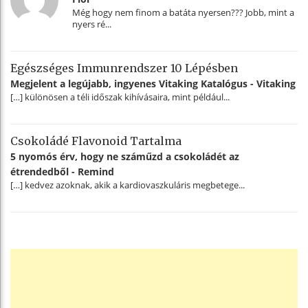
Még hogy nem finom a batáta nyersen??? Jobb, mint a
nyers ré...
Egészséges Immunrendszer 10 Lépésben
Megjelent a legújabb, ingyenes Vitaking Katalógus - Vitaking
[…] különösen a téli időszak kihívásaira, mint például...
Csokoládé Flavonoid Tartalma
5 nyomós érv, hogy ne száműzd a csokoládét az
étrendedből - Remind
[…] kedvez azoknak, akik a kardiovaszkuláris megbetege...