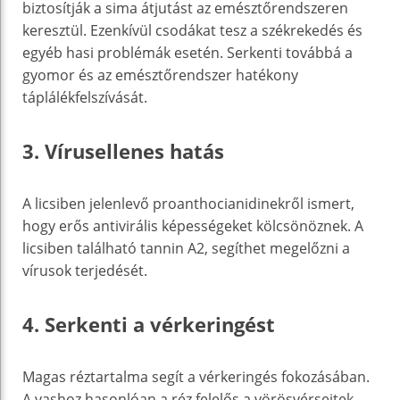
biztosítják a sima átjutást az emésztőrendszeren
keresztül. Ezenkívül csodákat tesz a székrekedés és
egyéb hasi problémák esetén. Serkenti továbbá a
gyomor és az emésztőrendszer hatékony
táplálékfelszívását.
3. Vírusellenes hatás
A licsiben jelenlevő proanthocianidinekről ismert,
hogy erős antivirális képességeket kölcsönöznek. A
licsiben található tannin A2, segíthet megelőzni a
vírusok terjedését.
4. Serkenti a vérkeringést
Magas réztartalma segít a vérkeringés fokozásában.
A vashoz hasonlóan a réz felelős a vörösvérsejtek