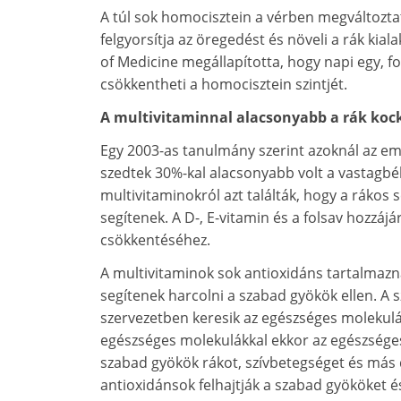
A túl sok homocisztein a vérben megváltozta
felgyorsítja az öregedést és növeli a rák kia
of Medicine megállapította, hogy napi egy, fo
csökkentheti a homocisztein szintjét.
A multivitaminnal alacsonyabb a rák koc
Egy 2003-as tanulmány szerint azoknál az em
szedtek 30%-kal alacsonyabb volt a vastagbél
multivitaminokról azt találták, hogy a ráko
segítenek. A D-, E-vitamin és a folsav hozzáj
csökkentéséhez.
A multivitaminok sok antioxidáns tartalmazna
segítenek harcolni a szabad gyökök ellen. A 
szervezetben keresik az egészséges molekulá
egészséges molekulákkal ekkor az egészsége
szabad gyökök rákot, szívbetegséget és más
antioxidánsok felhajtják a szabad gyököket é