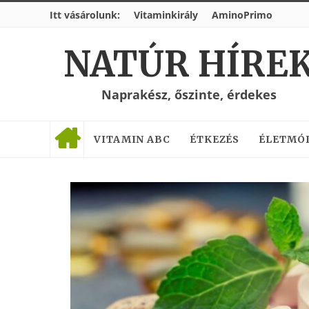
Itt vásárolunk:
Vitaminkirály
AminoPrimo
NATÚR HÍRE
Naprakész, őszinte, érdekes
VITAMIN ABC
ÉTKEZÉS
ÉLETMÓ