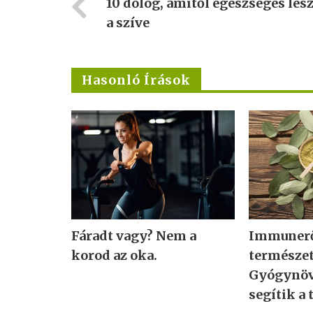
10 dolog, amitől egészséges les
a szíve
Hasonló Írások
Fáradt vagy? Nem a
Immunerő
korod az oka.
természe
Gyógynöv
segítik a 