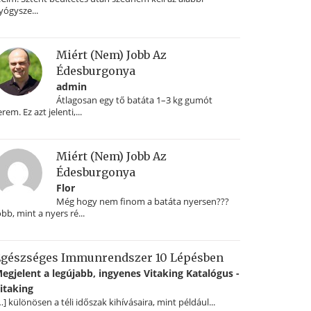
yógysze...
Miért (nem) Jobb Az
Édesburgonya
admin
Átlagosan egy tő batáta 1–3 kg gumót
erem. Ez azt jelenti,...
Miért (nem) Jobb Az
Édesburgonya
Flor
Még hogy nem finom a batáta nyersen???
obb, mint a nyers ré...
gészséges Immunrendszer 10 Lépésben
egjelent a legújabb, ingyenes Vitaking Katalógus -
itaking
…] különösen a téli időszak kihívásaira, mint például...