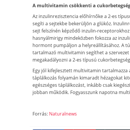
A multivitamin csökkenti a cukorbetegsé
Az inzulinrezisztencia előhírnőke a 2-es típu
segíti a sejtekbe bekerüljön a glükóz. Inzulin
sejt felszínén képződő inzulin-receptorokhoz
hasnyálmirigy mindeközben fokozza az inzul
hormont pumpáljon a helyreállításához. A túl
tartalmazó multivitamin segíthet a szervezet
megakadályozni a 2-es típusú cukorbetegség 
Egy jól kifejlesztett multivitamin tartalmazz
táplálkozás folyamán kimaradt hézagokat kitö
egészséges táplálkozást, inkább csak kiegészí
jobban működik. Fogyasszunk napotna multiv
Forrás:
Naturalnews