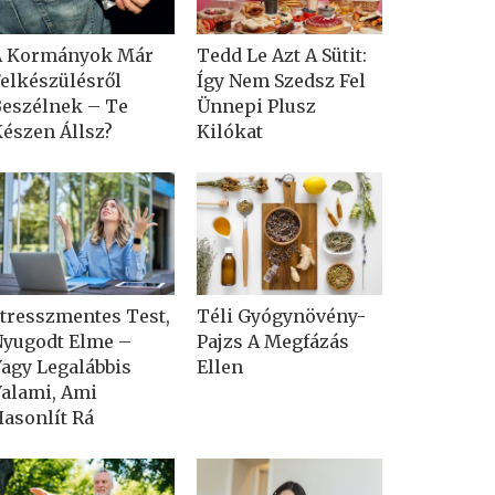
A Kormányok Már
Tedd Le Azt A Sütit:
elkészülésről
Így Nem Szedsz Fel
eszélnek – Te
Ünnepi Plusz
észen Állsz?
Kilókat
tresszmentes Test,
Téli Gyógynövény-
yugodt Elme –
Pajzs A Megfázás
agy Legalábbis
Ellen
alami, Ami
asonlít Rá