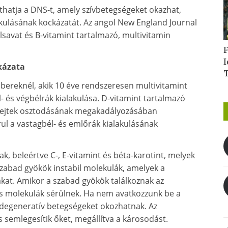
thatja a DNS-t, amely szívbetegségeket okazhat,
lakulásának kockázatát. Az angol New England Journal
lsavat és B-vitamint tartalmazó, multivitamin
F
I
kázata
bereknél, akik 10 éve rendszeresen multivitamint
- és végbélrák kialakulása. D-vitamint tartalmazó
s sejtek osztodásának megakadályozásában
árul a vastagbél- és emlőrák kialakulásának
k, beleértve C-, E-vitamint és béta-karotint, melyek
szabad gyökök instabil molekulák, amelyek a
kat. Amikor a szabad gyökök találkoznak az
s molekulák sérülnek. Ha nem avatkozzunk be a
 degeneratív betegségeket okozhatnak. Az
s semlegesítik őket, megállítva a károsodást.