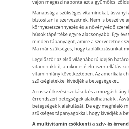
vajon megeszi naponta ezt a gyümölcs, zöld
Manapság a szükséges vitaminokat, ásványi an
biztosítani a szervezetnek. Nem is beszélve a
környezetszennyezés és a növényvédő szerek
húsok tápértéke egyre alacsonyabb. Egy évsz
minden tápanyagot, amire a szervezetnek sz
Ma már szükséges, hogy táplálkozásunkat mul
Legelőször az első világháború idején határo
vitaminokból, amikor is élelmiszer-ellátás ko
vitaminhiány következtében. Az amerikaiak ho
szükségletekkel kivédjék a betegségeket.
A rossz étkezési szokások és a mozgáshiány k
érrendszeri betegségek alakulhatnak ki. Ásvá
betegségek kialakulását. De egy megfelelő mul
szükséges tápanyagokkal, hogy kivédjék a be
A multivitamin csökkenti a szív- és érren