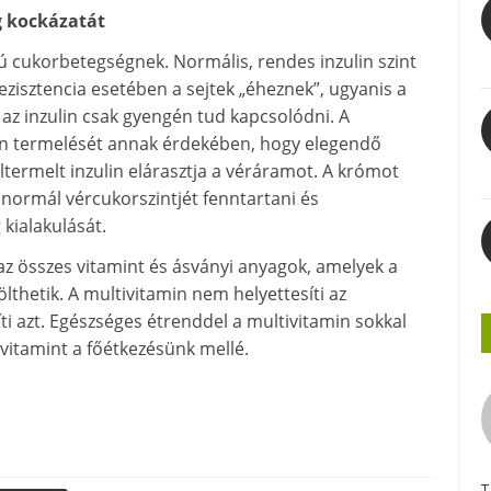
g kockázatát
sú cukorbetegségnek. Normális, rendes inzulin szint
rezisztencia esetében a sejtek „éheznek”, ugyanis a
 az inzulin csak gyengén tud kapcsolódni. A
in termelését annak érdekében, hogy elegendő
termelt inzulin elárasztja a véráramot. A krómot
 normál vércukorszintjét fenntartani és
kialakulását.
a az összes vitamint és ásványi anyagok, amelyek a
lthetik. A multivitamin nem helyettesíti az
ti azt. Egészséges étrenddel a multivitamin sokkal
itamint a főétkezésünk mellé.
T