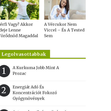
érfi Vagy? Akkor
A Vércukor Nem
deje Lenne
Viccel – És A Tested
Törődnöd Magaddal
Sem
Legolvasottabbak
A Kurkuma Jobb Mint A
1
Prozac
Energiát Adó És
2
Koncentrációt Fokozó
Gyógynövények