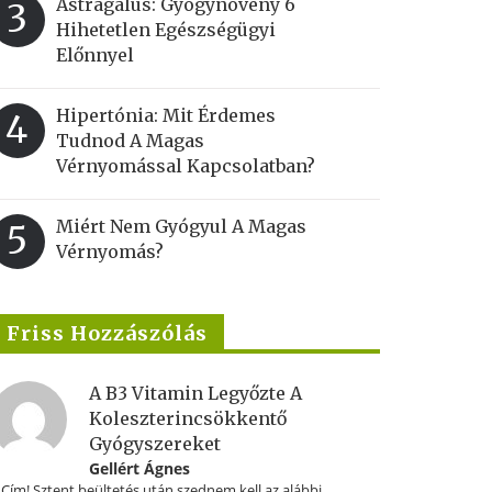
Astragalus: Gyógynövény 6
3
Hihetetlen Egészségügyi
Előnnyel
Hipertónia: Mit Érdemes
4
Tudnod A Magas
Vérnyomással Kapcsolatban?
Miért Nem Gyógyul A Magas
5
Vérnyomás?
Friss Hozzászólás
A B3 Vitamin Legyőzte A
Koleszterincsökkentő
Gyógyszereket
Gellért Ágnes
.Cím! Sztent beültetés után szednem kell az alábbi