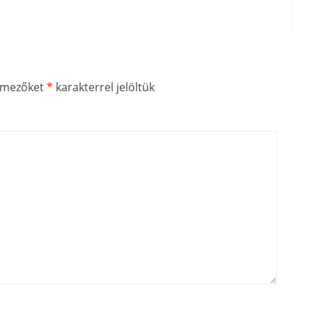
ő mezőket
*
karakterrel jelöltük