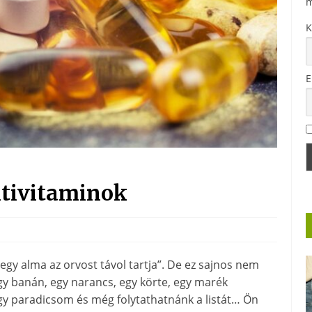
m
K
E
ltivitaminok
egy alma az orvost távol tartja”. De ez sajnos nem
gy banán, egy narancs, egy körte, egy marék
egy paradicsom és még folytathatnánk a listát… Ön