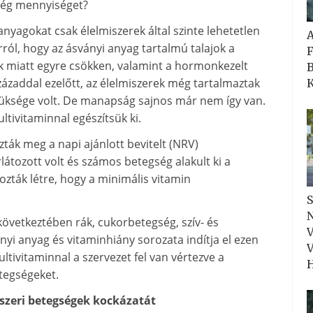
ség mennyiséget?
yagokat csak élelmiszerek által szinte lehetetlen
rról, hogy az ásványi anyag tartalmú talajok a
F
 miatt egyre csökken, valamint a hormonkezelt
B
ázaddal ezelőtt, az élelmiszerek még tartalmaztak
K
üksége volt. De manapság sajnos már nem így van.
tivitaminnal egészítsük ki.
zták meg a napi ajánlott bevitelt (NRV)
rlátozott volt és számos betegség alakult ki a
zták létre, hogy a minimális vitamin
S
N
övetkeztében rák, cukorbetegség, szív- és
V
nyi anyag és vitaminhiány sorozata indítja el ezen
V
tivitaminnal a szervezet fel van vértezve a
H
tegségeket.
dszeri betegségek kockázatát