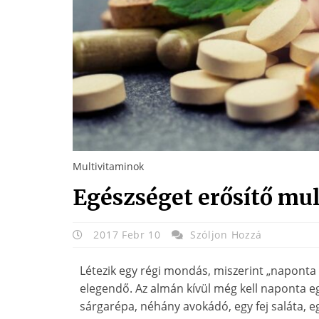
Multivitaminok
Egészséget erősítő mu
2017 Febr 10
Szóljon Hozzá
Létezik egy régi mondás, miszerint „naponta 
elegendő. Az almán kívül még kell naponta e
sárgarépa, néhány avokádó, egy fej saláta, 