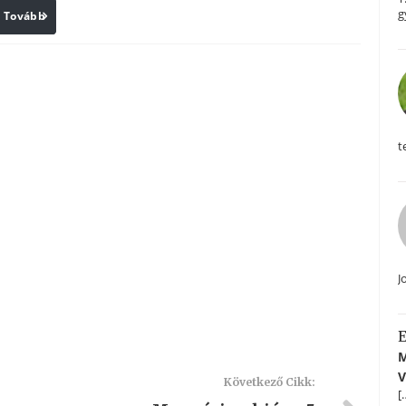
g
Tovább
Print
t
J
E
M
V
Következő Cikk:
[