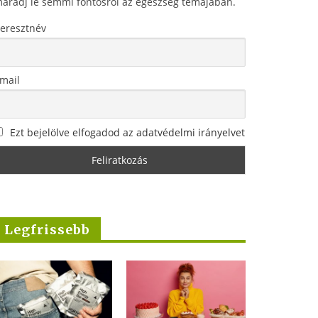
aradj le semmi fontosról az egészség témájában.
eresztnév
mail
Ezt bejelölve elfogadod az adatvédelmi irányelvet
Legfrissebb