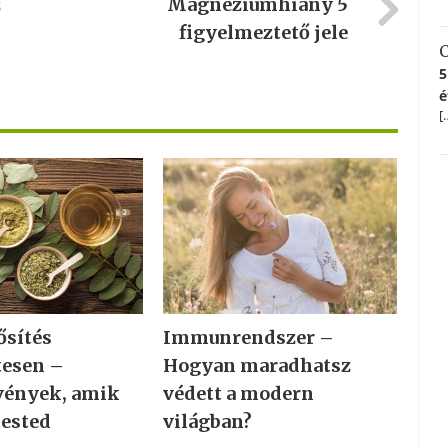
z
Magnéziumhiány 5
figyelmeztető jele
C
5
é
[
sítés
Immunrendszer –
tesen –
Hogyan maradhatsz
ények, amik
védett a modern
tested
világban?