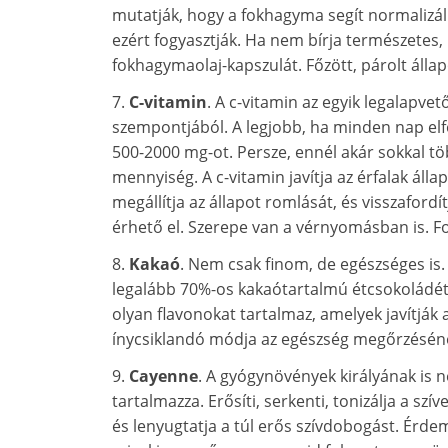
mutatják, hogy a fokhagyma segít normalizál
ezért fogyasztják. Ha nem bírja természetes
fokhagymaolaj-kapszulát. Főzött, párolt áll
7.
C-vitamin
. A c-vitamin az egyik legalapv
szempontjából. A legjobb, ha minden nap elf
500-2000 mg-ot. Persze, ennél akár sokkal töb
mennyiség. A c-vitamin javítja az érfalak áll
megállítja az állapot romlását, és visszafordí
érhető el. Szerepe van a vérnyomásban is. 
8.
Kakaó
. Nem csak finom, de egészséges is.
legalább 70%-os kakaótartalmú étcsokoládét
olyan flavonokat tartalmaz, amelyek javítják
ínycsiklandó módja az egészség megőrzésén
9.
Cayenne
. A gyógynövények királyának is n
tartalmazza. Erősíti, serkenti, tonizálja a sz
és lenyugtatja a túl erős szívdobogást. Érd