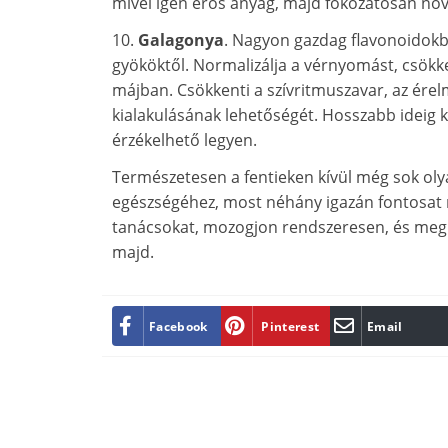
mivel igen erős anyag, majd fokozatosan növ
10.
Galagonya
. Nagyon gazdag flavonoidokb
gyököktől. Normalizálja a vérnyomást, csökken
májban. Csökkenti a szívritmuszavar, az ér
kialakulásának lehetőségét. Hosszabb ideig k
érzékelhető legyen.
Természetesen a fentieken kívül még sok olya
egészségéhez, most néhány igazán fontosat r
tanácsokat, mozogjon rendszeresen, és meglá
majd.
Facebook
Pinterest
Email