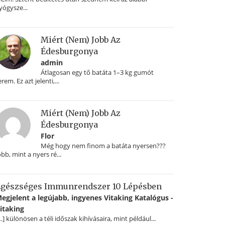
yógysze...
Miért (nem) Jobb Az
Édesburgonya
admin
Átlagosan egy tő batáta 1–3 kg gumót
erem. Ez azt jelenti,...
Miért (nem) Jobb Az
Édesburgonya
Flor
Még hogy nem finom a batáta nyersen???
obb, mint a nyers ré...
gészséges Immunrendszer 10 Lépésben
egjelent a legújabb, ingyenes Vitaking Katalógus -
itaking
…] különösen a téli időszak kihívásaira, mint például...