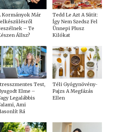
A Kormányok Már
Tedd Le Azt A Sütit:
elkészülésről
Így Nem Szedsz Fel
eszélnek – Te
Ünnepi Plusz
észen Állsz?
Kilókat
tresszmentes Test,
Téli Gyógynövény-
yugodt Elme –
Pajzs A Megfázás
agy Legalábbis
Ellen
alami, Ami
asonlít Rá