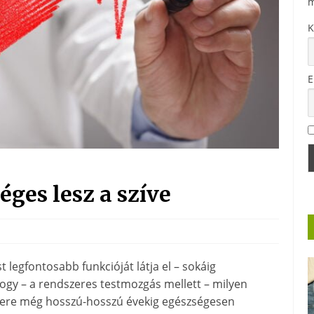
m
K
E
éges lesz a szíve
st legfontosabb funkcióját látja el – sokáig
gy – a rendszeres testmozgás mellett – milyen
tyere még hosszú-hosszú évekig egészségesen