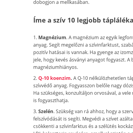
dobogjon a mellkasában.
Íme a szív 10 legjobb tápláléka
1.
Magnézium
. A magnézium az egyik legfo
anyag. Segít megelőzni a szívinfarktust, sza
pozitív hatásai is vannak. Ha gyenge az izom
jele, hogy kevés ásványi anyagot fogyaszt. A 
magnéziumhiányos.
2.
Q-10 koenzim
.
A Q-10 nélkülözhetetlen tá
szívvédő anyag. Fogyasszon belőle nagy dózi
Ha szükséges, konzultáljon orvosával, a ve
is fogyaszthatja.
3.
Szelén
. Szükség van rá ahhoz, hogy a szer
felszívódását is segíti. Megvédi a szívet azál
csökkenti a szívinfarktus és a szélütés kockáz