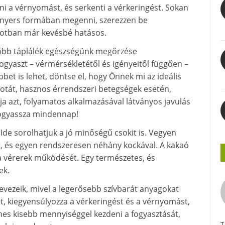
ni a vérnyomást, és serkenti a vérkeringést. Sokan
, nyers formában megenni, szerezzen be
apotban már kevésbé hatásos.
etőbb táplálék egészségünk megőrzése
ogyaszt – vérmérsékletétől és igényeitől függően –
bet is lehet, döntse el, hogy Önnek mi az ideális
apotát, hasznos érrendszeri betegségek esetén,
tja azt, folyamatos alkalmazásával látványos javulás
Fogyassza mindennap!
 Ide sorolhatjuk a jó minőségű csokit is. Vegyen
, és egyen rendszeresen néhány kockával. A kakaó
 a vérerek működését. Egy természetes, és
ek.
evezeik, mivel a legerősebb szívbarát anyagokat
ívet, kiegyensúlyozza a vérkeringést és a vérnyomást,
emes kisebb mennyiséggel kezdeni a fogyasztását,
T