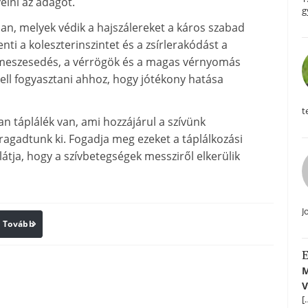
elni az adagot.
g
an, melyek védik a hajszálereket a káros szabad
ti a koleszterinszintet és a zsírlerakódást a
elmeszesedés, a vérrögök és a magas vérnyomás
ell fogyasztani ahhoz, hogy jótékony hatása
t
n táplálék van, ami hozzájárul a szívünk
agadtunk ki. Fogadja meg ezeket a táplálkozási
tja, hogy a szívbetegségek messziről elkerülik
J
Tovább
Print
E
M
V
[