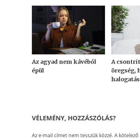
Az agyad nem kávéból
A csontri
épül
öregség, 
halogatás
VÉLEMÉNY, HOZZÁSZÓLÁS?
Az e-mail címet nem tesszük közzé.
A kötelez