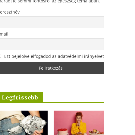
aradj le semmi fontosról az egészség témájában.
eresztnév
mail
Ezt bejelölve elfogadod az adatvédelmi irányelvet
Legfrissebb