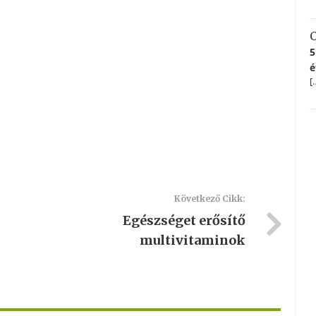
C
5
é
[
Következő Cikk:
Egészséget erősítő
multivitaminok