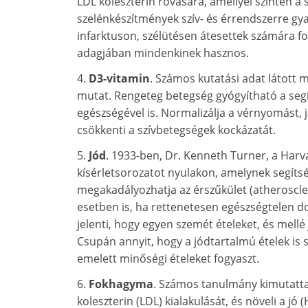
LDL koleszterin rovására, amellyel szintén a s
szelénkészítmények szív- és érrendszerre gy
infarktuson, szélütésen átesettek számára fo
adagjában mindenkinek hasznos.
4.
D3-vitamin
. Számos kutatási adat látott 
mutat. Rengeteg betegség gyógyítható a segíts
egészségével is. Normalizálja a vérnyomást, 
csökkenti a szívbetegségek kockázatát.
5.
Jód
. 1933-ben, Dr. Kenneth Turner, a Harv
kísérletsorozatot nyulakon, amelynek segítsé
megakadályozhatja az érszűkület (atheroscler
esetben is, ha rettenetesen egészségtelen d
jelenti, hogy egyen szemét ételeket, és mell
Csupán annyit, hogy a jódtartalmú ételek is s
emelett minőségi ételeket fogyaszt.
6.
Fokhagyma
. Számos tanulmány kimutatta
koleszterin (LDL) kialakulását, és növeli a jó 