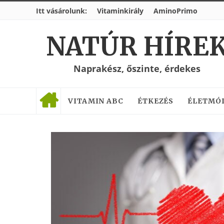
Itt vásárolunk:
Vitaminkirály
AminoPrimo
NATÚR HÍRE
Naprakész, őszinte, érdekes
VITAMIN ABC
ÉTKEZÉS
ÉLETMÓ