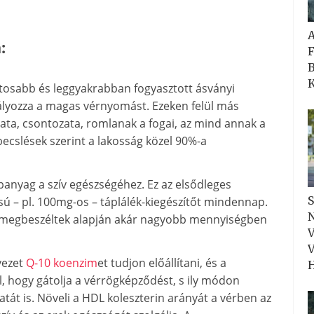
:
F
B
K
ntosabb és leggyakrabban fogyasztott ásványi
bályozza a magas vérnyomást. Ezeken felül más
zata, csontozata, romlanak a fogai, az mind annak a
becslések szerint a lakosság közel 90%-a
panyag a szív egészségéhez. Ez az elsődleges
S
sú – pl. 100mg-os – táplálék-kiegészítőt mindennap.
N
le megbeszéltek alapján akár nagyobb mennyiségben
V
V
vezet
Q-10 koenzim
et tudjon előállítani, és a
H
tal, hogy gátolja a vérrögképződést, s ily módon
atát is. Növeli a HDL koleszterin arányát a vérben az