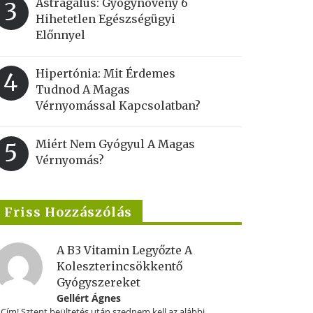
Astragalus: Gyógynövény 6
3
Hihetetlen Egészségügyi
Előnnyel
Hipertónia: Mit Érdemes
4
Tudnod A Magas
Vérnyomással Kapcsolatban?
Miért Nem Gyógyul A Magas
5
Vérnyomás?
Friss Hozzászólás
A B3 Vitamin Legyőzte A
Koleszterincsökkentő
Gyógyszereket
Gellért Ágnes
.Cím! Sztent beültetés után szednem kell az alábbi