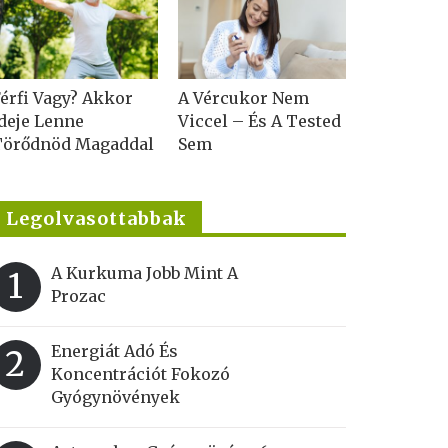
érfi Vagy? Akkor
A Vércukor Nem
deje Lenne
Viccel – És A Tested
Törődnöd Magaddal
Sem
Legolvasottabbak
A Kurkuma Jobb Mint A
1
Prozac
Energiát Adó És
2
Koncentrációt Fokozó
Gyógynövények