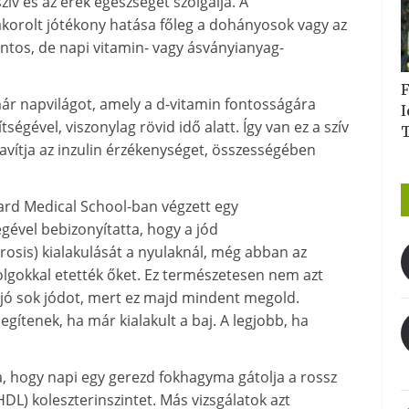
zív és az erek egészségét szolgálja. A
akorolt jótékony hatása főleg a dohányosok vagy az
ntos, de napi vitamin- vagy ásványianyag-
F
már napvilágot, amely a d-vitamin fontosságára
I
égével, viszonylag rövid idő alatt. Így van ez a szív
javítja az inzulin érzékenységet, összességében
ard Medical School-ban végzett egy
gével bebizonyítatta, hogy a jód
osis) kialakulását a nyulaknál, még abban az
olgokkal etették őket. Ez természetesen nem azt
é jó sok jódot, mert ez majd mindent megold.
egítenek, ha már kialakult a baj. A legjobb, ha
, hogy napi egy gerezd fokhagyma gátolja a rossz
(HDL) koleszterinszintet. Más vizsgálatok azt