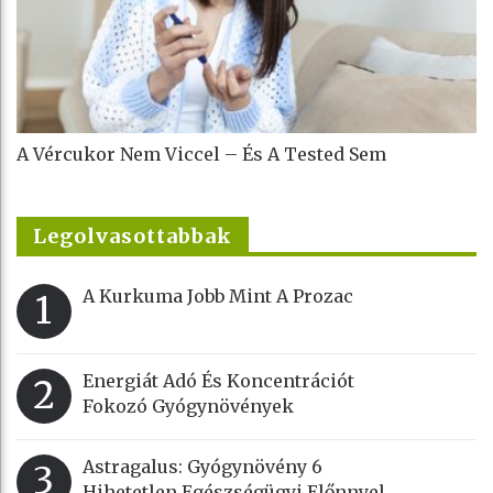
A Vércukor Nem Viccel – És A Tested Sem
Legolvasottabbak
A Kurkuma Jobb Mint A Prozac
1
Energiát Adó És Koncentrációt
2
Fokozó Gyógynövények
Astragalus: Gyógynövény 6
3
Hihetetlen Egészségügyi Előnnyel