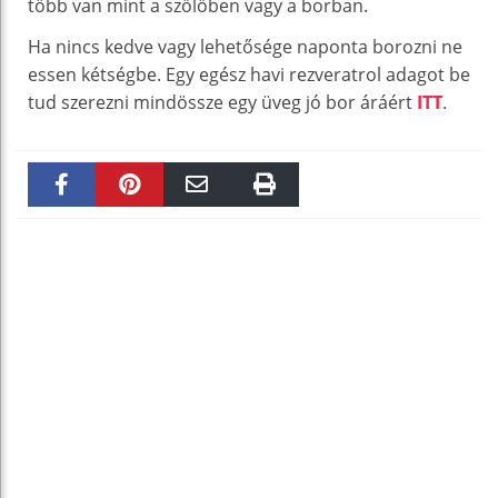
több van mint a szőlőben vagy a borban.
Ha nincs kedve vagy lehetősége naponta borozni ne
essen kétségbe. Egy egész havi rezveratrol adagot be
tud szerezni mindössze egy üveg jó bor áráért
ITT
.
Faceboo
Pinteres
Email
Print
k
t