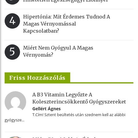
Hipertónia: Mit Érdemes Tudnod A
4
Magas Vérnyomással
Kapcsolatban?
Miért Nem Gyógyul A Magas
5
Vérnyomás?
Friss Hozzászólás
A B3 Vitamin Legyőzte A
Koleszterincsökkentő Gyógyszereket
Gellért Ágnes
T.Cím! Sztent beültetés után szednem kell az alábbi
gyógysze...