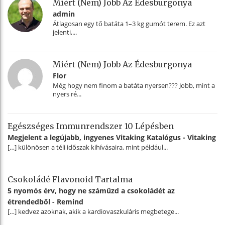
Miért (nem) Jobb Az Édesburgonya
admin
Átlagosan egy tő batáta 1–3 kg gumót terem. Ez azt
jelenti,...
Miért (nem) Jobb Az Édesburgonya
Flor
Még hogy nem finom a batáta nyersen??? Jobb, mint a
nyers ré...
Egészséges Immunrendszer 10 Lépésben
Megjelent a legújabb, ingyenes Vitaking Katalógus - Vitaking
[…] különösen a téli időszak kihívásaira, mint például...
Csokoládé Flavonoid Tartalma
5 nyomós érv, hogy ne száműzd a csokoládét az
étrendedből - Remind
[…] kedvez azoknak, akik a kardiovaszkuláris megbetege...