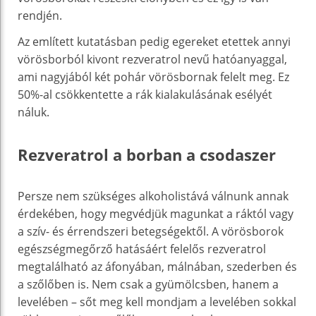
rendjén.
Az említett kutatásban pedig egereket etettek annyi
vörösborból kivont rezveratrol nevű hatóanyaggal,
ami nagyjából két pohár vörösbornak felelt meg. Ez
50%-al csökkentette a rák kialakulásának esélyét
náluk.
Rezveratrol a borban a csodaszer
Persze nem szükséges alkoholistává válnunk annak
érdekében, hogy megvédjük magunkat a ráktól vagy
a szív- és érrendszeri betegségektől. A vörösborok
egészségmegőrző hatásáért felelős rezveratrol
megtalálható az áfonyában, málnában, szederben és
a szőlőben is. Nem csak a gyümölcsben, hanem a
levelében – sőt meg kell mondjam a levelében sokkal