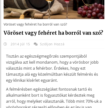
Vöröset vagy fehéret ha borról van szó?
Vöröset vagy fehéret ha borról van szó?
2014 Júl 15
Szóljon Hozzá
Tisztán az egészségmegőrzés szempontjából
vizsgálva azt kell mondanom, hogy a vörösbor jobb
választás mint a fehérbor. Érdekes, hogy ezt
támasztja alá egy közelmúltban készült felmérés és
egy klinikai kísérlet egyaránt.
A felmérésben egészségüket fontosnak tartó és
alkalmanként bort is fogyasztókat kérdeztek meg
arról, hogy melyiket választanák. Több mint 70%-uk a
vörösborokat részesíti előnyben és ez így is van