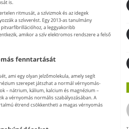
sát is.
rtelen ritmusát, a szívizmok és az idegek
yozzák a szívverést. Egy 2013-as tanulmány
itvarfibrillációhoz, a leggyakoribb
entkezik, amikor a szív elektromos rendszere a felső
omás fenntartását
ét, ami egy olyan jelzőmolekula, amely segít
magnézium szerepet játszhat a normál vérnyomás-
ok – nátrium, kálium, kalcium és magnézium –
zik a vérnyomás normális szabályozásában. A
artalmú étrend csökkentheti a magas vérnyomás
T