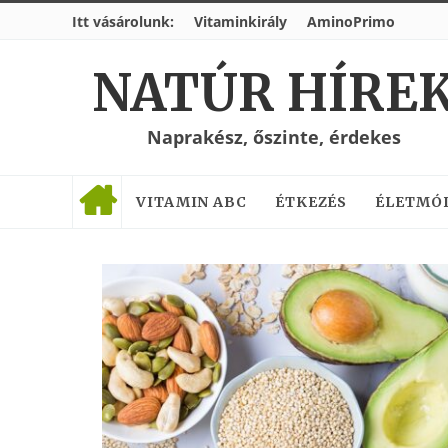
Itt vásárolunk:
Vitaminkirály
AminoPrimo
NATÚR HÍRE
Naprakész, őszinte, érdekes
VITAMIN ABC
ÉTKEZÉS
ÉLETMÓ