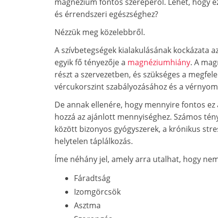
magnézium fontos szerepéről. Lehet, hogy ez
és érrendszeri egészséghez?
Nézzük meg közelebbről.
A szívbetegségek kialakulásának kockázata a
egyik fő tényezője a
magnéziumhiány
. A mag
részt a szervezetben, és szükséges a megfe
vércukorszint szabályozásához és a vérnyom
De annak ellenére, hogy mennyire fontos ez a
hozzá az ajánlott mennyiséghez. Számos té
között bizonyos gyógyszerek, a krónikus str
helytelen táplálkozás.
Íme néhány jel, amely arra utalhat, hogy ne
Fáradtság
Izomgörcsök
Asztma