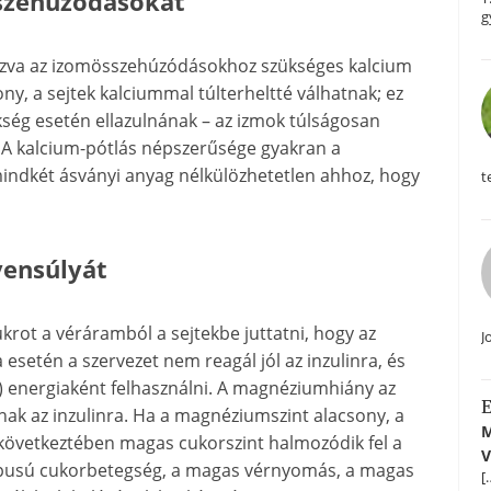
sszehúzódásokat
g
zva az izomösszehúzódásokhoz szükséges kalcium
y, a sejtek kalciummal túlterheltté válhatnak; ez
ség esetén ellazulnának – az izmok túlságosan
 A kalcium-pótlás népszerűsége gyakran a
ndkét ásványi anyag nélkülözhetetlen ahhoz, hogy
t
gyensúlyát
krot a véráramból a sejtekbe juttatni, hogy az
J
 esetén a szervezet nem reagál jól az inzulinra, és
) energiaként felhasználni. A magnéziumhiány az
E
nak az inzulinra. Ha a magnéziumszint alacsony, a
M
 következtében magas cukorszint halmozódik fel a
V
s típusú cukorbetegség, a magas vérnyomás, a magas
[