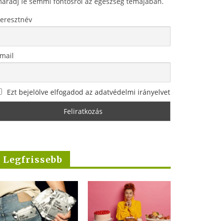
aradj le semmi fontosról az egészség témájában.
eresztnév
mail
Ezt bejelölve elfogadod az adatvédelmi irányelvet
Legfrissebb