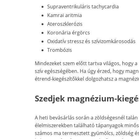
Supraventrikuláris tachycardia
Kamrai aritmia
Ateroszklerózis
Koronária érgörcs
Oxidatív stressz és szívizomkárosodás
Trombózis
Mindezeket szem előtt tartva világos, hogy a
szív egészségében. Ha úgy érzed, hogy magn
étrend-kiegészítőkkel dolgozhatsz a magnézi
Szedjek magnézium-kiegés
A heti bevásárlás során a zöldségesnél talán
élelmiszerekben található tápanyagok minősé
számos ma termesztett gyümölcs, zöldség é