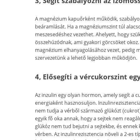
3, Segít szabályozni az izomö
A magnézium kapuőrként működik, szabályo
beáramlását. Ha a magnéziumszint túl alacson
meszesedéshez vezethet. Ahelyett, hogy szük
összehúzódnak, ami gyakori görcsöket okoz.
magnézium elhanyagolásához vezet, pedig mi
szervezetünk a lehető legjobban működjön.
4, Elősegíti a vércukorszint e
Az inzulin egy olyan hormon, amely segít a cu
energiaként hasznosuljon. Inzulinrezisztencia
nem tudja a vérből származó glükózt (cukrot
egyik fő oka annak, hogy a sejtek nem reagál
glükóz nem tud bejutni a sejtekbe, és ennek
vérben. Az inzulinrezisztencia növeli a 2-e