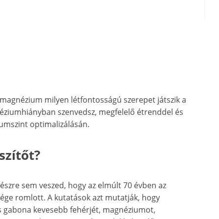
 magnézium milyen létfontosságú szerepet játszik a
éziumhiányban szenvedsz, megfelelő étrenddel és
umszint optimalizálásán.
zítőt?
 észre sem veszed, hogy az elmúlt 70 évben az
ge romlott. A kutatások azt mutatják, hogy
s gabona kevesebb fehérjét, magnéziumot,