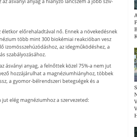
 az ásványi anyag a hiányzó láncszem a jobb szív-
F
B
z életkor előrehaladtával nő. Ennek a növekedésnek
K
nézium több mint 300 biokémiai reakcióban vesz
lelő izomösszehúzódáshoz, az idegműködéshez, a
ás szabályozásához.
z ásványi anyag, a felnőttek közel 75%-a nem jut
nyező hozzájárulhat a magnéziumhiányhoz, többek
essz, a gyomor-bélrendszeri betegségek és a
S
N
m jut elég magnéziumhoz a szervezeted:
V
V
H