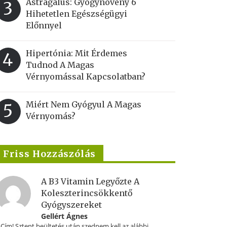
Astragalus: Gyógynövény 6
3
Hihetetlen Egészségügyi
Előnnyel
Hipertónia: Mit Érdemes
4
Tudnod A Magas
Vérnyomással Kapcsolatban?
Miért Nem Gyógyul A Magas
5
Vérnyomás?
Friss Hozzászólás
A B3 Vitamin Legyőzte A
Koleszterincsökkentő
Gyógyszereket
Gellért Ágnes
.Cím! Sztent beültetés után szednem kell az alábbi