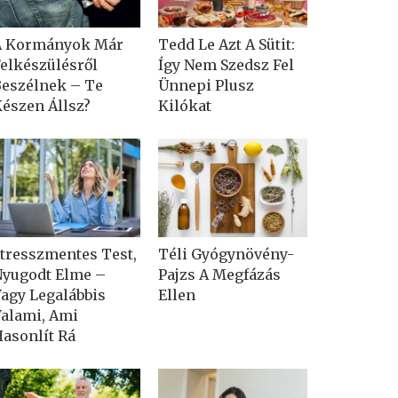
A Kormányok Már
Tedd Le Azt A Sütit:
elkészülésről
Így Nem Szedsz Fel
eszélnek – Te
Ünnepi Plusz
észen Állsz?
Kilókat
tresszmentes Test,
Téli Gyógynövény-
yugodt Elme –
Pajzs A Megfázás
agy Legalábbis
Ellen
alami, Ami
asonlít Rá