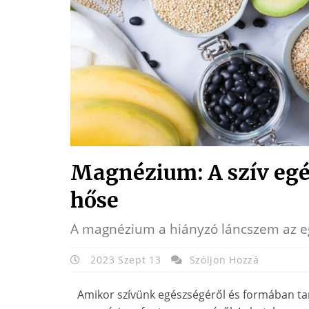
Magnézium: A szív eg
hőse
A magnézium a hiányzó láncszem az e
2023 Szept 13
Szóljon Hozzá
Amikor szívünk egészségéről és formában ta