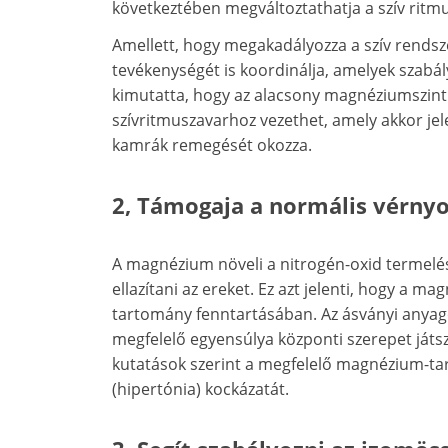
következtében megváltoztathatja a szív ritmu
Amellett, hogy megakadályozza a szív rendsze
tevékenységét is koordinálja, amelyek szabál
kimutatta, hogy az alacsony magnéziumszint p
szívritmuszavarhoz vezethet, amely akkor jel
kamrák remegését okozza.
2, Támogaja a normális vérny
A magnézium növeli a nitrogén-oxid termelés
ellazítani az ereket. Ez azt jelenti, hogy a 
tartomány fenntartásában. Az ásványi anyag
megfelelő egyensúlya központi szerepet játs
kutatások szerint a megfelelő magnézium-t
(hipertónia) kockázatát.