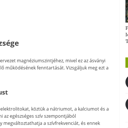
F
I
zsége
zervezet magnéziumszintjéhez, mivel ez az ásványi
lelő működésének fenntartását. Vizsgáljuk meg ezt a
ust
elektrolitokat, köztük a nátriumot, a kalciumot és a
mi az egészséges szív szempontjából
megváltoztathatja a szívfrekvenciát, és ennek