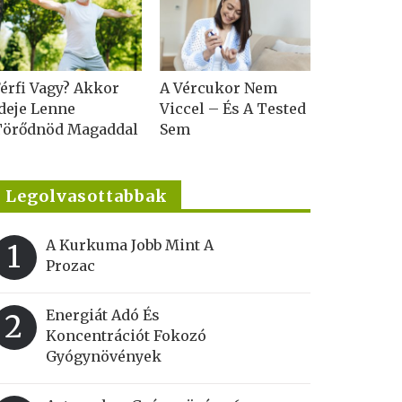
érfi Vagy? Akkor
A Vércukor Nem
deje Lenne
Viccel – És A Tested
Törődnöd Magaddal
Sem
Legolvasottabbak
A Kurkuma Jobb Mint A
1
Prozac
Energiát Adó És
2
Koncentrációt Fokozó
Gyógynövények