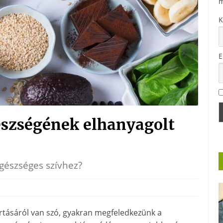
m
K
E
észségének elhanyagolt
gészséges szívhez?
rtásáról van szó, gyakran megfeledkezünk a