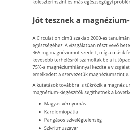
koleszterinszint és más egészségügyi problé
Jót tesznek a magnézium-
A Circulation című szaklap 2000-es tanulmán
egészségéhez. A vizsgálatban részt vevő bet
365 mg magnéziumot szedett, míg a másik fe
kevesebb terhelésről számoltak be a futóp
75%-a magnéziumhiánnyal kezdte a vizsgálato
emelkedett a szervezetük magnéziumszintje.
A kutatások továbbra is tükrözik a magnézium
magnézium-kiegészítők segíthetnek a követk
Magyas vérnyomás
Kardiomiopátia
Pangásos szívelégtelenség
Szívritmuszavar