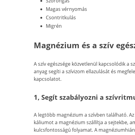
Szorongás
Magas vérnyomás
Csontritkulás
Migrén
Magnézium és a szív egés
A szív egészsége közvetlenül kapcsolódik a s
anyag segíti a szívizom ellazulását és megfe
kapcsolatot.
1, Segít szabályozni a szívritm
A legtöbb magnézium a szívben található. Az 
káliumot a magnézium szállítja a sejtekbe, a
kulcsfontosságú folyamat. A magnéziumhiány 