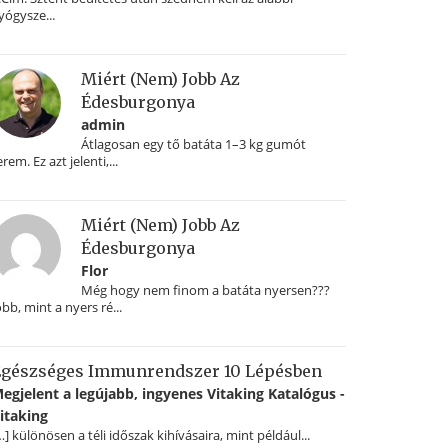
yógysze...
Miért (nem) Jobb Az
Édesburgonya
admin
Átlagosan egy tő batáta 1–3 kg gumót
erem. Ez azt jelenti,...
Miért (nem) Jobb Az
Édesburgonya
Flor
Még hogy nem finom a batáta nyersen???
obb, mint a nyers ré...
gészséges Immunrendszer 10 Lépésben
egjelent a legújabb, ingyenes Vitaking Katalógus -
itaking
…] különösen a téli időszak kihívásaira, mint például...