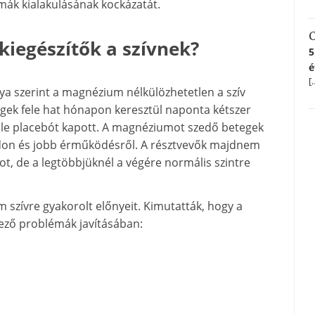
mák kialakulásának kockázatát.
C
kiegészítők a szívnek?
5
é
[
ya szerint a magnézium nélkülözhetetlen a szív
egek fele hat hónapon keresztül naponta kétszer
le placebót kapott. A magnéziumot szedő betegek
adon és jobb érműködésről. A résztvevők majdnem
t, de a legtöbbjüknél a végére normális szintre
 szívre gyakorolt előnyeit. Kimutatták, hogy a
ező problémák javításában: