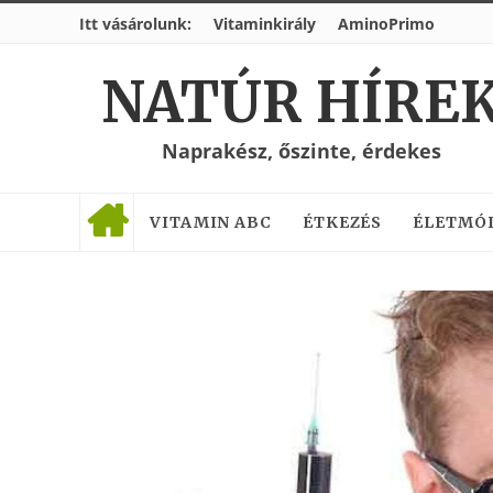
Itt vásárolunk:
Vitaminkirály
AminoPrimo
NATÚR HÍRE
Naprakész, őszinte, érdekes
VITAMIN ABC
ÉTKEZÉS
ÉLETMÓ