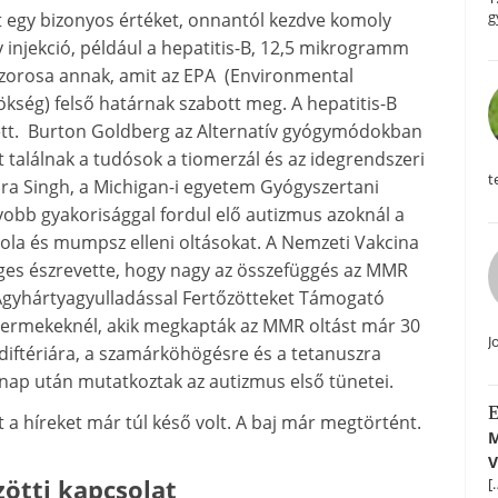
g
t egy bizonyos értéket, onnantól kezdve komoly
injekció, például a hepatitis-B, 12,5 mikrogramm
szorosa annak, amit az EPA (Environmental
ség) felső határnak szabott meg. A hepatitis-B
ett. Burton Goldberg az Alternatív gyógymódokban
t találnak a tudósok a tiomerzál és az idegrendszeri
t
dra Singh, a Michigan-i egyetem Gyógyszertani
obb gyakorisággal fordul elő autizmus azoknál a
ola és mumpsz elleni oltásokat. A Nemzeti Vakcina
leges észrevette, hogy nagy az összefüggés az MMR
z Agyhártyagyulladással Fertőzötteket Támogató
gyermekeknél, akik megkapták az MMR oltást már 30
J
 diftériára, a szamárköhögésre és a tetanuszra
ónap után mutatkoztak az autizmus első tünetei.
E
 a híreket már túl késő volt. A baj már megtörtént.
M
V
zötti kapcsolat
[