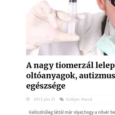
A nagy tiomerzál lelep
oltóanyagok, autizmus
egészsége
2012 Jún 21
Szóljon Hozzá
Valószínűleg láttál már olyat,hogy a nővér b