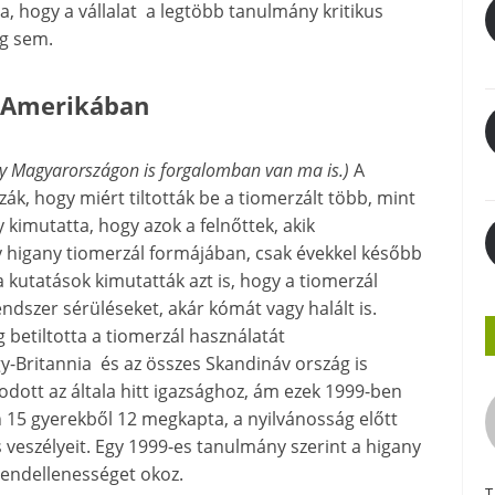
ítja, hogy a vállalat a legtöbb tanulmány kritikus
g sem.
e Amerikában
ogy Magyarországon is forgalomban van ma is.)
A
k, hogy miért tiltották be a tiomerzált több, mint
kimutatta, hogy azok a felnőttek, akik
agy higany tiomerzál formájában, csak évekkel később
 kutatások kimutatták azt is, hogy a tiomerzál
ndszer sérüléseket, akár kómát vagy halált is.
etiltotta a tiomerzál használatát
gy-Britannia és az összes Skandináv ország is
szkodott az általa hitt igazsághoz, ám ezek 1999-ben
n 15 gyerekből 12 megkapta, a nyilvánosság előtt
 veszélyeit. Egy 1999-es tanulmány szerint a higany
rendellenességet okoz.
T