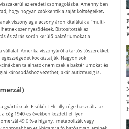
 visszakerül az eredeti csomagolásba. Amennyiben
tad, hogy hogyan csökkentik a saját költségeiket.
F
nak viszonylag alacsony áron kitalálták a “multi-
B
lhetnek szennyeződések. Biztosították az
K
tás és zárás során kerülő baktériumokat a
vállalati Amerika viszonyáról a tartósítószerekkel.
e egészségedet kockáztatják. Nagyon sok
vakcinákban találhatók nem csak a baktériumokat és
iai károsodáshoz vezethet, akár autizmusig is.
S
omerzál)
N
V
V
a gyártóknak. Elsőként Eli Lilly cége használta az
H
 a cég 1940-es években kezdett el ilyen
 tiomerzál 49.6 %-a higany, metabolizált vagy
agy pontosabban etil-higany a fő hatóanyag, aminek