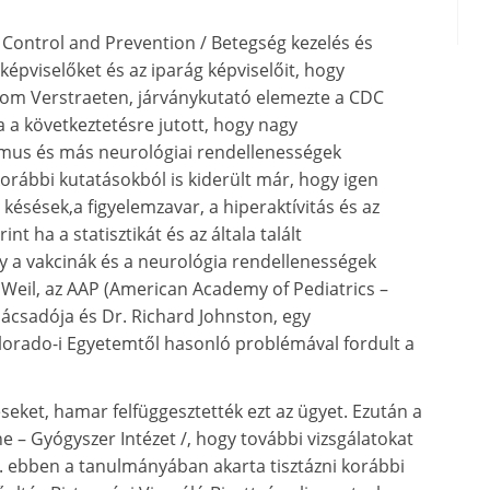
 Control and Prevention / Betegség kezelés és
képviselőket és az iparág képviselőit, hogy
Tom Verstraeten, járványkutató elemezte a CDC
a a következtetésre jutott, hogy nagy
izmus és más neurológiai rendellenességek
orábbi kutatásokból is kiderült már, hogy igen
késések,a figyelemzavar, a hiperaktívitás és az
t ha a statisztikát és az általa talált
gy a vakcinák és a neurológia rendellenességek
ll Weil, az AAP (American Academy of Pediatrics –
csadója és Dr. Richard Johnston, egy
rado-i Egyetemtől hasonló problémával fordult a
seket, hamar felfüggesztették ezt az ügyet. Ezután a
e – Gyógyszer Intézet /, hogy további vizsgálatokat
r. ebben a tanulmányában akarta tisztázni korábbi