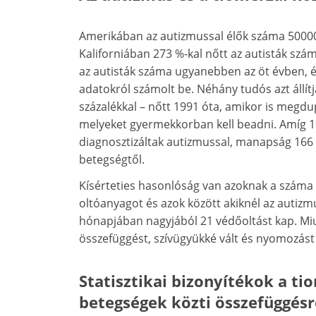
Amerikában az autizmussal élők száma 500000-
Kaliforniában 273 %-kal nőtt az autisták sz
az autisták száma ugyanebben az öt évben,
adatokról számolt be. Néhány tudós azt állít
százalékkal – nőtt 1991 óta, amikor is megd
melyeket gyermekkorban kell beadni. Amíg 19
diagnosztizáltak autizmussal, manapság 166 
betegségtől.
Kísérteties hasonlóság van azoknak a száma 
oltóanyagot és azok között akiknél az autizm
hónapjában nagyjából 21 védőoltást kap. Miutá
összefüggést, szívügyükké vált és nyomozást 
Statisztikai bizonyítékok a ti
betegségek közti összefüggésr