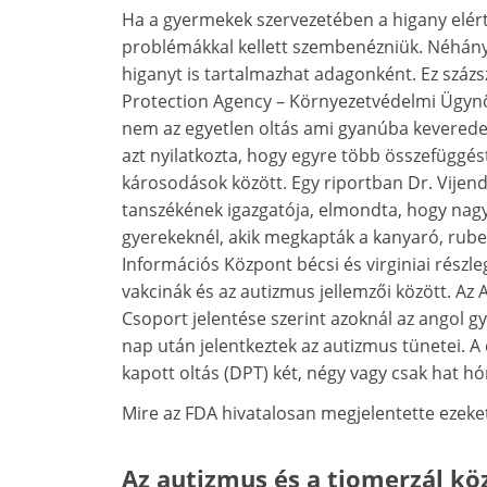
Ha a gyermekek szervezetében a higany elér
problémákkal kellett szembenézniük. Néhány 
higanyt is tartalmazhat adagonként. Ez száz
Protection Agency – Környezetvédelmi Ügynök
nem az egyetlen oltás ami gyanúba kevered
azt nyilatkozta, hogy egyre több összefüggés
károsodások között. Egy riportban Dr. Vijen
tanszékének igazgatója, elmondta, hogy nagy
gyerekeknél, akik megkapták a kanyaró, rube
Információs Központ bécsi és virginiai rész
vakcinák és az autizmus jellemzői között. A
Csoport jelentése szerint azoknál az angol 
nap után jelentkeztek az autizmus tünetei. A
kapott oltás (DPT) két, négy vagy csak hat h
Mire az FDA hivatalosan megjelentette ezeket
Az autizmus és a tiomerzál kö