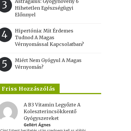
Astragalus: Gyógynövény 6
3
Hihetetlen Egészségügyi
Előnnyel
Hipertónia: Mit Érdemes
4
Tudnod A Magas
Vérnyomással Kapcsolatban?
Miért Nem Gyógyul A Magas
5
Vérnyomás?
Friss Hozzászólás
A B3 Vitamin Legyőzte A
Koleszterincsökkentő
Gyógyszereket
Gellért Ágnes
.Cím! Sztent beültetés után szednem kell az alábbi