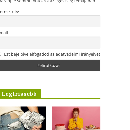
aradj le semmi fontosról az egészség témájában.
eresztnév
mail
Ezt bejelölve elfogadod az adatvédelmi irányelvet
Legfrissebb