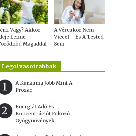
érfi Vagy? Akkor
A Vércukor Nem
deje Lenne
Viccel – És A Tested
Törődnöd Magaddal
Sem
Legolvasottabbak
A Kurkuma Jobb Mint A
1
Prozac
Energiát Adó És
2
Koncentrációt Fokozó
Gyógynövények