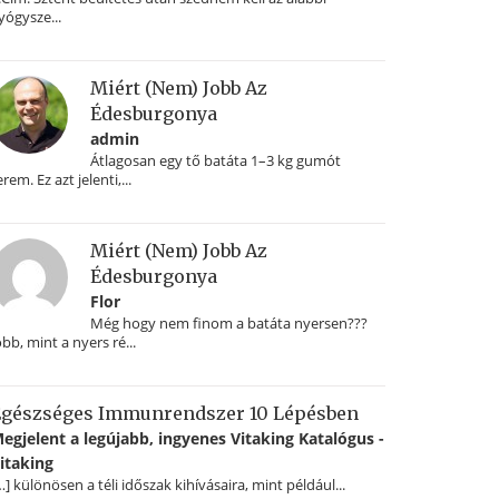
yógysze...
Miért (nem) Jobb Az
Édesburgonya
admin
Átlagosan egy tő batáta 1–3 kg gumót
erem. Ez azt jelenti,...
Miért (nem) Jobb Az
Édesburgonya
Flor
Még hogy nem finom a batáta nyersen???
obb, mint a nyers ré...
gészséges Immunrendszer 10 Lépésben
egjelent a legújabb, ingyenes Vitaking Katalógus -
itaking
…] különösen a téli időszak kihívásaira, mint például...