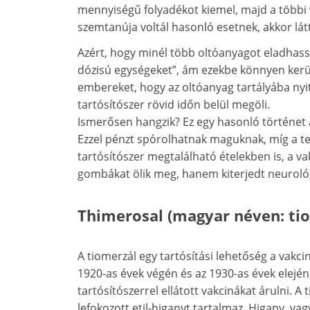
mennyiségű folyadékot kiemel, majd a többi
szemtanúja voltál hasonló esetnek, akkor lát
Azért, hogy minél több oltóanyagot eladhassa
dózisú egységeket”, ám ezekbe könnyen kerü
embereket, hogy az oltóanyag tartályába nyi
tartósítószer rövid időn belül megöli.
Ismerősen hangzik? Ez egy hasonló történet a 
Ezzel pénzt spórolhatnak maguknak, míg a t
tartósítószer megtalálható ételekben is, a 
gombákat ölik meg, hanem kiterjedt neurológ
Thimerosal (magyar néven: ti
A tiomerzál egy tartósítási lehetőség a vakcin
1920-as évek végén és az 1930-as évek elején,
tartósítószerrel ellátott vakcinákat árulni. A
lefokozott etil-higanyt tartalmaz. Higany, v