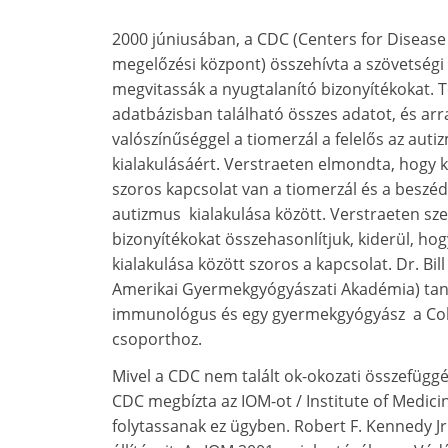
2000 júniusában, a CDC (Centers for Disease
megelőzési központ) összehívta a szövetségi 
megvitassák a nyugtalanító bizonyítékokat. 
adatbázisban található összes adatot, és arr
valószínűséggel a tiomerzál a felelős az aut
kialakulásáért. Verstraeten elmondta, hogy k
szoros kapcsolat van a tiomerzál és a beszéd 
autizmus kialakulása között. Verstraeten szerin
bizonyítékokat összehasonlítjuk, kiderül, ho
kialakulása között szoros a kapcsolat. Dr. Bi
Amerikai Gyermekgyógyászati Akadémia) taná
immunológus és egy gyermekgyógyász a Colo
csoporthoz.
Mivel a CDC nem talált ok-okozati összefüggé
CDC megbízta az IOM-ot / Institute of Medicin
folytassanak ez ügyben. Robert F. Kennedy J