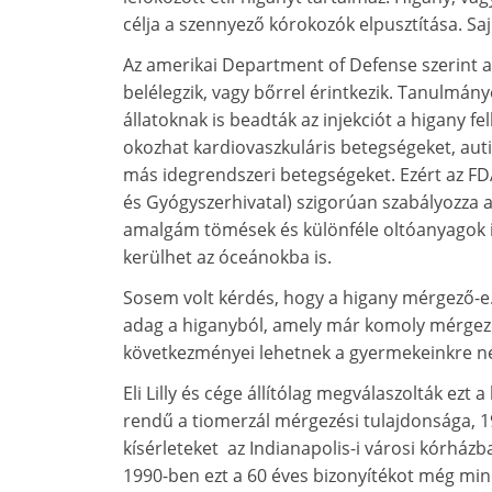
célja a szennyező kórokozók elpusztítása. Sa
Az amerikai Department of Defense szerint a 
belélegzik, vagy bőrrel érintkezik. Tanulmá
állatoknak is beadták az injekciót a higany
okozhat kardiovaszkuláris betegségeket, auti
más idegrendszeri betegségeket. Ezért az FD
és Gyógyszerhivatal) szigorúan szabályozza a
amalgám tömések és különféle oltóanyagok i
kerülhet az óceánokba is.
Sosem volt kérdés, hogy a higany mérgező-e.
adag a higanyból, amely már komoly mérgezé
következményei lehetnek a gyermekeinkre né
Eli Lilly és cége állítólag megválaszolták ez
rendű a tiomerzál mérgezési tulajdonsága, 1
kísérleteket az Indianapolis-i városi kórhá
1990-ben ezt a 60 éves bizonyítékot még min