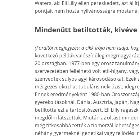
Waters, aki Eli Lilly ellen pereskedett, azt áll
pontjait nem hozta nyilvánosságra mostanái
Mindenütt betiltották, kivév
(Fordítói megjegyzés: a cikk írója nem tudja, h
következő példák valószínűleg megmagyarázzá
20 országban. 1977-ben egy orosz tanulmány 
szervezetében fellelhető volt etil-higany, v
szenvedtek súlyos agyi károsodásokat. Ezek a
mérgezés okozhat tubuláris nekrózist, idegre
Ennek eredményeként 1980-ban Oroszország b
gyerekoltásoknál. Dánia, Ausztria, Japán, Na
betiltotta ezt a tartósítószert. Eli Lilly raga
megdőlni látszottak. Miután az oltást minde
még titkosabbá tették a tiomerzál lehetséges
néhány gyermeknél genetikai vagy fejlődési 