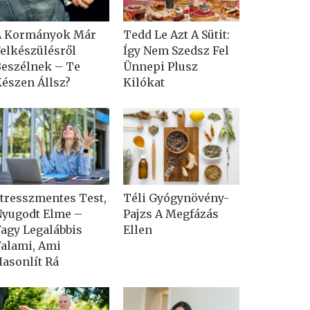
A Kormányok Már
Tedd Le Azt A Sütit:
elkészülésről
Így Nem Szedsz Fel
eszélnek – Te
Ünnepi Plusz
észen Állsz?
Kilókat
tresszmentes Test,
Téli Gyógynövény-
yugodt Elme –
Pajzs A Megfázás
agy Legalábbis
Ellen
alami, Ami
asonlít Rá