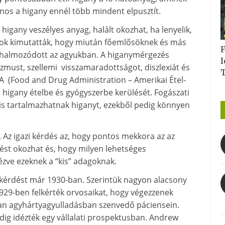
jnos a higany ennél több mindent elpusztít.
higany veszélyes anyag, halált okozhat, ha lenyelik,
nyok kimutatták, hogy miután főemlősöknek és más
F
 felhalmozódott az agyukban. A higanymérgezés
I
zmust, szellemi visszamaradottságot, diszlexiát és
A (Food and Drug Administration – Amerikai Étel-
 higany ételbe és gyógyszerbe kerülését. Fogászati
s tartalmazhatnak higanyt, ezekből pedig könnyen
 Az igazi kérdés az, hogy pontos mekkora az az
st okozhat és, hogy milyen lehetséges
zve ezeknek a “kis” adagoknak.
t a kérdést már 1930-ban. Szerintük nagyon alacsony
929-ben felkérték orvosaikat, hogy végezzenek
zban agyhártyagyulladásban szenvedő páciensein.
dig idézték egy vállalati prospektusban. Andrew