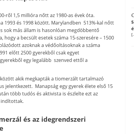
ről 1,5 millióra nőtt az 1980-as évek óta.
C
5
áma 1993 és 1998 között. Marylandben 513%-kal nőtt
é
 és sok más állam is hasonlóan megdöbbentő
[
ja, hogy a becsült esetek száma 15-szeresére – 1500
uplázódott azoknak a védőoltásoknak a száma
91 előtt 2500 gyerekből csak egyet
gyerekből egy legalább szenved ettől a
között akik megkapták a tiomerzált tartalmazó
us jelentkezett. Manapság egy gyerek élete első 15
n több tudós és aktivista is észlelte ezt az
indítottak.
omerzál és az idegrendszeri
e