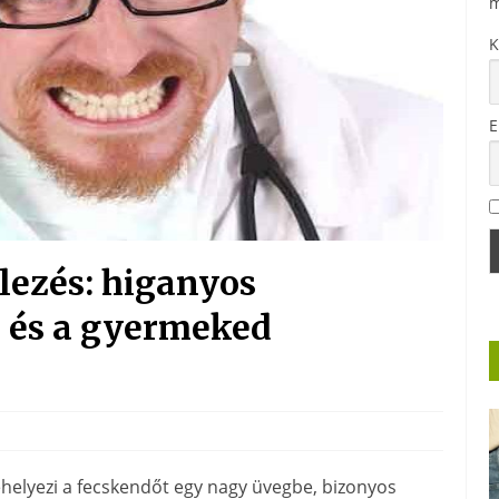
m
K
E
lezés: higanyos
 és a gyermeked
ehelyezi a fecskendőt egy nagy üvegbe, bizonyos