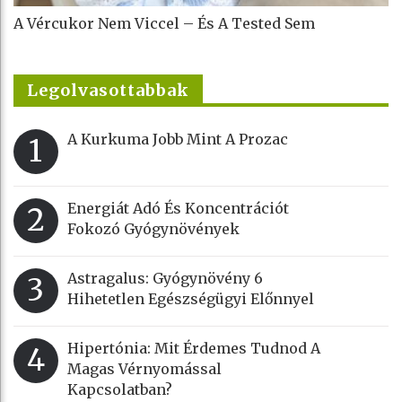
A Vércukor Nem Viccel – És A Tested Sem
Legolvasottabbak
A Kurkuma Jobb Mint A Prozac
1
Energiát Adó És Koncentrációt
2
Fokozó Gyógynövények
Astragalus: Gyógynövény 6
3
Hihetetlen Egészségügyi Előnnyel
Hipertónia: Mit Érdemes Tudnod A
4
Magas Vérnyomással
Kapcsolatban?