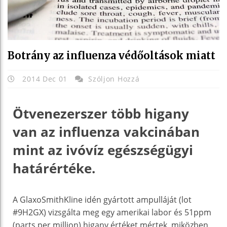
Botrány az influenza védőoltások miatt
2014 Dec 01
Szóljon Hozzá
Ötvenezerszer több higany
van az influenza vakcinában
mint az ivóvíz egészségügyi
határértéke.
A GlaxoSmithKline idén gyártott ampulláját (lot
#9H2GX) vizsgálta meg egy amerikai labor és 51ppm
(parts per million) higany értéket mértek, miközben