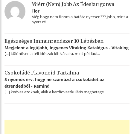
Miért (nem) Jobb Az Édesburgonya
Flor
Még hogy nem finom a batáta nyersen??? Jobb, mint a
nyers ré...
Egészséges Immunrendszer 10 Lépésben
Megjelent a legújabb, ingyenes Vitaking Katalógus - Vitaking
[…] különösen a téli időszak kihívásaira, mint például...
Csokoládé Flavonoid Tartalma
5 nyomós érv, hogy ne száműzd a csokoládét az
étrendedből - Remind
[…] kedvez azoknak, akik a kardiovaszkuláris megbetege...