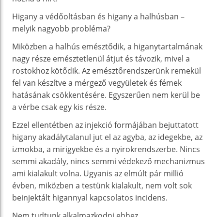
Higany a védőoltásban és higany a halhúsban –
melyik nagyobb probléma?
Miközben a halhús emésztődik, a higanytartalmának
nagy része emésztetlenül átjut és távozik, mivel a
rostokhoz kötődik. Az emésztőrendszerünk remekül
fel van készítve a mérgező vegyületek és fémek
hatásának csökkentésére. Egyszerűen nem kerül be
a vérbe csak egy kis része.
Ezzel ellentétben az injekció formájában bejuttatott
higany akadálytalanul jut el az agyba, az idegekbe, az
izmokba, a mirigyekbe és a nyirokrendszerbe. Nincs
semmi akadály, nincs semmi védekező mechanizmus
ami kialakult volna. Ugyanis az elmúlt pár millió
évben, miközben a testünk kialakult, nem volt sok
beinjektált higannyal kapcsolatos incidens.
Nem tudtunk alkalmazkodni ehhez.