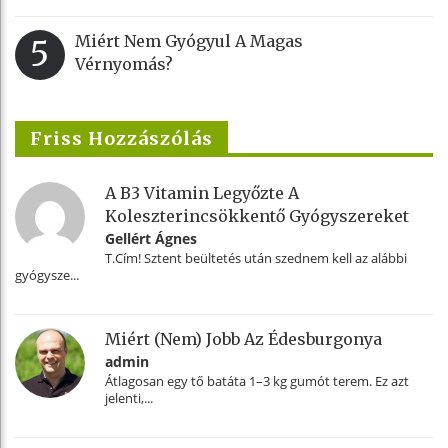
Miért Nem Gyógyul A Magas
5
Vérnyomás?
Friss Hozzászólás
A B3 Vitamin Legyőzte A
Koleszterincsökkentő Gyógyszereket
Gellért Ágnes
T.Cím! Sztent beültetés után szednem kell az alábbi
gyógysze...
Miért (nem) Jobb Az Édesburgonya
admin
Átlagosan egy tő batáta 1–3 kg gumót terem. Ez azt
jelenti,...