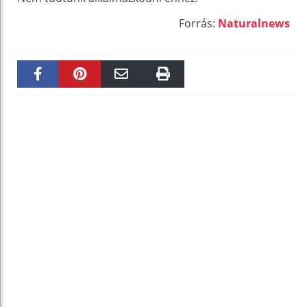
Forrás:
Naturalnews
Faceboo
Pinteres
Email
Print
k
t