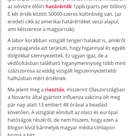
az ivóvízre előírt
határérték
1ppb (parts per billion).
E két érték között 50000-szeres különbség van. (az
eredeti cikk az amerikai határértéket veszi alapul,
ami kétszerese a magyarnak).
A labor korábban vizsgált tengeri halakat is, amikről
a propaganda azt terjeszti, hogy higannyal és egyéb
dolgokkal szennyezettek. Ez ugyan igaz, de a
védőoltásban található higanymennyiség több mint
százszorosa az eddig vizsgált legszennyezettebb
halhúsban mért értéknek.
Ma jelent meg a
riasztás
, miszerint Olaszországban
a Novartis által gyártott influenza vakcina ölt meg
pár nap alatt 13 embert 48 órával a beadást
követően. A vizsgálat elindult az olasz és európai
hatóságok részéről, de nem hiszem, hogy ezen a
blogon kívül bármelyik magyar média címlapon
hozná a hírt.