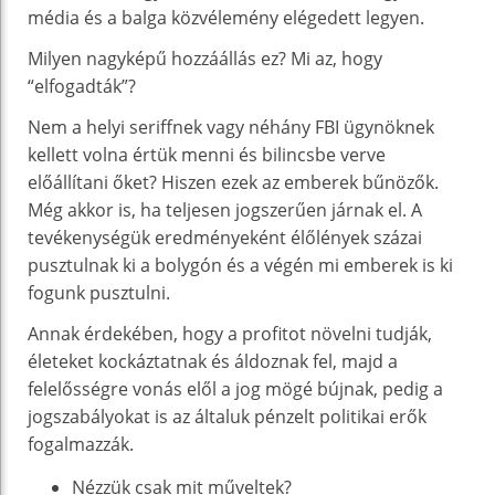
média és a balga közvélemény elégedett legyen.
Milyen nagyképű hozzáállás ez? Mi az, hogy
“elfogadták”?
Nem a helyi seriffnek vagy néhány FBI ügynöknek
kellett volna értük menni és bilincsbe verve
előállítani őket? Hiszen ezek az emberek bűnözők.
Még akkor is, ha teljesen jogszerűen járnak el. A
tevékenységük eredményeként élőlények százai
pusztulnak ki a bolygón és a végén mi emberek is ki
fogunk pusztulni.
Annak érdekében, hogy a profitot növelni tudják,
életeket kockáztatnak és áldoznak fel, majd a
felelősségre vonás elől a jog mögé bújnak, pedig a
jogszabályokat is az általuk pénzelt politikai erők
fogalmazzák.
Nézzük csak mit műveltek?