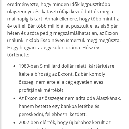
eredményezte, hogy minden idők legpusztítóbb
olajszennyezési katasztrófája kezdődött és még a
mai napig is tart. Annak ellenére, hogy több mint tíz
év telt el. Bár több millió állat pusztult el az első pár
héten és azóta pedig megszámlálhatatlan, az Exxon
(nálunk inkább Esso néven ismertük meg) megúszta.
Hogy hogyan, az egy külön dráma. Húsz év
története:
1989-ben 5 milliárd dollár feletti kártérítésre
ítélte a bíróság az Exxont. Ez bár komoly
összeg, nem érte el a cég egyetlen éves
profitjának mértékét.
Az Exxon az összeget nem adta oda Alaszkának,
hanem betette egy bankba letétbe és
pereskedni, fellebbezni kezdett.
2002-ben elérték, hogy új bíróhoz került az