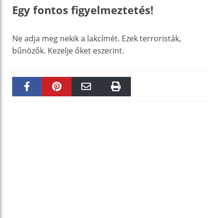
Egy fontos figyelmeztetés!
Ne adja meg nekik a lakcímét. Ezek terroristák,
bűnözők. Kezelje őket eszerint.
Faceboo
Pinteres
Email
Print
k
t