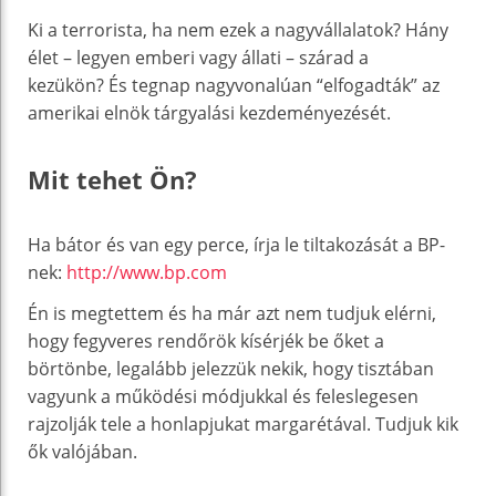
Ki a terrorista, ha nem ezek a nagyvállalatok? Hány
élet – legyen emberi vagy állati – szárad a
kezükön? És tegnap nagyvonalúan “elfogadták” az
amerikai elnök tárgyalási kezdeményezését.
Mit tehet Ön?
Ha bátor és van egy perce, írja le tiltakozását a BP-
nek:
http://www.bp.com
Én is megtettem és ha már azt nem tudjuk elérni,
hogy fegyveres rendőrök kísérjék be őket a
börtönbe, legalább jelezzük nekik, hogy tisztában
vagyunk a működési módjukkal és feleslegesen
rajzolják tele a honlapjukat margarétával. Tudjuk kik
ők valójában.