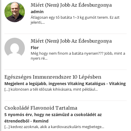
Miért (nem) Jobb Az Édesburgonya
admin
Átlagosan egy tő batáta 1–3 kg gumót terem. Ez azt
jelenti,...
Miért (nem) Jobb Az Édesburgonya
Flor
Még hogy nem finom a batáta nyersen??? Jobb, mint a
nyers ré...
Egészséges Immunrendszer 10 Lépésben
Megjelent a legújabb, ingyenes Vitaking Katalógus - Vitaking
[…] különösen a téli időszak kihívásaira, mint például...
Csokoládé Flavonoid Tartalma
5 nyomós érv, hogy ne száműzd a csokoládét az
étrendedből - Remind
[…] kedvez azoknak, akik a kardiovaszkuláris megbetege...