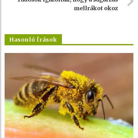
mellrákot okoz
Hasonló Írások