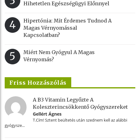
3
Hihetetlen Egészségügyi Előnnyel
Hipertónia: Mit Érdemes Tudnod A
4
Magas Vérnyomással
Kapcsolatban?
Miért Nem Gyógyul A Magas
5
Vérnyomás?
Friss Hozzászólás
A B3 Vitamin Legyőzte A
Koleszterincsökkentő Gyógyszereket
Gellért Ágnes
T.Cím! Sztent beültetés után szednem kell az alábbi
gyógysze...