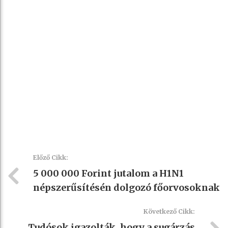
Előző Cikk:
5 000 000 Forint jutalom a H1N1
népszerűsítésén dolgozó főorvosoknak
Következő Cikk:
Tudósok igazolták, hogy a sugárzás