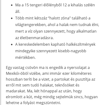
Ma a 15 tengeri élőlényből 12 a kihalás szélén
áll.
Több mint kétszáz “halott zóna” található a
világtengerekben, ahol a halak nem tudnak élni,
mert a víz olyan szennyezett, hogy alkalmatlan
az életbenmaradásra.
A kereskedelemben kapható halkészítmények
mindegyike szennyezett kisebb-nagyobb
mértékben.
Egy vastag csövön ma is engedik a nyersolajat a
Mexikói-öböl vizébe, ami immár ezer kilométeres
hosszban teríti be a vizet, a partokat és pusztítja az
erről mit sem tudó halakat, teknősöket és
madarakat. Ma, két hónappal az után, hogy
elromlott a kút, még mindig sejtelmük sincs, hogyan
lehetne a folyást megszüntetni.