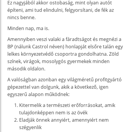
Ez nagyjából akkor ostobaság, mint olyan autót
építeni, ami tud elindulni, felgyorsítani, de fék az
nincs benne.
Minden nap, ma is.
Amennyiben veszi valaki a fáradtságot és megnézi a
BP (nálunk Castrol néven) honlapját elsőre talán egy
lelkes környezetvédő csoportra gondolhatna. Zöld
színek, virágok, mosolygós gyermekek minden
második oldalon.
A valóságban azonban egy világméretű profitgyártó
gépezettel van dolgunk, akik a következő, igen
egyszerű alapon működnek:
Kitermelik a természeti erőforrásokat, amik
tulajdonképpen nem is az övék
Eladják önnek annyiért, amennyiért nem
szégyenlik