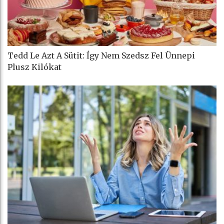
Tedd Le Azt A Sütit: Így Nem Szedsz Fel Ünnepi
Plusz Kilókat