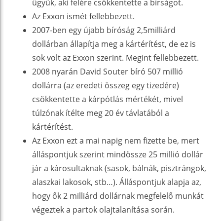
ügyük, aki felére csökkentette a bírságot.
Az Exxon ismét fellebbezett.
2007-ben egy újabb bíróság 2,5milliárd
dollárban állapítja meg a kártérítést, de ez is
sok volt az Exxon szerint. Megint fellebbezett.
2008 nyarán David Souter bíró 507 millió
dollárra (az eredeti összeg egy tizedére)
csökkentette a kárpótlás mértékét, mivel
túlzónak ítélte meg 20 év távlatából a
kártérítést.
Az Exxon ezt a mai napig nem fizette be, mert
álláspontjuk szerint mindössze 25 millió dollár
jár a károsultaknak (sasok, bálnák, pisztrángok,
alaszkai lakosok, stb…). Álláspontjuk alapja az,
hogy ők 2 milliárd dollárnak megfelelő munkát
végeztek a partok olajtalanítása során.