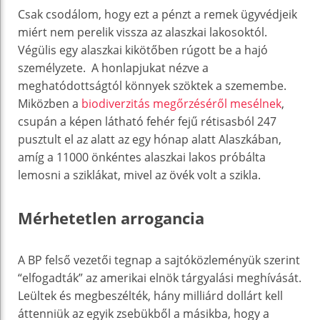
Csak csodálom, hogy ezt a pénzt a remek ügyvédjeik
miért nem perelik vissza az alaszkai lakosoktól.
Végülis egy alaszkai kikötőben rúgott be a hajó
személyzete. A honlapjukat nézve a
meghatódottságtól könnyek szöktek a szemembe.
Miközben a
biodiverzitás megőrzéséről mesélnek
,
csupán a képen látható fehér fejű rétisasból 247
pusztult el az alatt az egy hónap alatt Alaszkában,
amíg a 11000 önkéntes alaszkai lakos próbálta
lemosni a sziklákat, mivel az övék volt a szikla.
Mérhetetlen arrogancia
A BP felső vezetői tegnap a sajtóközleményük szerint
“elfogadták” az amerikai elnök tárgyalási meghívását.
Leültek és megbeszélték, hány milliárd dollárt kell
áttenniük az egyik zsebükből a másikba, hogy a