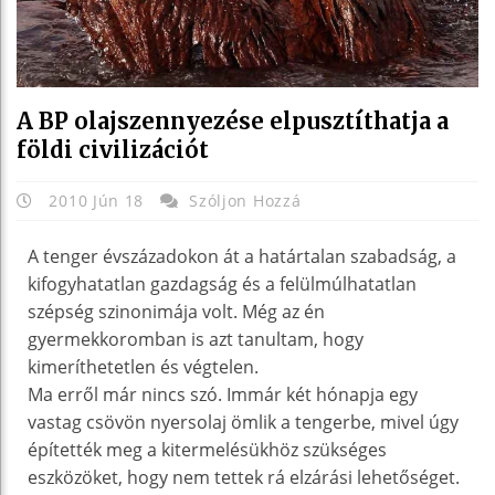
A BP olajszennyezése elpusztíthatja a
földi civilizációt
2010 Jún 18
Szóljon Hozzá
A tenger évszázadokon át a határtalan szabadság, a
kifogyhatatlan gazdagság és a felülmúlhatatlan
szépség szinonimája volt. Még az én
gyermekkoromban is azt tanultam, hogy
kimeríthetetlen és végtelen.
Ma erről már nincs szó. Immár két hónapja egy
vastag csövön nyersolaj ömlik a tengerbe, mivel úgy
építették meg a kitermelésükhöz szükséges
eszközöket, hogy nem tettek rá elzárási lehetőséget.