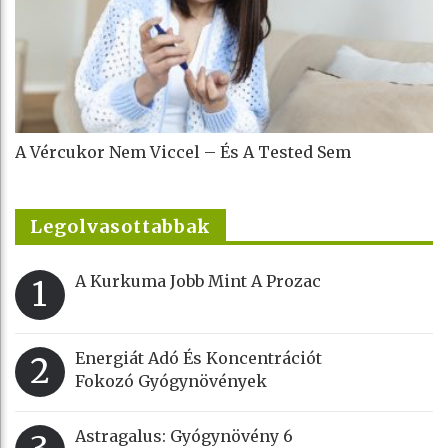
A Vércukor Nem Viccel – És A Tested Sem
Legolvasottabbak
A Kurkuma Jobb Mint A Prozac
1
Energiát Adó És Koncentrációt
2
Fokozó Gyógynövények
Astragalus: Gyógynövény 6