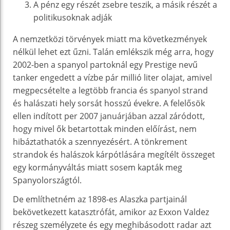
A pénz egy részét zsebre teszik, a másik részét a
politikusoknak adják
A nemzetközi törvények miatt ma következmények
nélkül lehet ezt űzni. Talán emlékszik még arra, hogy
2002-ben a spanyol partoknál egy Prestige nevű
tanker engedett a vízbe pár millió liter olajat, amivel
megpecsételte a legtöbb francia és spanyol strand
és halászati hely sorsát hosszú évekre. A felelősök
ellen indított per 2007 januárjában azzal záródott,
hogy mivel ők betartottak minden előírást, nem
hibáztathatók a szennyezésért. A tönkrement
strandok és halászok kárpótlására megítélt összeget
egy kormányváltás miatt sosem kapták meg
Spanyolországtól.
De említhetném az 1898-es Alaszka partjainál
bekövetkezett katasztrófát, amikor az Exxon Valdez
részeg személyzete és egy meghibásodott radar azt