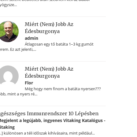
yógysze...
Miért (nem) Jobb Az
Édesburgonya
admin
Átlagosan egy tő batáta 1–3 kg gumót
erem. Ez azt jelenti,...
Miért (nem) Jobb Az
Édesburgonya
Flor
Még hogy nem finom a batáta nyersen???
obb, mint a nyers ré...
gészséges Immunrendszer 10 Lépésben
egjelent a legújabb, ingyenes Vitaking Katalógus -
itaking
…] különösen a téli időszak kihívásaira, mint például...