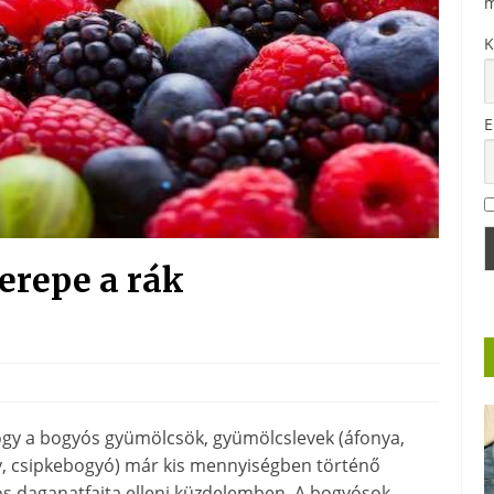
m
K
E
erepe a rák
hogy a bogyós gyümölcsök, gyümölcslevek (áfonya,
ény, csipkebogyó) már kis mennyiségben történő
os daganatfajta elleni küzdelemben. A bogyósok