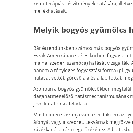
kemoterápiás készítmények hatására, illetve 
mellékhatásait.
Melyik bogyós gyümölcs h
Bár étrendünkben számos más bogyós gyümölc
Észak-Amerikában széles körben fogyasztott f
málna, szeder, szamóca) hatását vizsgálták. 
hanem a tényleges fogyasztási forma (pl. gyü
hatását vették górcső alá és állapították m
Azonban a bogyós gyümölcsökben megtalálha
daganatmegelőző hatásmechanizmusának meg
jövő kutatóinak feladata.
Most éppen szezonja van az erdőkben az ilye
áfonyát vagy a szedret. Lekvárnak megfőzve 
kávéskanál a rák megelőzéséhez. A boltokban