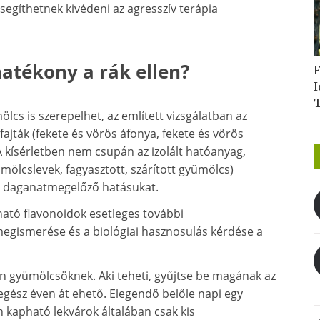
segíthetnek kivédeni az agresszív terápia
atékony a rák ellen?
F
I
s is szerepelhet, az említett vizsgálatban az
ajták (fekete és vörös áfonya, fekete és vörös
A kísérletben nem csupán az izolált hatóanyag,
mölcslevek, fagyasztott, szárított gyümölcs)
eg daganatmegelőző hatásukat.
tó flavonoidok esetleges további
ismerése és a biológiai hasznosulás kérdése a
n gyümölcsöknek. Aki teheti, gyűjtse be magának az
egész éven át ehető. Elegendő belőle napi egy
 kapható lekvárok általában csak kis