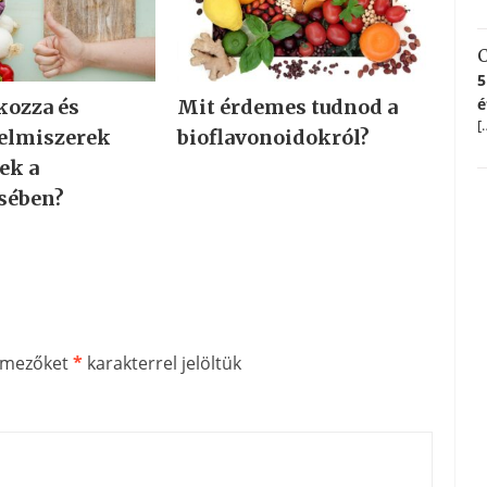
C
5
é
kozza és
Mit érdemes tudnod a
[
lelmiszerek
bioflavonoidokról?
ek a
sében?
ő mezőket
*
karakterrel jelöltük