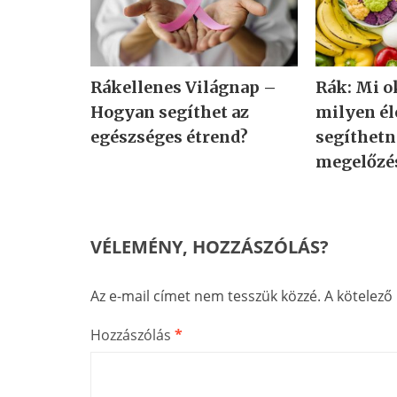
Rákellenes Világnap –
Rák: Mi o
Hogyan segíthet az
milyen é
egészséges étrend?
segíthetn
megelőzé
VÉLEMÉNY, HOZZÁSZÓLÁS?
Az e-mail címet nem tesszük közzé.
A kötelez
Hozzászólás
*