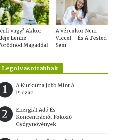
érfi Vagy? Akkor
A Vércukor Nem
deje Lenne
Viccel – És A Tested
Törődnöd Magaddal
Sem
Legolvasottabbak
A Kurkuma Jobb Mint A
1
Prozac
Energiát Adó És
2
Koncentrációt Fokozó
Gyógynövények