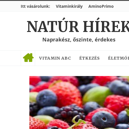
Itt vásárolunk:
Vitaminkirály
AminoPrimo
NATÚR HÍRE
Naprakész, őszinte, érdekes
VITAMIN ABC
ÉTKEZÉS
ÉLETMÓ