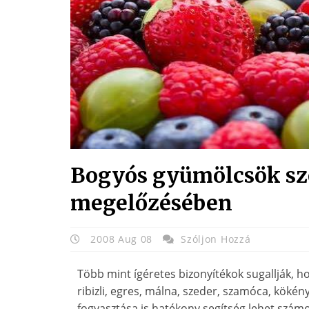
Bogyós gyümölcsök sz
megelőzésében
2008 Aug 08
Szóljon Hozzá
Több mint ígéretes bizonyítékok sugallják, 
ribizli, egres, málna, szeder, szamóca, kök
fogyasztása is hatékony segítség lehet szám