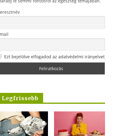
aradj le semmi fontosról az egészség témájában.
eresztnév
mail
Ezt bejelölve elfogadod az adatvédelmi irányelvet
Legfrissebb