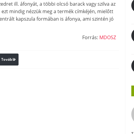
ret ill. áfonyát, a többi olcsó barack vagy szilva az
 ezt mindig nézzük meg a termék címkéjén, mielőtt
ntrált kapszula formában is áfonya, ami szintén jó
Forrás:
MDOSZ
Tovább
Print
T