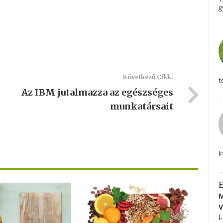
g
Következő Cikk:
t
Az IBM jutalmazza az egészséges
munkatársait
J
E
M
V
[