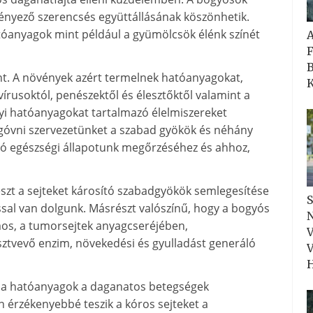
ényező szerencsés együttállásának köszönhetik.
atóanyagok mint például a gyümölcsök élénk színét
F
B
lent. A növények azért termelnek hatóanyagokat,
K
rusoktól, penészektől és élesztőktől valamint a
yi hatóanyagokat tartalmazó élelmiszereket
egóvni szervezetünket a szabad gyökök és néhány
 jó egészségi állapotunk megőrzéséhez és ahhoz,
zt a sejteket károsító szabadgyökök semlegesítése
S
ssal van dolgunk. Másrészt valószínű, hogy a bogyós
N
os, a tumorsejtek anyagcseréjében,
V
ztvevő enzim, növekedési és gyulladást generáló
V
H
k a hatóanyagok a daganatos betegségek
n érzékenyebbé teszik a kóros sejteket a