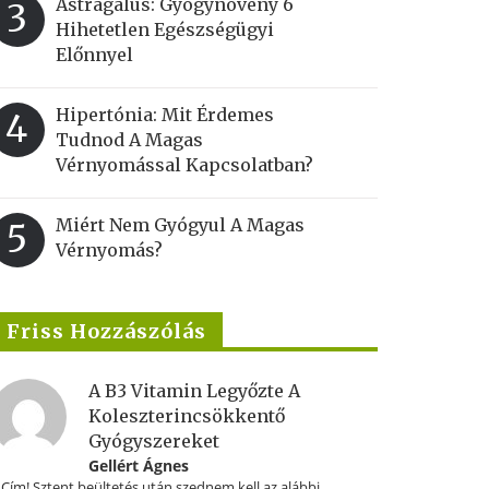
Astragalus: Gyógynövény 6
3
Hihetetlen Egészségügyi
Előnnyel
Hipertónia: Mit Érdemes
4
Tudnod A Magas
Vérnyomással Kapcsolatban?
Miért Nem Gyógyul A Magas
5
Vérnyomás?
Friss Hozzászólás
A B3 Vitamin Legyőzte A
Koleszterincsökkentő
Gyógyszereket
Gellért Ágnes
.Cím! Sztent beültetés után szednem kell az alábbi