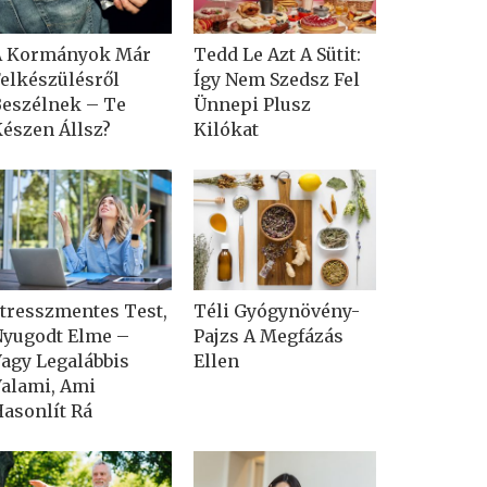
A Kormányok Már
Tedd Le Azt A Sütit:
elkészülésről
Így Nem Szedsz Fel
eszélnek – Te
Ünnepi Plusz
észen Állsz?
Kilókat
tresszmentes Test,
Téli Gyógynövény-
yugodt Elme –
Pajzs A Megfázás
agy Legalábbis
Ellen
alami, Ami
asonlít Rá