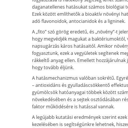
daganatellenes hatásukat számos biológiai t
Ezek között említhetők a bioaktív növényi h
adó flavonoidok, antocianidok és a ligninek.
A „fito” szó görög eredetű, és „növény”-t je
hogy megvédjék magukat a baktériumoktól, ví
napsugárzás káros hatásaitól. Amikor növén
fogyasztunk, ezek a vegyületek segítenek m
rákkeltő anyag ellen. Emellett hozzájárulnak
hogy tovább éljünk.
A hatásmechanizmus valóban sokrétű. Egyrés
– antioxidáns és gyulladáscsökkentő effektu
gyümölcsök hatóanyagai többek között szám
növekedésében és a sejtek osztódásában rés
faktor működésére is hatással vannak.
A legújabb kutatási eredmények szerint eze
kezelésében is segítségünkre lehetnek, hisze