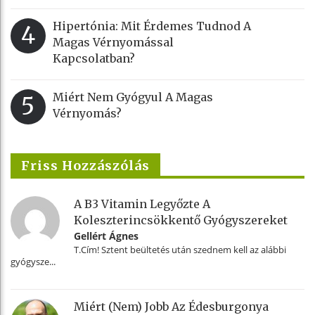
Hipertónia: Mit Érdemes Tudnod A
4
Magas Vérnyomással
Kapcsolatban?
Miért Nem Gyógyul A Magas
5
Vérnyomás?
Friss Hozzászólás
A B3 Vitamin Legyőzte A
Koleszterincsökkentő Gyógyszereket
Gellért Ágnes
T.Cím! Sztent beültetés után szednem kell az alábbi
gyógysze...
Miért (nem) Jobb Az Édesburgonya