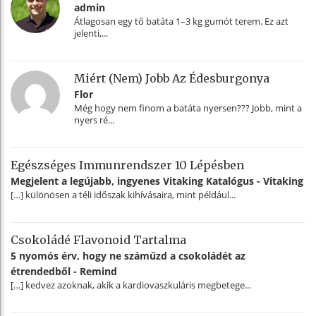
admin
Átlagosan egy tő batáta 1–3 kg gumót terem. Ez azt
jelenti,...
Miért (nem) Jobb Az Édesburgonya
Flor
Még hogy nem finom a batáta nyersen??? Jobb, mint a
nyers ré...
Egészséges Immunrendszer 10 Lépésben
Megjelent a legújabb, ingyenes Vitaking Katalógus - Vitaking
[…] különösen a téli időszak kihívásaira, mint például...
Csokoládé Flavonoid Tartalma
5 nyomós érv, hogy ne száműzd a csokoládét az
étrendedből - Remind
[…] kedvez azoknak, akik a kardiovaszkuláris megbetege...