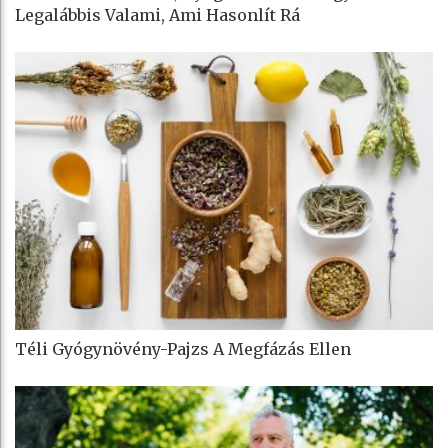
Legalábbis Valami, Ami Hasonlít Rá
Téli Gyógynövény-Pajzs A Megfázás Ellen