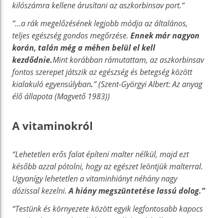
kilószámra kellene árusítani az aszkorbinsav port.“
“…a rák megelőzésének legjobb módja az általános,
teljes egészség gondos megőrzése.
Ennek már nagyon
korán, talán még a méhen belül el kell
kezdődnie.
Mint korábban rámutattam, az aszkorbinsav
fontos szerepet játszik az egészség és betegség között
kialakuló egyensúlyban
.
” (Szent-Györgyi Albert: Az anyag
élő állapota (Magvető 1983))
A vitaminokról
“Lehetetlen erős falat építeni malter nélkül, majd ezt
később azzal pótolni, hogy az egészet leöntjük malterral.
Ugyanígy lehetetlen a vitaminhiányt néhány nagy
dózissal kezelni.
A hiány megszüntetése lassú dolog.”
“Testünk és környezete között egyik legfontosabb kapocs