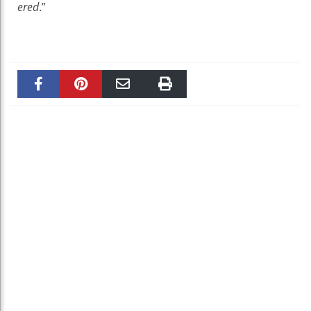
ered
.”
Faceboo
Pinteres
Email
Print
k
t