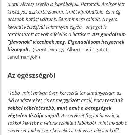
alatti vérzés) esetén is kipróbáljuk. Hatottak. Amikor lett
kristályos aszkorbinsavam, ismét kipróbáltuk, és még
erősebb hatást vártunk. Semmit nem csinált. A nyers
kivonat kétségívül valamilyen egyéb , anyagot is
tartalmazott az volt a felelős a hatásért.
Azt gondoltam
“flavonok” viccelnek meg. Elgondolásom helyesnek
bizonyult.
(Szent-Györgyi Albert – Válogatott
tanulmányok.)
Az egészségről
“
Több, mint hatvan éven keresztül tanulmányoztam az
élő rendszereket, és ez meggyőzött arról, hogy
testünk
sokkal tökéletesebb, mint amit a betegségek
végtelen listája sugall
. A szervezet fogyatékosságai
sokkal kevésbé a velünk született hibákból, mint inkább a
szervezetünkkel szemben elkövetett visszaéléseinkből