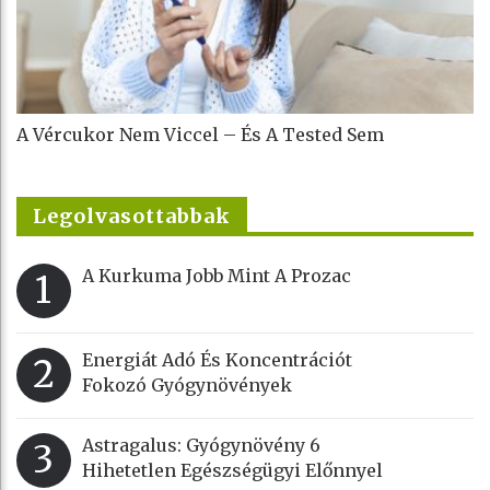
A Vércukor Nem Viccel – És A Tested Sem
Legolvasottabbak
A Kurkuma Jobb Mint A Prozac
1
Energiát Adó És Koncentrációt
2
Fokozó Gyógynövények
Astragalus: Gyógynövény 6
3
Hihetetlen Egészségügyi Előnnyel