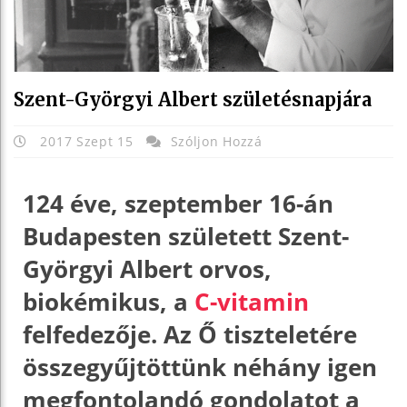
Szent-Györgyi Albert születésnapjára
2017 Szept 15
Szóljon Hozzá
124 éve, szeptember 16-án
Budapesten született Szent-
Györgyi Albert orvos,
biokémikus, a
C-vitamin
felfedezője. Az Ő tiszteletére
összegyűjtöttünk néhány igen
megfontolandó gondolatot a