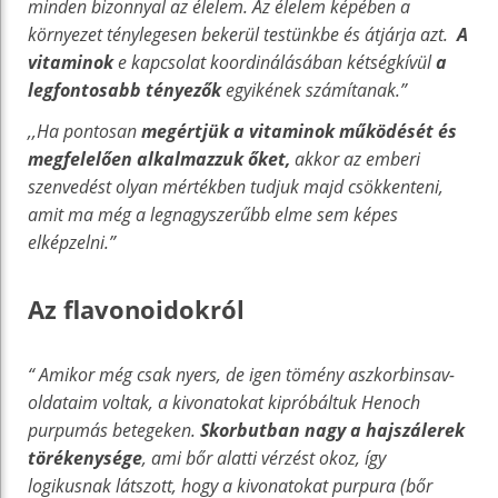
minden bizonnyal az élelem. Az élelem képében a
környezet ténylegesen bekerül testünkbe és átjárja azt.
A
vitaminok
e kapcsolat koordinálásában kétségkívül
a
legfontosabb tényezők
egyikének számítanak.”
,,Ha pontosan
megértjük a vitaminok működését és
megfelelően alkalmazzuk őket,
akkor az emberi
szenvedést olyan mértékben tudjuk majd csökkenteni,
amit ma még a legnagyszerűbb elme sem képes
elképzelni.”
Az flavonoidokról
“ Amikor még csak nyers, de igen tömény aszkorbinsav-
oldataim voltak, a kivonatokat kipróbáltuk Henoch
purpumás betegeken.
Skorbutban nagy a hajszálerek
törékenysége
, ami bőr alatti vérzést okoz, így
logikusnak látszott, hogy a kivonatokat purpura (bőr