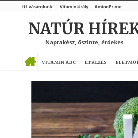
Itt vásárolunk:
Vitaminkirály
AminoPrimo
NATÚR HÍRE
Naprakész, őszinte, érdekes
VITAMIN ABC
ÉTKEZÉS
ÉLETMÓ