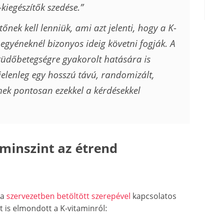
kiegészítők szedése.”
tőnek kell lenniük, ami azt jelenti, hogy a K-
 egyéneknél bizonyos ideig követni fogják. A
 tüdőbetegségre gyakorolt hatására is
 jelenleg egy hosszú távú, randomizált,
znek pontosan ezekkel a kérdésekkel
minszint az étrend
 a
szervezetben betöltött szerepével
kapcsolatos
et is elmondott a K-vitaminról: