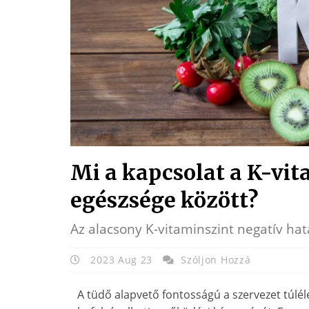
Mi a kapcsolat a K-vit
egészsége között?
Az alacsony K-vitaminszint negatív hat
2023 Aug 23
Szóljon Hozzá
A tüdő alapvető fontosságú a szervezet túlé