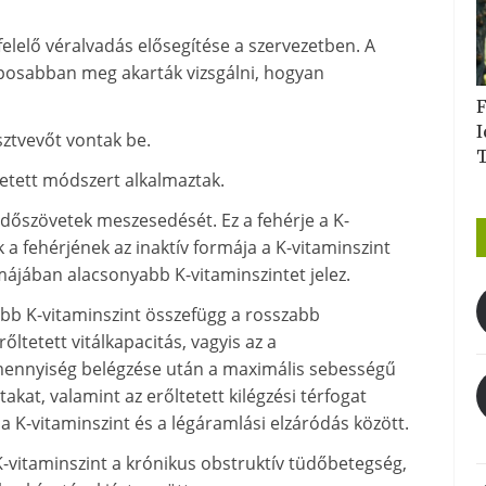
felelő véralvadás elősegítése a szervezetben. A
osabban meg akarták vizsgálni, hogyan
F
I
ztvevőt vontak be.
vetett módszert alkalmaztak.
tüdőszövetek meszesedését. Ez a fehérje a K-
 a fehérjének az inaktív formája a K-vitaminszint
májában alacsonyabb K-vitaminszintet jelez.
abb K-vitaminszint összefügg a rosszabb
ltetett vitálkapacitás, vagyis az a
mennyiség belégzése után a maximális sebességű
kat, valamint az erőltetett kilégzési térfogat
a K-vitaminszint és a légáramlási elzáródás között.
K-vitaminszint a krónikus obstruktív tüdőbetegség,