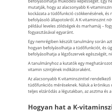
befolyásolhatja működési képességét. Egy n
mutatják, hogy az alacsonyabb K-vitaminszi
kockázata a tüdőfunkció csökkenésének, és 
befolyásoló állapotokról. A K-vitaminszint n
például leveles zöldségek és marhamáj – fogy
fogyasztásával egyaránt.
Egy nemrégiben készült tanulmány során azt v
hogyan befolyásolhatja a tüdőfunkciót, és úg
befolyásolhatja a légzőszervek egészségét, 
A tanulmányhoz a kutatók egy meghatározo
vitamin szintjének indikátoraként.
Az alacsonyabb K-vitaminszinttel rendelkező
tüdőfunkciós méréseknek. Náluk a krónikus o
teljes elzáródás a légutakban, az asztma és a
Hogyan hat a K-vitaminszi