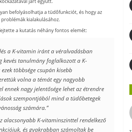
ockázatával járt együtt.
gyan befolyásolhatja a tüdőfunkciót, és hogy az
i problémák kialakulásához.
fejtette a kutatás néhány fontos elemét:
és a K-vitamin iránt a véralvadásban
g kevés tanulmány foglalkozott a K-
s ezek többsége csupán kisebb
zerettük volna a témát egy nagyobb
l ennek nagy jelentősége lehet az étrendre
nlások szempontjából mind a tüdőbetegek
lvánosság számára.”
z alacsonyabb K-vitaminszinttel rendelkező
unkciójuk, és gyakrabban számoltak be
T