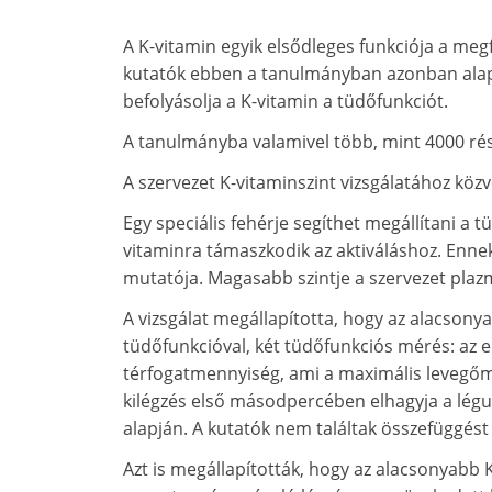
A K-vitamin egyik elsődleges funkciója a meg
kutatók ebben a tanulmányban azonban alap
befolyásolja a K-vitamin a tüdőfunkciót.
A tanulmányba valamivel több, mint 4000 rés
A szervezet K-vitaminszint vizsgálatához köz
Egy speciális fehérje segíthet megállítani a 
vitaminra támaszkodik az aktiváláshoz. Ennek
mutatója. Magasabb szintje a szervezet plaz
A vizsgálat megállapította, hogy az alacsony
tüdőfunkcióval, két tüdőfunkciós mérés: az erő
térfogatmennyiség, ami a maximális levegő
kilégzés első másodpercében elhagyja a léguta
alapján. A kutatók nem találtak összefüggést 
Azt is megállapították, hogy az alacsonyabb 