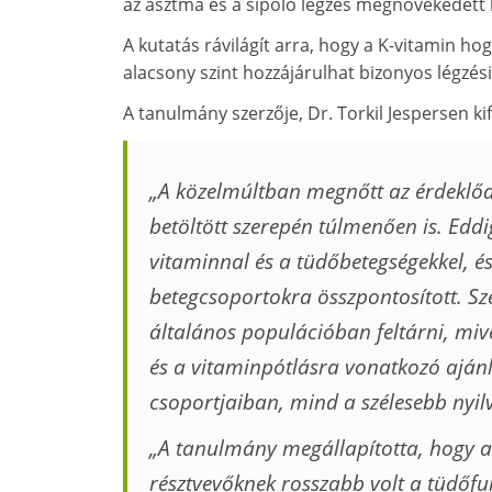
az asztma és a sípoló légzés megnövekedett k
A kutatás rávilágít arra, hogy a K-vitamin ho
alacsony szint hozzájárulhat bizonyos légzés
A tanulmány szerzője, Dr. Torkil Jespersen ki
„A közelmúltban megnőtt az érdeklőd
betöltött szerepén túlmenően is. Eddi
vitaminnal és a tüdőbetegségekkel, é
betegcsoportokra összpontosított. S
általános populációban feltárni, mive
és a vitaminpótlásra vonatkozó ajá
csoportjaiban, mind a szélesebb nyi
„A tanulmány megállapította, hogy a
résztvevőknek rosszabb volt a tüdőf