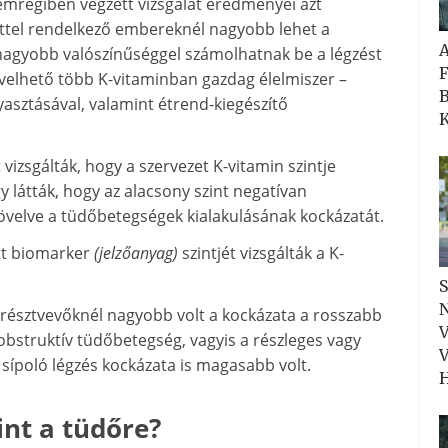
emrégiben végzett vizsgálat eredményei azt
nttel rendelkező embereknél nagyobb lehet a
nagyobb valószínűséggel számolhatnak be a légzést
F
övelhető több K-vitaminban gazdag élelmiszer –
B
asztásával, valamint étrend-kiegészítő
K
izsgálták, hogy a szervezet K-vitamin szintje
y látták, hogy az alacsony szint negatívan
növelve a tüdőbetegségek kialakulásának kockázatát.
tt biomarker
(jelzőanyag)
szintjét vizsgálták a K-
S
N
 résztvevőknél nagyobb volt a kockázata a rosszabb
V
bstruktív tüdőbetegség, vagyis a részleges vagy
V
 sípoló légzés kockázata is magasabb volt.
H
nt a tüdőre?