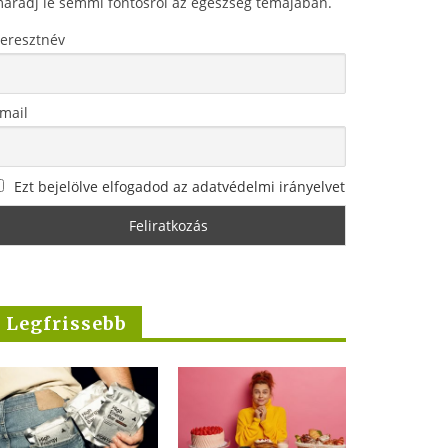
aradj le semmi fontosról az egészség témájában.
eresztnév
mail
Ezt bejelölve elfogadod az adatvédelmi irányelvet
Legfrissebb