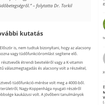
g
dőbetegségről.” – folytatta Dr. Torkil
további kutatás
t
Először is, nem tudtuk bizonyítani, hogy az alacsony
kozna vagy tüdőfunkcióromlást segítene elő.
résztvevők étrendi beviteléről vagy a K-vitamin
ntű válaszmegtagadás és alacsony volt a részvétel,
J
észtvevő tüdőfunkció-mérése volt meg a 4000-ből.
E
y területről, Nagy-Koppenhága nyugati részéről
M
 többsége kaukázusi volt. A jövőbeni tanulmányok
V
[