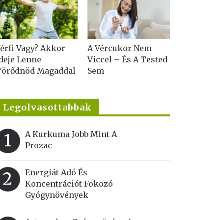
érfi Vagy? Akkor
A Vércukor Nem
deje Lenne
Viccel – És A Tested
Törődnöd Magaddal
Sem
Legolvasottabbak
A Kurkuma Jobb Mint A
1
Prozac
Energiát Adó És
2
Koncentrációt Fokozó
Gyógynövények