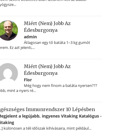
yógysze...
Miért (nem) Jobb Az
Édesburgonya
admin
Átlagosan egy tő batáta 1–3 kg gumót
erem. Ez azt jelenti,...
Miért (nem) Jobb Az
Édesburgonya
Flor
Még hogy nem finom a batáta nyersen???
obb, mint a nyers ré...
gészséges Immunrendszer 10 Lépésben
egjelent a legújabb, ingyenes Vitaking Katalógus -
itaking
…] különösen a téli időszak kihívásaira, mint például...