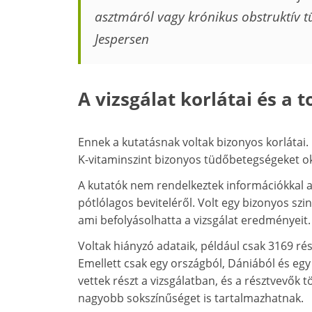
asztmáról vagy krónikus obstruktív tü
Jespersen
A vizsgálat korlátai és a 
Ennek a kutatásnak voltak bizonyos korlátai. 
K-vitaminszint bizonyos tüdőbetegségeket o
A kutatók nem rendelkeztek információkkal a 
pótlólagos beviteléről. Volt egy bizonyos szi
ami befolyásolhatta a vizsgálat eredményeit.
Voltak hiányzó adataik, például csak 3169 r
Emellett csak egy országból, Dániából és eg
vettek részt a vizsgálatban, és a résztvevők
nagyobb sokszínűséget is tartalmazhatnak.