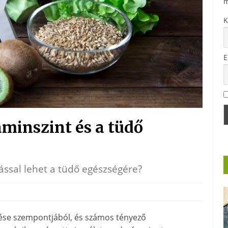
m
K
E
aminszint és a tüdő
ással lehet a tüdő egészségére?
lése szempontjából, és számos tényező