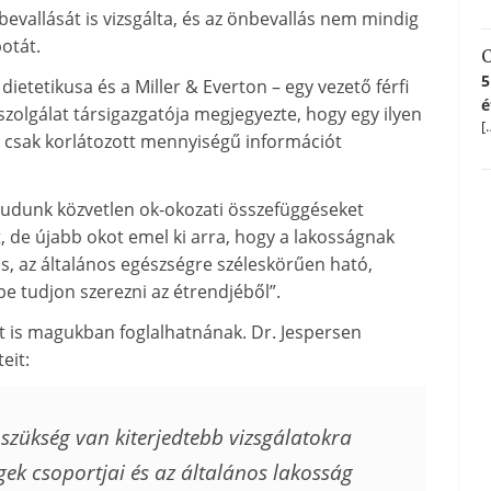
evallását is vizsgálta, és az önbevallás nem mindig
otát.
C
5
 dietetikusa és a Miller & Everton – egy vezető férfi
é
szolgálat társigazgatója megjegyezte, hogy egy ilyen
[
, csak korlátozott mennyiségű információt
tudunk közvetlen ok-okozati összefüggéseket
, de újabb okot emel ki arra, hogy a lakosságnak
ás, az általános egészségre széleskörűen ható,
e tudjon szerezni az étrendjéből”.
t is magukban foglalhatnának. Dr. Jespersen
eit:
szükség van kiterjedtebb vizsgálatokra
ek csoportjai és az általános lakosság