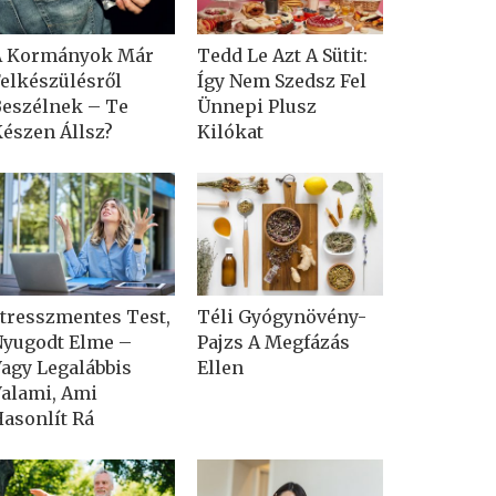
A Kormányok Már
Tedd Le Azt A Sütit:
elkészülésről
Így Nem Szedsz Fel
eszélnek – Te
Ünnepi Plusz
észen Állsz?
Kilókat
tresszmentes Test,
Téli Gyógynövény-
yugodt Elme –
Pajzs A Megfázás
agy Legalábbis
Ellen
alami, Ami
asonlít Rá