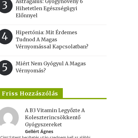
Astragalus: Gyógynövény 6
3
Hihetetlen Egészségügyi
Előnnyel
Hipertónia: Mit Érdemes
4
Tudnod A Magas
Vérnyomással Kapcsolatban?
Miért Nem Gyógyul A Magas
5
Vérnyomás?
Friss Hozzászólás
A B3 Vitamin Legyőzte A
Koleszterincsökkentő
Gyógyszereket
Gellért Ágnes
.Cím! Sztent beültetés után szednem kell az alábbi