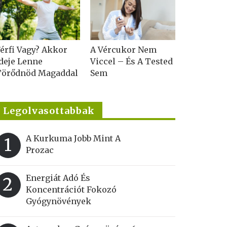
érfi Vagy? Akkor
A Vércukor Nem
deje Lenne
Viccel – És A Tested
Törődnöd Magaddal
Sem
Legolvasottabbak
A Kurkuma Jobb Mint A
1
Prozac
Energiát Adó És
2
Koncentrációt Fokozó
Gyógynövények