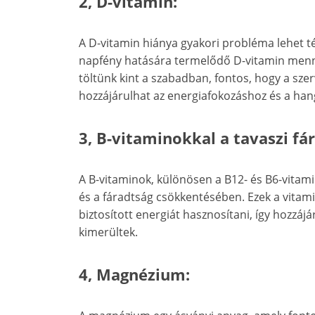
2, D-vitamin:
A D-vitamin hiánya gyakori probléma lehet té
napfény hatására termelődő D-vitamin menny
töltünk kint a szabadban, fontos, hogy a sze
hozzájárulhat az energiafokozáshoz és a hang
3, B-vitaminokkal a tavaszi fá
A B-vitaminok, különösen a B12- és B6-vitam
és a fáradtság csökkentésében. Ezek a vitami
biztosított energiát hasznosítani, így hozzá
kimerültek.
4, Magnézium: