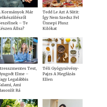
A Kormányok Már
Tedd Le Azt A Sütit:
elkészülésről
Így Nem Szedsz Fel
eszélnek – Te
Ünnepi Plusz
észen Állsz?
Kilókat
tresszmentes Test,
Téli Gyógynövény-
yugodt Elme –
Pajzs A Megfázás
agy Legalábbis
Ellen
alami, Ami
asonlít Rá