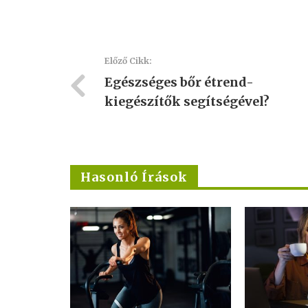
Előző Cikk:
Egészséges bőr étrend-
kiegészítők segítségével?
Hasonló Írások