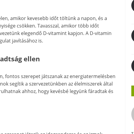
len, amikor kevesebb időt töltünk a napon, és a
isége csökken. Tavasszal, amikor több időt
rvezetünk elegendő D-vitamint kapjon. A D-vitamin
ulat javításához is.
radtság ellen
in, fontos szerepet játszanak az energiatermelésben
nok segítik a szervezetünkben az élelmiszerek által
járulhatnak ahhoz, hogy kevésbé legyünk fáradtak és
T