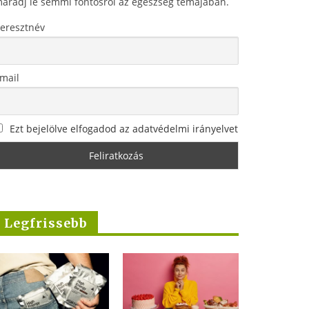
aradj le semmi fontosról az egészség témájában.
eresztnév
mail
Ezt bejelölve elfogadod az adatvédelmi irányelvet
Legfrissebb