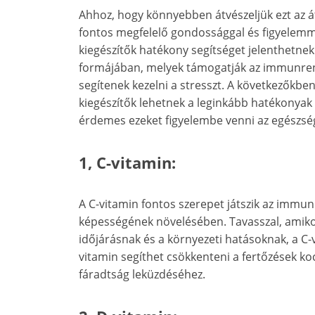
Ahhoz, hogy könnyebben átvészeljük ezt az á
fontos megfelelő gondossággal és figyelemme
kiegészítők hatékony segítséget jelenthetn
formájában, melyek támogatják az immunrend
segítenek kezelni a stresszt. A következőkben
kiegészítők lehetnek a leginkább hatékonyak 
érdemes ezeket figyelembe venni az egészsé
1, C-vitamin:
A C-vitamin fontos szerepet játszik az immun
képességének növelésében. Tavasszal, amiko
időjárásnak és a környezeti hatásoknak, a C-
vitamin segíthet csökkenteni a fertőzések ko
fáradtság leküzdéséhez.