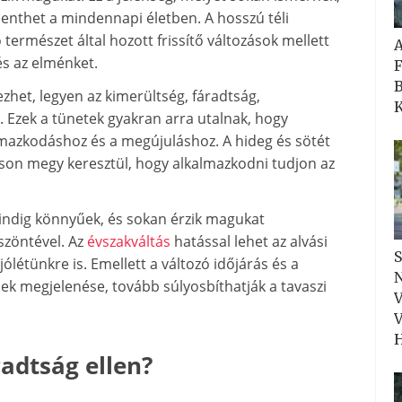
elenthet a mindennapi életben. A hosszú téli
természet által hozott frissítő változások mellett
és az elménket.
F
B
zhet, legyen az kimerültség, fáradtság,
K
. Ezek a tünetek gyakran arra utalnak, hogy
lmazkodáshoz és a megújuláshoz. A hideg és sötét
son megy keresztül, hogy alkalmazkodni tudjon az
ndig könnyűek, és sokan érzik magukat
szöntével. Az
évszakváltás
hatással lehet az alvási
S
ólétünkre is. Emellett a változó időjárás és a
N
nek megjelenése, tovább súlyosbíthatják a tavaszi
V
V
H
radtság ellen?