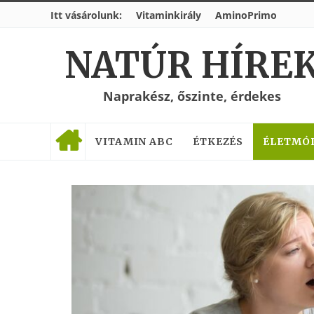
Itt vásárolunk:
Vitaminkirály
AminoPrimo
NATÚR HÍRE
Naprakész, őszinte, érdekes
VITAMIN ABC
ÉTKEZÉS
ÉLETMÓ