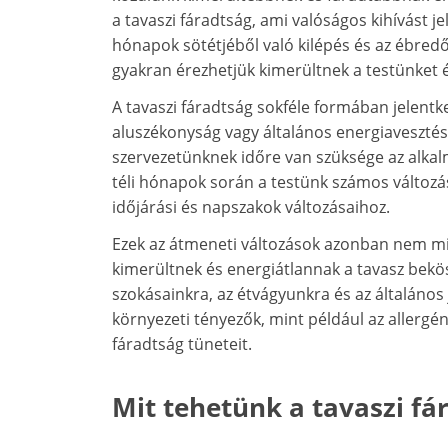
a tavaszi fáradtság, ami valóságos kihívást j
hónapok sötétjéből való kilépés és az ébredő 
gyakran érezhetjük kimerültnek a testünket 
A tavaszi fáradtság sokféle formában jelentke
aluszékonyság vagy általános energiavesztés
szervezetünknek időre van szüksége az alka
téli hónapok során a testünk számos változá
időjárási és napszakok változásaihoz.
Ezek az átmeneti változások azonban nem mi
kimerültnek és energiátlannak a tavasz bekö
szokásainkra, az étvágyunkra és az általános j
környezeti tényezők, mint például az allergé
fáradtság tüneteit.
Mit tehetünk a tavaszi fá