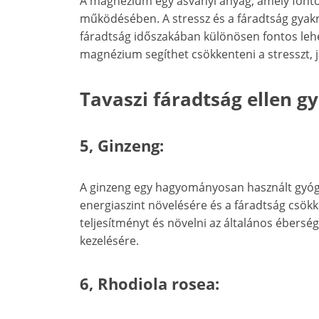
A magnézium egy ásványi anyag, amely fontos
működésében. A stressz és a fáradtság gyak
fáradtság időszakában különösen fontos lehe
magnézium segíthet csökkenteni a stresszt, ja
Tavaszi fáradtság ellen 
5, Ginzeng:
A ginzeng egy hagyományosan használt gyóg
energiaszint növelésére és a fáradtság csökke
teljesítményt és növelni az általános ébersége
kezelésére.
6, Rhodiola rosea: