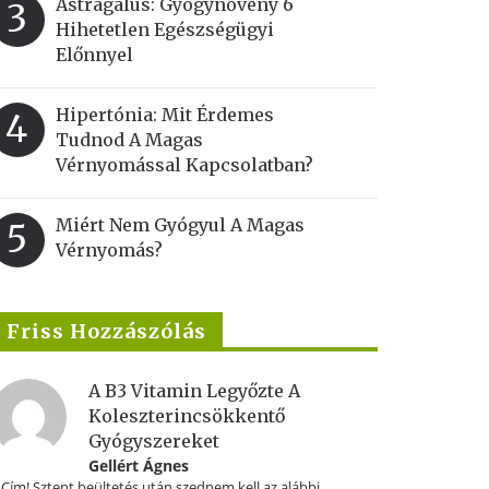
Astragalus: Gyógynövény 6
3
Hihetetlen Egészségügyi
Előnnyel
Hipertónia: Mit Érdemes
4
Tudnod A Magas
Vérnyomással Kapcsolatban?
Miért Nem Gyógyul A Magas
5
Vérnyomás?
Friss Hozzászólás
A B3 Vitamin Legyőzte A
Koleszterincsökkentő
Gyógyszereket
Gellért Ágnes
.Cím! Sztent beültetés után szednem kell az alábbi