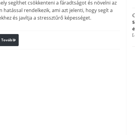
ly segíthet csökkenteni a fáradtságot és növelni az
 hatással rendelkezik, ami azt jelenti, hogy segít a
C
khez és javítja a stressztűrő képességet.
5
é
[
Tovább
Print