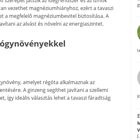
 szerepet játszik az idegrendszer és az izmok
g
ran vezethet magnéziumhiányhoz, ezért a tavaszi
t a megfelelő magnéziumbevitel biztosítása. A
vítani az alvást és növelni az energiaszintet.
gyógynövényekkel
t
ynövény, amelyet régóta alkalmaznak az
ntésére. A ginzeng segíthet javítani a szellemi
J
t, így ideális választás lehet a tavaszi fáradtság
E
M
V
[