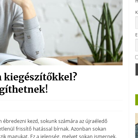
m
K
E
n kiegészítőkkel?
gíthetnek!
n ébredezni kezd, sokunk számára az újraéledő
lenül frissítő hatással bírnak. Azonban sokan
ik magukat. Ez a jelenség, melyet sokan ismernek,