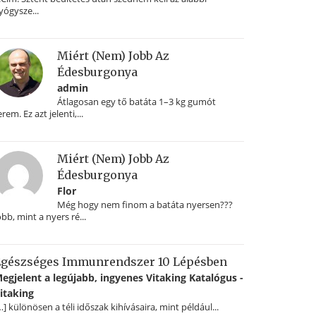
yógysze...
Miért (nem) Jobb Az
Édesburgonya
admin
Átlagosan egy tő batáta 1–3 kg gumót
erem. Ez azt jelenti,...
Miért (nem) Jobb Az
Édesburgonya
Flor
Még hogy nem finom a batáta nyersen???
obb, mint a nyers ré...
gészséges Immunrendszer 10 Lépésben
egjelent a legújabb, ingyenes Vitaking Katalógus -
itaking
…] különösen a téli időszak kihívásaira, mint például...