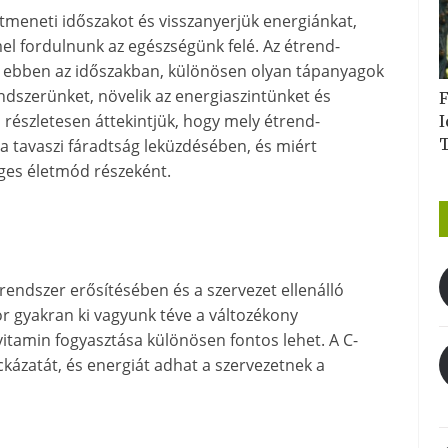
tmeneti időszakot és visszanyerjük energiánkat,
l fordulnunk az egészségünk felé. Az étrend-
ek ebben az időszakban, különösen olyan tápanyagok
szerünket, növelik az energiaszintünket és
F
 részletesen áttekintjük, hogy mely étrend-
I
a tavaszi fáradtság leküzdésében, és miért
ges életmód részeként.
rendszer erősítésében és a szervezet ellenálló
r gyakran ki vagyunk téve a változékony
vitamin fogyasztása különösen fontos lehet. A C-
ckázatát, és energiát adhat a szervezetnek a