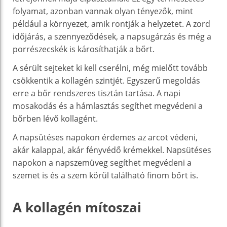
folyamat, azonban vannak olyan tényezők, mint
például a környezet, amik rontják a helyzetet. A zord
időjárás, a szennyeződések, a napsugárzás és még a
porrészecskék is károsíthatják a bőrt.
A sérült sejteket ki kell cserélni, még mielőtt tovább
csökkentik a kollagén szintjét. Egyszerű megoldás
erre a bőr rendszeres tisztán tartása. A napi
mosakodás és a hámlasztás segíthet megvédeni a
bőrben lévő kollagént.
A napsütéses napokon érdemes az arcot védeni,
akár kalappal, akár fényvédő krémekkel. Napsütéses
napokon a napszemüveg segíthet megvédeni a
szemet is és a szem körül található finom bőrt is.
A kollagén mítoszai