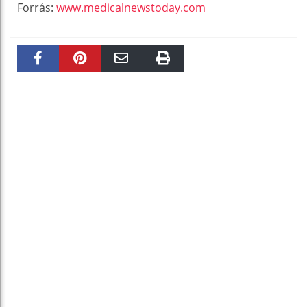
Forrás:
www.medicalnewstoday.com
Faceboo
Pinteres
Email
Print
k
t