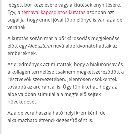
leégett bőr kezelésére vagy a kiütések enyhítésére.
Egy, a
témával kapcsolatos kutatás
azonban azt
sugallja, hogy ennél jóval több előnye is van az aloe
verának.
A kutatás során már a bőrkárosodás megjelenése
előtt egy
Aloe szterin
nevű aloe kivonatot adtak az
embereknek.
Az eredmények azt mutatták, hogy a hialuronsav és
a kollagén termelése csaknem megkétszereződött a
résztvevők szervezetében. Jelentősen csökkentek
továbbá az arc ráncai is. Úgy tűnik tehát, hogy az
aloe valóban stimulálja a megfelelő sejtek
növekedését.
Az aloe vera használható helyi krémként, de
alkalmazható étrend-kiegészítőként is.