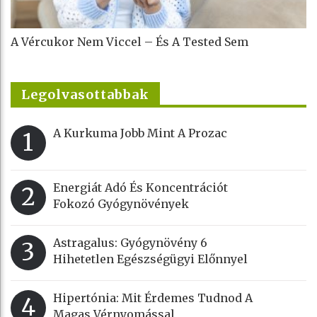
A Vércukor Nem Viccel – És A Tested Sem
Legolvasottabbak
A Kurkuma Jobb Mint A Prozac
1
Energiát Adó És Koncentrációt
2
Fokozó Gyógynövények
Astragalus: Gyógynövény 6
3
Hihetetlen Egészségügyi Előnnyel
Hipertónia: Mit Érdemes Tudnod A
4
Magas Vérnyomással