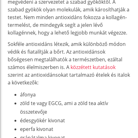
megvédeni a szervezetet a szabad gyököktől. A
szabad gyökök olyan molekulák, amik károsíthatják a
testet. Nem minden antioxidáns fokozza a kollagén-
termelést, de mindegyik segít a jelen lévő
kollagénnek, hogy a lehető legjobb munkát végezze.
Sokféle antioxidáns létezik, amik különböző módon
védik és fiatalítják a bőrt. Az antioxidánsok
bőségesen megtalálhatók a természetben, ezáltal
számos élelmiszerben is. A
közzétett kutatások
szerint az antioxidánsokat tartalmazó ételek és italok
a következők:
áfonya
zöld te vagy EGCG, ami a zöld tea aktív
összetevője
édesgyökér kivonat
eperfa kivonat
gránátalma kivonat