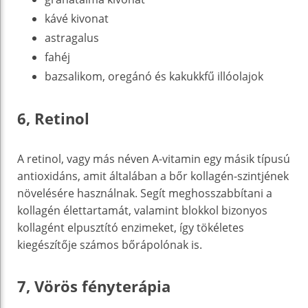
kávé kivonat
astragalus
fahéj
bazsalikom, oregánó és kakukkfű illóolajok
6, Retinol
A retinol, vagy más néven A-vitamin egy másik típusú
antioxidáns, amit általában a bőr kollagén-szintjének
növelésére használnak. Segít meghosszabbítani a
kollagén élettartamát, valamint blokkol bizonyos
kollagént elpusztító enzimeket, így tökéletes
kiegészítője számos bőrápolónak is.
7, Vörös fényterápia