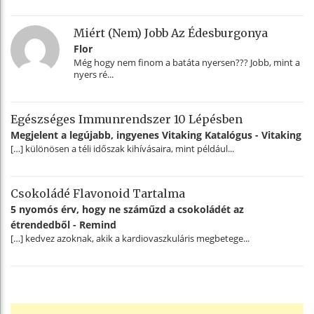
Miért (nem) Jobb Az Édesburgonya
Flor
Még hogy nem finom a batáta nyersen??? Jobb, mint a
nyers ré...
Egészséges Immunrendszer 10 Lépésben
Megjelent a legújabb, ingyenes Vitaking Katalógus - Vitaking
[…] különösen a téli időszak kihívásaira, mint például...
Csokoládé Flavonoid Tartalma
5 nyomós érv, hogy ne száműzd a csokoládét az
étrendedből - Remind
[…] kedvez azoknak, akik a kardiovaszkuláris megbetege...