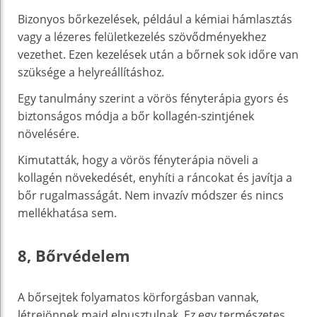
Bizonyos bőrkezelések, például a kémiai hámlasztás
vagy a lézeres felületkezelés szövődményekhez
vezethet. Ezen kezelések után a bőrnek sok időre van
szüksége a helyreállításhoz.
Egy tanulmány szerint a vörös fényterápia gyors és
biztonságos módja a bőr kollagén-szintjének
növelésére.
Kimutatták, hogy a vörös fényterápia növeli a
kollagén növekedését, enyhíti a ráncokat és javítja a
bőr rugalmasságát. Nem invazív módszer és nincs
mellékhatása sem.
8, Bőrvédelem
A bőrsejtek folyamatos körforgásban vannak,
létrejönnek majd elpusztulnak. Ez egy természetes