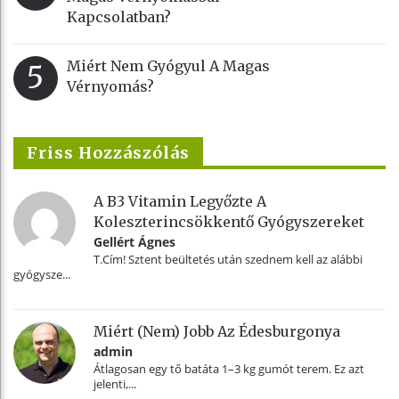
Kapcsolatban?
Miért Nem Gyógyul A Magas
5
Vérnyomás?
Friss Hozzászólás
A B3 Vitamin Legyőzte A
Koleszterincsökkentő Gyógyszereket
Gellért Ágnes
T.Cím! Sztent beültetés után szednem kell az alábbi
gyógysze...
Miért (nem) Jobb Az Édesburgonya
admin
Átlagosan egy tő batáta 1–3 kg gumót terem. Ez azt
jelenti,...