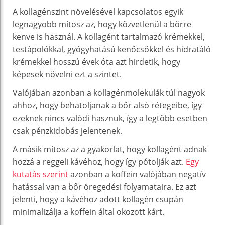
A kollagénszint növelésével kapcsolatos egyik
legnagyobb mítosz az, hogy közvetlenül a bőrre
kenve is használ. A kollagént tartalmazó krémekkel,
testápolókkal, gyógyhatású kenőcsökkel és hidratáló
krémekkel hosszú évek óta azt hirdetik, hogy
képesek növelni ezt a szintet.
Valójában azonban a kollagénmolekulák túl nagyok
ahhoz, hogy behatoljanak a bőr alsó rétegeibe, így
ezeknek nincs valódi hasznuk, így a legtöbb esetben
csak pénzkidobás jelentenek.
A másik mítosz az a gyakorlat, hogy kollagént adnak
hozzá a reggeli kávéhoz, hogy így pótolják azt.
Egy
kutatás szerint
azonban a koffein valójában negatív
hatással van a bőr öregedési folyamataira. Ez azt
jelenti, hogy a kávéhoz adott kollagén csupán
minimalizálja a koffein által okozott kárt.