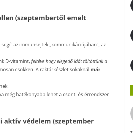
ellen (szeptembertől emelt
segít az immunsejtek „kommunikációjában”, az
nk D-vitamint,
feltéve hogy elegedő időt töltöttünk a
osan csökken. A raktárkészlet sokaknál
már
nek.
va még hatékonyabb lehet a csont- és érrendszer
ni aktív védelem (szeptember
T