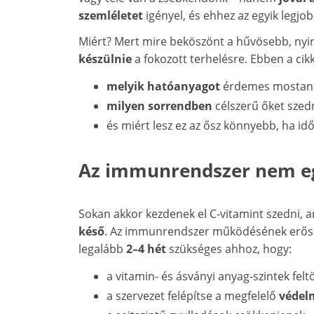
szemléletet
igényel, és ehhez az egyik legjo
Miért? Mert mire beköszönt a hűvösebb, nyi
készülnie
a fokozott terhelésre. Ebben a ci
melyik hatóanyagot
érdemes mostant
milyen sorrendben
célszerű őket szedn
és miért lesz ez az ősz könnyebb, ha i
Az immunrendszer nem egy
Sokan akkor kezdenek el C-vitamint szedni, 
késő
. Az immunrendszer működésének erős
legalább
2–4 hét
szükséges ahhoz, hogy:
a vitamin- és ásványi anyag-szintek felt
a szervezet felépítse a megfelelő
védel