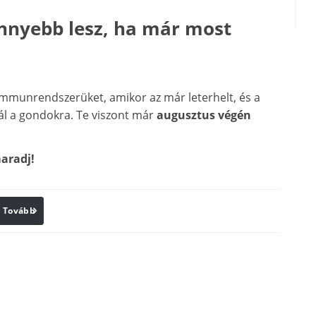
önnyebb lesz, ha már most
 immunrendszerüket, amikor az már leterhelt, és a
ál a gondokra. Te viszont már
augusztus végén
aradj!
Tovább
Print