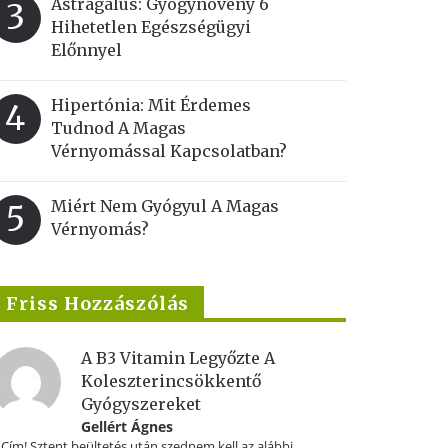
Astragalus: Gyógynövény 6
3
Hihetetlen Egészségügyi
Előnnyel
Hipertónia: Mit Érdemes
4
Tudnod A Magas
Vérnyomással Kapcsolatban?
Miért Nem Gyógyul A Magas
5
Vérnyomás?
Friss Hozzászólás
A B3 Vitamin Legyőzte A
Koleszterincsökkentő
Gyógyszereket
Gellért Ágnes
.Cím! Sztent beültetés után szednem kell az alábbi