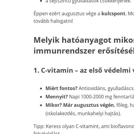
a sejtszintű gyulladások csökkenjenek.
Éppen ezért augusztus vége a
kulcspont
. M
tovább halogatni!
Melyik hatóanyagot mikor
immunrendszer erősítésé
1. C-vitamin – az első védelmi
Miért fontos?
Antioxidáns, gyulladásc
Mennyit?
Napi 1000-2000 mg fenntartá
Mikor?
Már augusztus végén
, főleg,
(iskolakezdés, munkahelyi hajtás).
Tipp: Keress olyan C-vitamint, ami bioflavono
felszívódást.