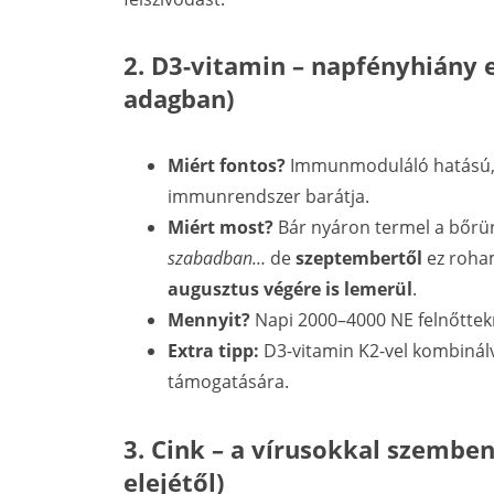
2. D3-vitamin – napfényhiány 
adagban)
Miért fontos?
Immunmoduláló hatású, 
immunrendszer barátja.
Miért most?
Bár nyáron termel a bőrü
szabadban…
de
szeptembertől
ez roham
augusztus végére is lemerül
.
Mennyit?
Napi 2000–4000 NE felnőttek
Extra tipp:
D3-vitamin K2-vel kombinál
támogatására.
3. Cink – a vírusokkal szembe
elejétől)