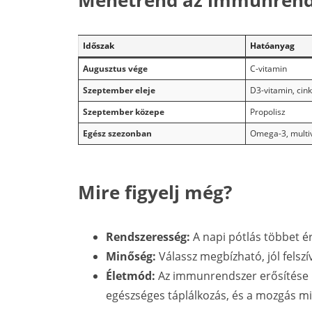
Menetrend az immunrends
Időszak
Hatóanyag
Augusztus vége
C-vitamin
Szeptember eleje
D3-vitamin, cink
Szeptember közepe
Propolisz
Egész szezonban
Omega-3, multiv
Mire figyelj még?
Rendszeresség:
A napi pótlás többet ér
Minőség:
Válassz megbízható, jól felsz
Életmód:
Az immunrendszer erősítése n
egészséges táplálkozás, és a mozgás mi