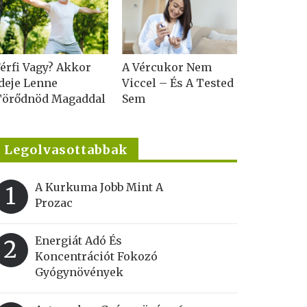
érfi Vagy? Akkor
A Vércukor Nem
deje Lenne
Viccel – És A Tested
Törődnöd Magaddal
Sem
Legolvasottabbak
A Kurkuma Jobb Mint A
1
Prozac
Energiát Adó És
2
Koncentrációt Fokozó
Gyógynövények