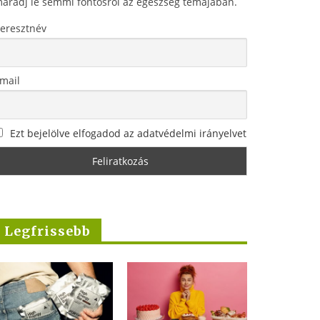
aradj le semmi fontosról az egészség témájában.
eresztnév
mail
Ezt bejelölve elfogadod az adatvédelmi irányelvet
Legfrissebb