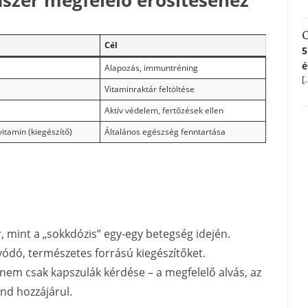
zer megfelelő erősítéséhez
C
Cél
5
é
Alapozás, immuntréning
[
Vitaminraktár feltöltése
Aktív védelem, fertőzések ellen
itamin (kiegészítő)
Általános egészség fenntartása
, mint a „sokkdózis” egy-egy betegség idején.
ívódó, természetes forrású kiegészítőket.
em csak kapszulák kérdése – a megfelelő alvás, az
nd hozzájárul.