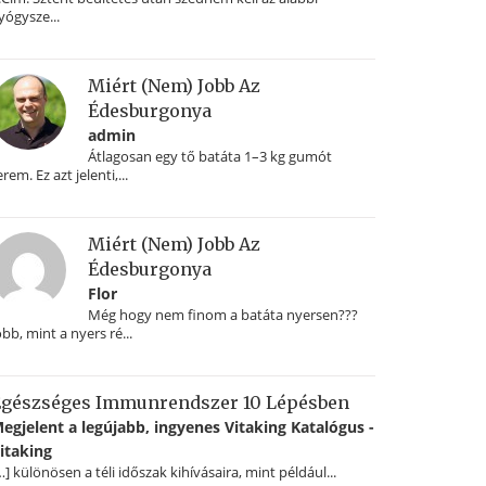
yógysze...
Miért (nem) Jobb Az
Édesburgonya
admin
Átlagosan egy tő batáta 1–3 kg gumót
erem. Ez azt jelenti,...
Miért (nem) Jobb Az
Édesburgonya
Flor
Még hogy nem finom a batáta nyersen???
obb, mint a nyers ré...
gészséges Immunrendszer 10 Lépésben
egjelent a legújabb, ingyenes Vitaking Katalógus -
itaking
…] különösen a téli időszak kihívásaira, mint például...