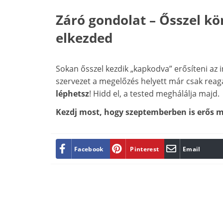
Záró gondolat – Ősszel k
elkezded
Sokan ősszel kezdik „kapkodva” erősíteni az
szervezet a megelőzés helyett már csak reag
léphetsz
! Hidd el, a tested meghálálja majd.
Kezdj most, hogy szeptemberben is erős m
Facebook
Pinterest
Email