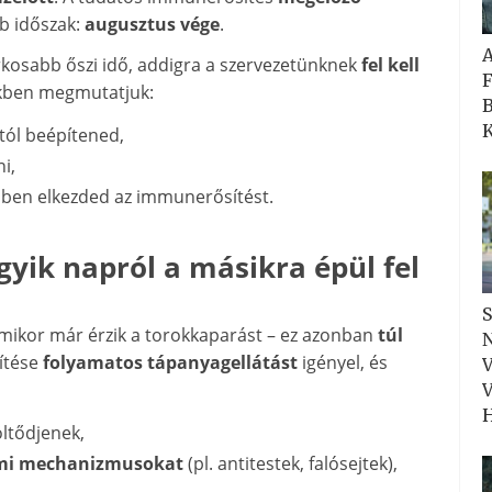
bb időszak:
augusztus vége
.
rkosabb őszi idő, addigra a szervezetünknek
fel kell
F
kkben megmutatjuk:
B
K
ól beépítened,
i,
dőben elkezded az immunerősítést.
ik napról a másikra épül fel
S
amikor már érzik a torokkaparást – ez azonban
túl
N
ítése
folyamatos tápanyagellátást
igényel, és
V
V
H
öltődjenek,
mi mechanizmusokat
(pl. antitestek, falósejtek),