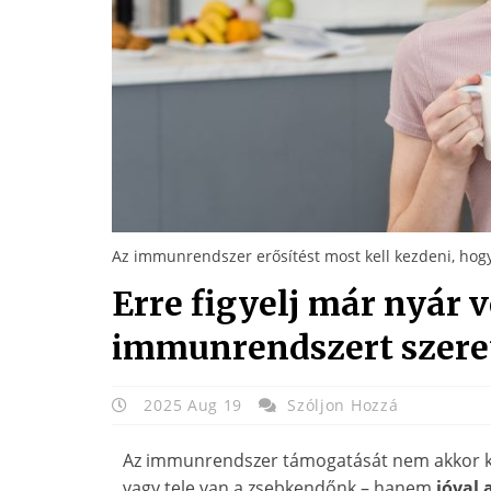
Az immunrendszer erősítést most kell kezdeni, hog
Erre figyelj már nyár 
immunrendszert szeret
2025 Aug 19
Szóljon Hozzá
Az immunrendszer támogatását nem akkor ke
vagy tele van a zsebkendőnk – hanem
jóval 