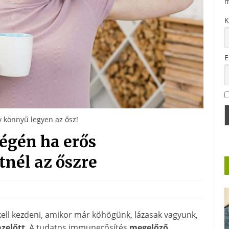
m
K
E
y könnyű legyen az ősz!
végén ha erős
nél az őszre
ll kezdeni, amikor már köhögünk, lázasak vagyunk,
azelőtt
. A tudatos immunerősítés
megelőző