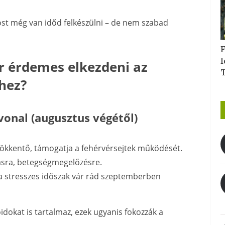
ost még van időd felkészülni – de nem szabad
F
I
 érdemes elkezdeni az
hez?
 vonal (augusztus végétől)
sökkentő, támogatja a fehérvérsejtek működését.
sra, betegségmegelőzésre.
 ha stresszes időszak vár rád szeptemberben
idokat is tartalmaz, ezek ugyanis fokozzák a