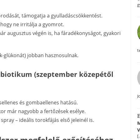
g
orodását, támogatja a gyulladáscsökkentést.
ogy ne irritálja a gyomrot.
már augusztus végén is, ha fáradékonyságot, gyakori
t
cink-glükonát) jobban hasznosulnak.
tibiotikum (szeptember közepétől
J
usellenes és gombaellenes hatású.
kor már nagyobb a fertőzések esélye.
E
pray – ideális torokfájás első jeleinél is.
M
V
[