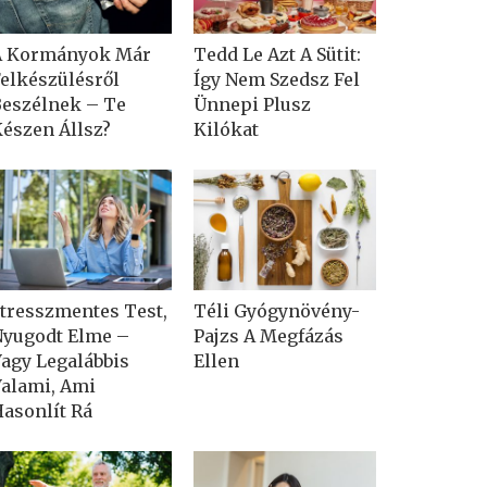
A Kormányok Már
Tedd Le Azt A Sütit:
elkészülésről
Így Nem Szedsz Fel
eszélnek – Te
Ünnepi Plusz
észen Állsz?
Kilókat
tresszmentes Test,
Téli Gyógynövény-
yugodt Elme –
Pajzs A Megfázás
agy Legalábbis
Ellen
alami, Ami
asonlít Rá