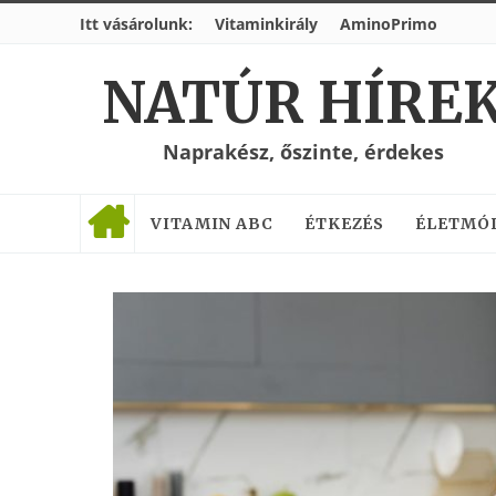
Itt vásárolunk:
Vitaminkirály
AminoPrimo
NATÚR HÍRE
Naprakész, őszinte, érdekes
VITAMIN ABC
ÉTKEZÉS
ÉLETMÓ