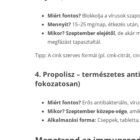
Miért fontos?
Blokkolja a vírusok szap
Mennyit?
15–25 mg/nap, étkezés után, h
Mikor?
Szeptember elejétől
, de akár 
megfázást tapasztaltál.
Tipp: A cink szerves formái (pl. cink-citrát, 
4. Propolisz – természetes an
fokozatosan)
Miért fontos?
Erős antibakteriális, vír
Mikor?
Szeptember közepe-vége
, ami
Alkalmazási forma:
Cseppek, tabletta, s