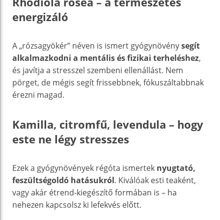
Rhodiola rosea – a természetes
energizáló
A „rózsagyökér” néven is ismert gyógynövény
segít
alkalmazkodni a mentális és fizikai terheléshez
,
és javítja a stresszel szembeni ellenállást. Nem
pörget, de mégis segít frissebbnek, fókuszáltabbnak
érezni magad.
Kamilla, citromfű, levendula – hogy
este ne légy stresszes
Ezek a gyógynövények régóta ismertek
nyugtató,
feszültségoldó hatásukról
. Kiválóak esti teaként,
vagy akár étrend-kiegészítő formában is – ha
nehezen kapcsolsz ki lefekvés előtt.