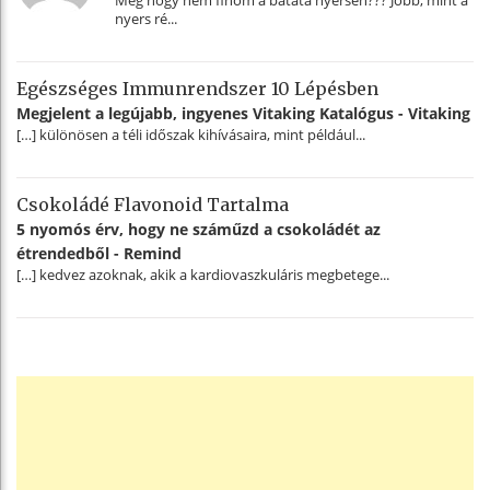
nyers ré...
Egészséges Immunrendszer 10 Lépésben
Megjelent a legújabb, ingyenes Vitaking Katalógus - Vitaking
[…] különösen a téli időszak kihívásaira, mint például...
Csokoládé Flavonoid Tartalma
5 nyomós érv, hogy ne száműzd a csokoládét az
étrendedből - Remind
[…] kedvez azoknak, akik a kardiovaszkuláris megbetege...