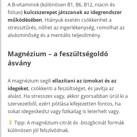
A B-vitaminok (különösen B1, B6, B12, niacin és
folsav)
kulcsszerepet játszanak az idegrendszer
működésében
. Hiányuk esetén csökkenhet a
stressztűrés, nőhet az ingerlékenység, romolhat az
alvásminőség és a mentális teljesítmény.
Magnézium – a feszültségoldó
ásvány
A magnézium segít
ellazítani az izmokat és az
idegeket
, csökkenti a feszültséget, és javítja az
alvást. Ha stresszes vagy, akkor gyorsabban ürül ki a
szervezetből, ezért pótlása kifejezetten fontos, ha
sokat idegeskedsz vagy fizikailag is leterhelt vagy.
Tipp: A magnézium-citrát és -biszglicinát formák
különösen jól felszívódnak.