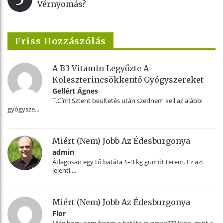
Vérnyomás?
Friss Hozzászólás
A B3 Vitamin Legyőzte A
Koleszterincsökkentő Gyógyszereket
Gellért Ágnes
T.Cím! Sztent beültetés után szednem kell az alábbi
gyógysze...
Miért (nem) Jobb Az Édesburgonya
admin
Átlagosan egy tő batáta 1–3 kg gumót terem. Ez azt
jelenti,...
Miért (nem) Jobb Az Édesburgonya
Flor
Még hogy nem finom a batáta nyersen??? Jobb, mint a