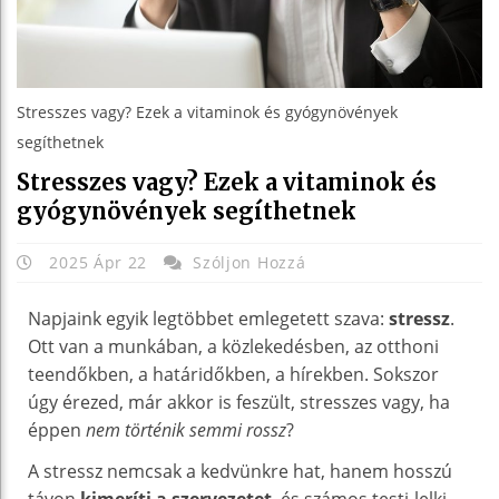
Stresszes vagy? Ezek a vitaminok és gyógynövények
segíthetnek
Stresszes vagy? Ezek a vitaminok és
gyógynövények segíthetnek
2025 Ápr 22
Szóljon Hozzá
Napjaink egyik legtöbbet emlegetett szava:
stressz
.
Ott van a munkában, a közlekedésben, az otthoni
teendőkben, a határidőkben, a hírekben. Sokszor
úgy érezed, már akkor is feszült, stresszes vagy, ha
éppen
nem történik semmi rossz
?
A stressz nemcsak a kedvünkre hat, hanem hosszú
távon
kimeríti a szervezetet
, és számos testi-lelki