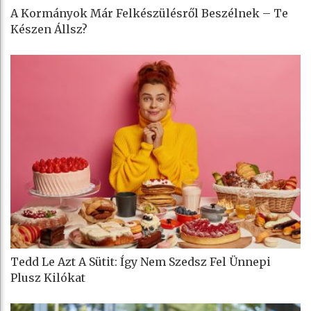
A Kormányok Már Felkészülésről Beszélnek – Te
Készen Állsz?
Tedd Le Azt A Sütit: Így Nem Szedsz Fel Ünnepi
Plusz Kilókat