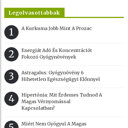
Legolvasottabbak
A Kurkuma Jobb Mint A Prozac
1
Energiát Adó És Koncentrációt
2
Fokozó Gyógynövények
Astragalus: Gyógynövény 6
3
Hihetetlen Egészségügyi Előnnyel
Hipertónia: Mit Érdemes Tudnod A
4
Magas Vérnyomással
Kapcsolatban?
Miért Nem Gyógyul A Magas
5