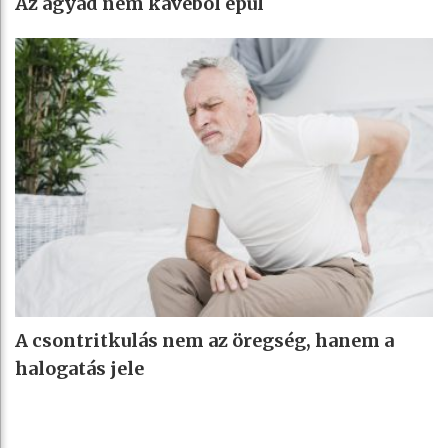
Az agyad nem kávéból épül
A csontritkulás nem az öregség, hanem a
halogatás jele