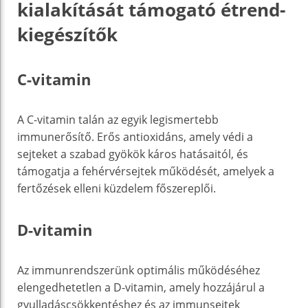
kialakítását támogató étrend-
kiegészítők
C-vitamin
A C-vitamin talán az egyik legismertebb
immunerősítő. Erős antioxidáns, amely védi a
sejteket a szabad gyökök káros hatásaitól, és
támogatja a fehérvérsejtek működését, amelyek a
fertőzések elleni küzdelem főszereplői.
D-vitamin
Az immunrendszerünk optimális működéséhez
elengedhetetlen a D-vitamin, amely hozzájárul a
gyulladáscsökkentéshez és az immunsejtek