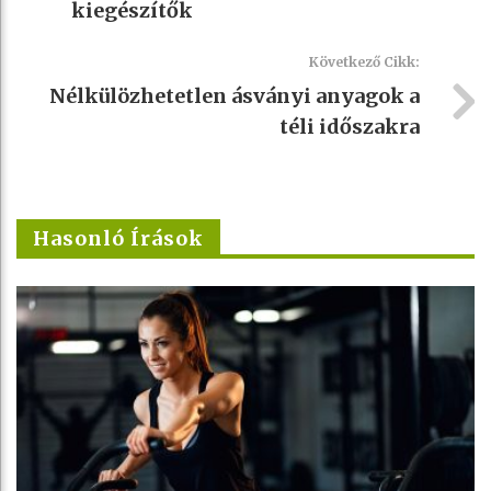
kiegészítők
Következő Cikk:
Nélkülözhetetlen ásványi anyagok a
téli időszakra
Hasonló Írások