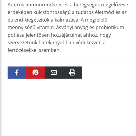
Az erős immunrendszer és a betegségek megelőzése
érdekében kulcsfontosságú a tudatos életmód és az
étrend-kiegészítők alkalmazása. A megfelelő
mennyiségű vitamin, ásványi anyag és probiotikum
pótlása jelentősen hozzájárulhat ahhoz, hogy
szervezetünk hatékonyabban védekezzen a
fertőzésekkel szemben.
Faceboo
Pinteres
Email
Print
k
t