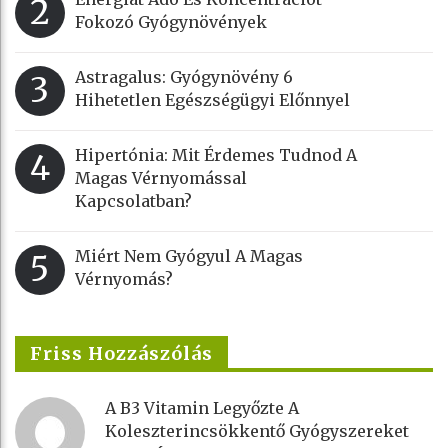
2
Fokozó Gyógynövények
Astragalus: Gyógynövény 6
3
Hihetetlen Egészségügyi Előnnyel
Hipertónia: Mit Érdemes Tudnod A
4
Magas Vérnyomással
Kapcsolatban?
Miért Nem Gyógyul A Magas
5
Vérnyomás?
Friss Hozzászólás
A B3 Vitamin Legyőzte A
Koleszterincsökkentő Gyógyszereket