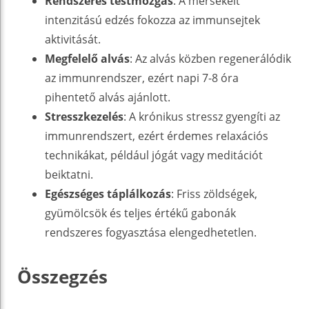
Rendszeres testmozgás
: A mérsékelt
intenzitású edzés fokozza az immunsejtek
aktivitását.
Megfelelő alvás
: Az alvás közben regenerálódik
az immunrendszer, ezért napi 7-8 óra
pihentető alvás ajánlott.
Stresszkezelés
: A krónikus stressz gyengíti az
immunrendszert, ezért érdemes relaxációs
technikákat, például jógát vagy meditációt
beiktatni.
Egészséges táplálkozás
: Friss zöldségek,
gyümölcsök és teljes értékű gabonák
rendszeres fogyasztása elengedhetetlen.
Összegzés