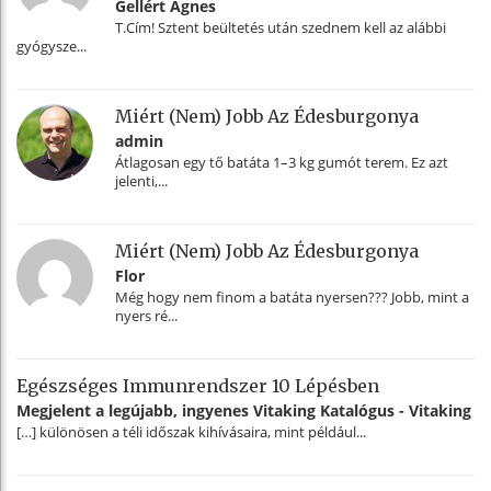
Gellért Ágnes
T.Cím! Sztent beültetés után szednem kell az alábbi
gyógysze...
Miért (nem) Jobb Az Édesburgonya
admin
Átlagosan egy tő batáta 1–3 kg gumót terem. Ez azt
jelenti,...
Miért (nem) Jobb Az Édesburgonya
Flor
Még hogy nem finom a batáta nyersen??? Jobb, mint a
nyers ré...
Egészséges Immunrendszer 10 Lépésben
Megjelent a legújabb, ingyenes Vitaking Katalógus - Vitaking
[…] különösen a téli időszak kihívásaira, mint például...