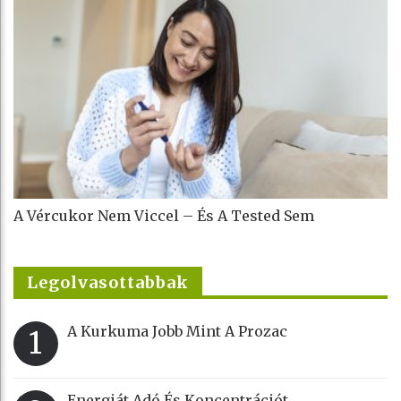
A Vércukor Nem Viccel – És A Tested Sem
Legolvasottabbak
A Kurkuma Jobb Mint A Prozac
1
Energiát Adó És Koncentrációt