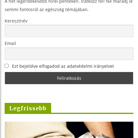
A hét legérdekesebb hírei pénteken. Iratkozz fel! Ne maradj le
semmi fontosról az egészség témájában.
Keresztnév
Email
Ezt bejelölve elfogadod az adatvédelmi irányelvet
Legfrissebb