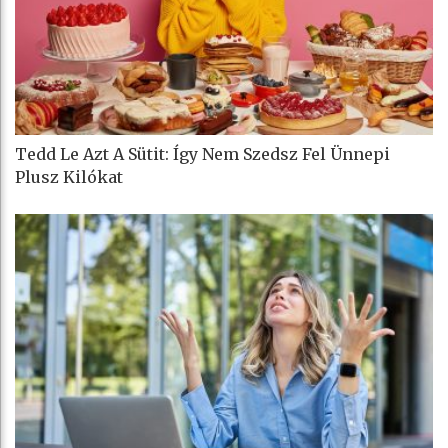
Tedd Le Azt A Sütit: Így Nem Szedsz Fel Ünnepi
Plusz Kilókat