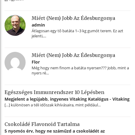
Miért (nem) Jobb Az Édesburgonya
admin
Átlagosan egy tő batáta 1–3 kg gumót terem. Ez azt
jelenti,...
Miért (nem) Jobb Az Édesburgonya
Flor
Még hogy nem finom a batáta nyersen??? Jobb, mint a
nyers ré...
Egészséges Immunrendszer 10 Lépésben
Megjelent a legújabb, ingyenes Vitaking Katalógus - Vitaking
[…] különösen a téli időszak kihívásaira, mint például...
Csokoládé Flavonoid Tartalma
5 nyomós érv, hogy ne száműzd a csokoládét az