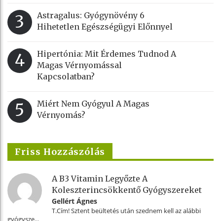
Astragalus: Gyógynövény 6
3
Hihetetlen Egészségügyi Előnnyel
Hipertónia: Mit Érdemes Tudnod A
4
Magas Vérnyomással
Kapcsolatban?
Miért Nem Gyógyul A Magas
5
Vérnyomás?
Friss Hozzászólás
A B3 Vitamin Legyőzte A
Koleszterincsökkentő Gyógyszereket
Gellért Ágnes
T.Cím! Sztent beültetés után szednem kell az alábbi
gyógysze...