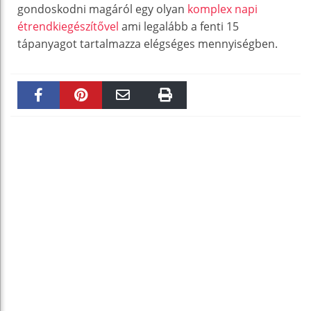
gondoskodni magáról egy olyan
komplex napi
étrendkiegészítővel
ami legalább a fenti 15
tápanyagot tartalmazza elégséges mennyiségben.
Faceboo
Pinteres
Email
Print
k
t