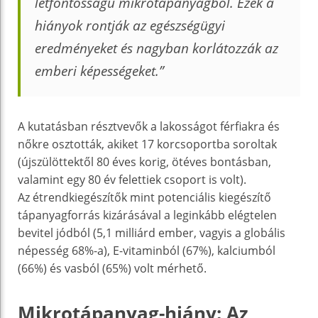
létfontosságú mikrotápanyagból. Ezek a
hiányok rontják az egészségügyi
eredményeket és nagyban korlátozzák az
emberi képességeket.”
A kutatásban résztvevők a lakosságot férfiakra és
nőkre osztották, akiket 17 korcsoportba soroltak
(újszülöttektől 80 éves korig, ötéves bontásban,
valamint egy 80 év felettiek csoport is volt).
Az étrendkiegészítők mint potenciális kiegészítő
tápanyagforrás kizárásával a leginkább elégtelen
bevitel jódból (5,1 milliárd ember, vagyis a globális
népesség 68%-a), E-vitaminból (67%), kalciumból
(66%) és vasból (65%) volt mérhető.
Mikrotápanyag-hiány: Az