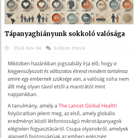
Tápanyaghiányunk sokkoló valósága
2024 Nov 04
Szóljon Hozzá
Miközben hazánkban jogszabály írja elő, hogy
a
kiegyensúlyozott és változatos étrend mindent tartalmaz
amire egy embernek szüksége van
, a valóság soha nem
állt még olyan távol ettől a mantrától mint
napjainkban.
A tanulmány, amely a
The Lancet Global Health
folyóiratban jelent meg, az első, amely globális
eredményt közöl létfontosságú mikrotápanyagok
elégtelen fogyasztásáról. Csupa olyanokról, amelyek
alapvető fontosságúak az emberi egészség