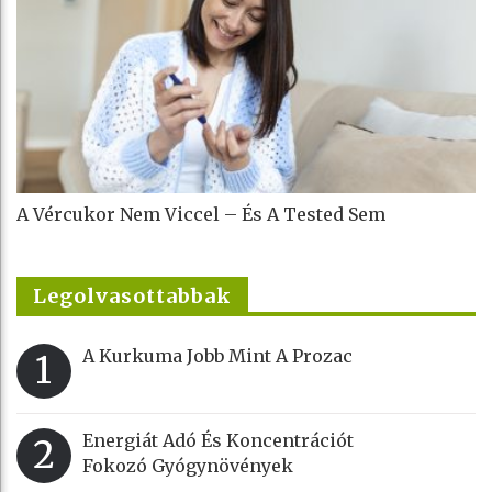
A Vércukor Nem Viccel – És A Tested Sem
Legolvasottabbak
A Kurkuma Jobb Mint A Prozac
1
Energiát Adó És Koncentrációt
2
Fokozó Gyógynövények