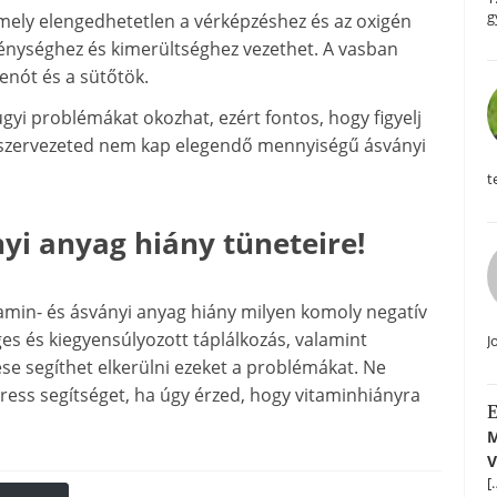
g
amely elengedhetetlen a vérképzéshez és az oxigén
egénységhez és kimerültséghez vezethet. A vasban
penót és a sütőtök.
yi problémákat okozhat, ezért fontos, hogy figyelj
gy szervezeted nem kap elegendő mennyiségű ásványi
t
nyi anyag hiány tüneteire!
amin- és ásványi anyag hiány milyen komoly negatív
es és kiegyensúlyozott táplálkozás, valamint
J
se segíthet elkerülni ezeket a problémákat. Ne
keress segítséget, ha úgy érzed, hogy vitaminhiányra
E
M
V
[