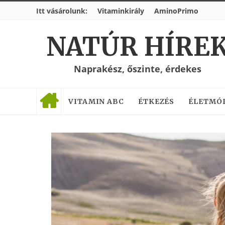
Itt vásárolunk:
Vitaminkirály
AminoPrimo
NATÚR HÍRE
Naprakész, őszinte, érdekes
VITAMIN ABC
ÉTKEZÉS
ÉLETMÓ