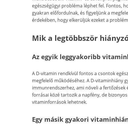
egészségügyi probléma léphet fel. Fontos, ho
gyakran előfordulnak, és figyeljünk a megfel
érdekében, hogy elkerüljük ezeket a problém
Mik a legtöbbször hiányz
Az egyik leggyakoribb vitamin
A D-vitamin rendkívül fontos a csontok eg
megfelelő működéséhez. A D-vitaminhiány gy
immunrendszerhez, ami növeli a fertőzések 
forrásai közé tartozik a napfény, de bizonyos é
vitaminforrások lehetnek.
Egy másik gyakori vitaminhián