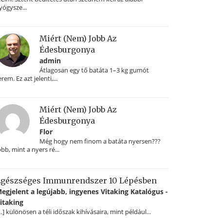
yógysze...
Miért (nem) Jobb Az
Édesburgonya
admin
Átlagosan egy tő batáta 1–3 kg gumót
erem. Ez azt jelenti,...
Miért (nem) Jobb Az
Édesburgonya
Flor
Még hogy nem finom a batáta nyersen???
obb, mint a nyers ré...
gészséges Immunrendszer 10 Lépésben
egjelent a legújabb, ingyenes Vitaking Katalógus -
itaking
…] különösen a téli időszak kihívásaira, mint például...