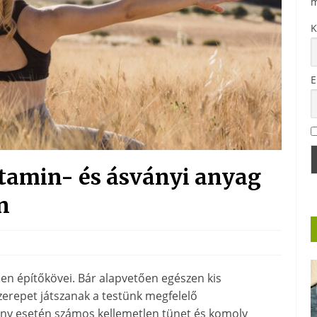
m
K
E
itamin- és ásványi anyag
n
en építőkövei. Bár alapvetően egészen kis
erepet játszanak a testünk megfelelő
ny esetén számos kellemetlen tünet és komoly