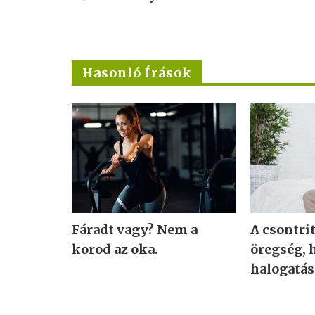
Hasonló Írások
Fáradt vagy? Nem a
A csontri
korod az oka.
öregség, 
halogatás