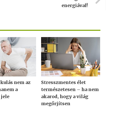
energiával!
tkulás nem az
Stresszmentes élet
hanem a
természetesen – ha nem
 jele
akarod, hogy a világ
megőrjítsen