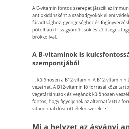
A C-vitamin fontos szerepet játszik az immu
antioxidánsként a szabadgyökök elleni védel
fáradtsághoz, gyengeséghez és fogínyvérzés
pótolható friss gyümölcsök és zöldségek fogya
brokkolival.
A B-vitaminok is kulcsfontoss
szempontjából
… különösen a B12-vitamin. A B12-vitamin h
vezethet. A B12-vitamin fő forrásai közé tartoz
vegetáriánusok és vegánok különösen veszély
fontos, hogy figyeljenek az alternatív B12-fo
vitaminnal dúsított élelmiszerekre.
Mi a helyzet az ásványi a