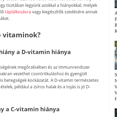
gy tisztában legyünk azokkal a hiányokkal, melyek
elő
táplálkozásra
vagy kiegészítők szedésére annak
ákat.
F
B
K
ó vitaminok?
hiány a D-vitamin hiánya
észségének megőrzésében és az immunrendszer
akran vezethet csontritkuláshoz és gyengült
S
és betegségek kockázatát. A D-vitamin természetes
N
telek, például a zsíros halak és a tojás is jó D-
V
V
H
y a C-vitamin hiánya