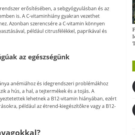
nrendszer erősítésében, a sebgyógyulásban és az
emben is. A C-vitaminhiány gyakran vezethet
hez. Azonban szerencsére a C-vitamin könnyen
F
sztásával, például citrusfélékkel, paprikával és
I
ágúak az egészségünk
iánya anémiához és idegrendszeri problémákhoz
ik a hús, a hal, a tejtermékek és a tojás. A
eztetettek lehetnek a B12-vitamin hiányában, ezért
rrásokra, például az étrend-kiegészítőkre vagy a B12-
nyagokkal?