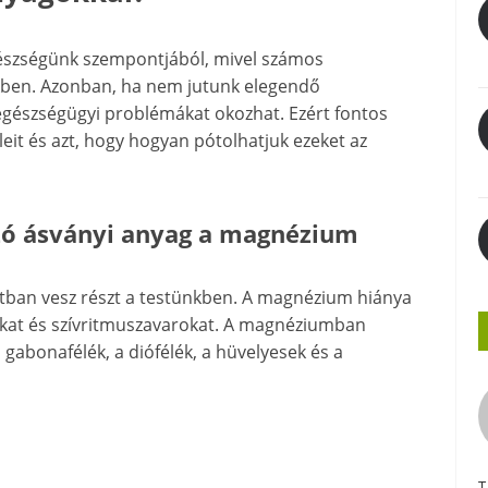
gészségünk szempontjából, mivel számos
nkben. Azonban, ha nem jutunk elegendő
egészségügyi problémákat okozhat. Ezért fontos
eit és azt, hogy hogyan pótolhatjuk ezeket az
zó ásványi anyag a magnézium
ban vesz részt a testünkben. A magnézium hiánya
kat és szívritmuszavarokat. A magnéziumban
ű gabonafélék, a diófélék, a hüvelyesek és a
T