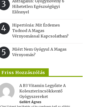
Astragalus: Gyógynövény 6
3
Hihetetlen Egészségügyi
Előnnyel
Hipertónia: Mit Érdemes
4
Tudnod A Magas
Vérnyomással Kapcsolatban?
Miért Nem Gyógyul A Magas
5
Vérnyomás?
Friss Hozzászólás
A B3 Vitamin Legyőzte A
Koleszterincsökkentő
Gyógyszereket
Gellért Ágnes
.Cím! Sztent beültetés után szednem kell az alábbi