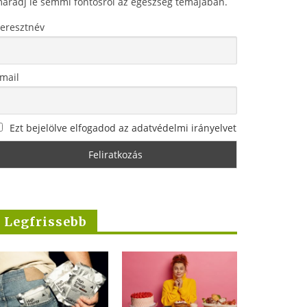
aradj le semmi fontosról az egészség témájában.
eresztnév
mail
Ezt bejelölve elfogadod az adatvédelmi irányelvet
Legfrissebb