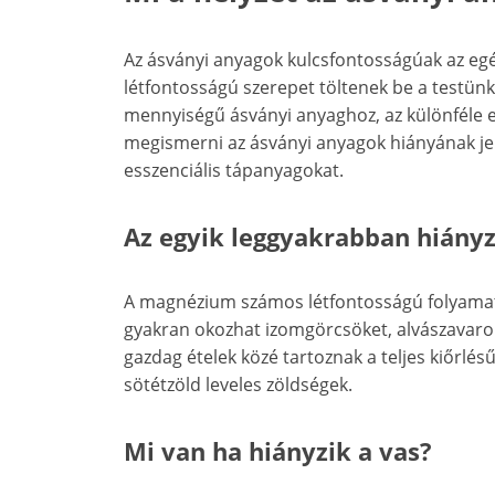
Az ásványi anyagok kulcsfontosságúak az e
létfontosságú szerepet töltenek be a testü
mennyiségű ásványi anyaghoz, az különféle 
megismerni az ásványi anyagok hiányának jel
esszenciális tápanyagokat.
Az egyik leggyakrabban hiány
A magnézium számos létfontosságú folyamat
gyakran okozhat izomgörcsöket, alvászavaro
gazdag ételek közé tartoznak a teljes kiőrlés
sötétzöld leveles zöldségek.
Mi van ha hiányzik a vas?