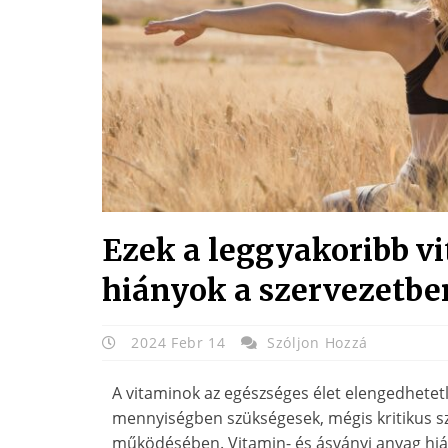
Ezek a leggyakoribb v
hiányok a szervezetbe
2024 Febr 14
Szóljon Hozzá
A vitaminok az egészséges élet elengedhetetl
mennyiségben szükségesek, mégis kritikus sz
működésében. Vitamin- és ásványi anyag hiá