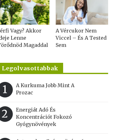
érfi Vagy? Akkor
A Vércukor Nem
deje Lenne
Viccel – És A Tested
Törődnöd Magaddal
Sem
Legolvasottabbak
A Kurkuma Jobb Mint A
1
Prozac
Energiát Adó És
2
Koncentrációt Fokozó
Gyógynövények