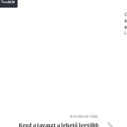
Tovább
Print
C
5
é
[
Következő Cikk:
Kezd a tavaszt a lehető legtöbb