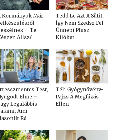
A Kormányok Már
Tedd Le Azt A Sütit:
elkészülésről
Így Nem Szedsz Fel
eszélnek – Te
Ünnepi Plusz
észen Állsz?
Kilókat
tresszmentes Test,
Téli Gyógynövény-
yugodt Elme –
Pajzs A Megfázás
agy Legalábbis
Ellen
alami, Ami
asonlít Rá